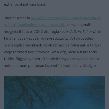
ezt a fogalmat járja körül.
Knyihár Amarilla
alkotói tevékenysége a transzparencia és
reflexió fogalomköréhez kapcsolódik
, melyek vizuális
megjelenítésével 2002 óta foglalkozik. A
Szín-Tükör
című
tárlat anyaga kapcsán így nyilatkozott: „A tükröződés
jelenségéből leginkább az absztrakciós folyamat, a torzult
vagy fordított kép érdekelt. Az a kép, mely a tükröződő
felület függvényében különböző fényviszonyok hatására
módosul, nem pontosan kivehető képet ad a valóságról.