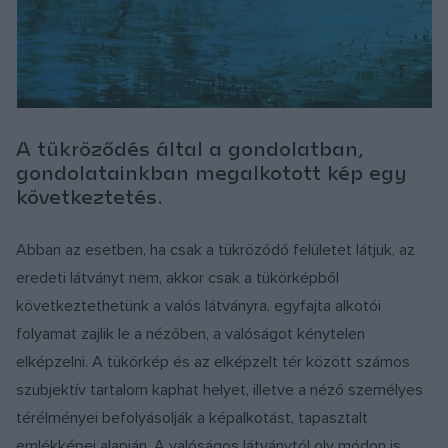
A tükröződés által a gondolatban,
gondolatainkban megalkotott kép egy
következtetés.
Abban az esetben, ha csak a tükröződő felületet látjuk, az
eredeti látványt nem, akkor csak a tükörképből
következtethetünk a valós látványra, egyfajta alkotói
folyamat zajlik le a nézőben, a valóságot kénytelen
elképzelni. A tükörkép és az elképzelt tér között számos
szubjektív tartalom kaphat helyet, illetve a néző személyes
térélményei befolyásolják a képalkotást, tapasztalt
emlékképei alapján. A valóságos látványtól oly módon is