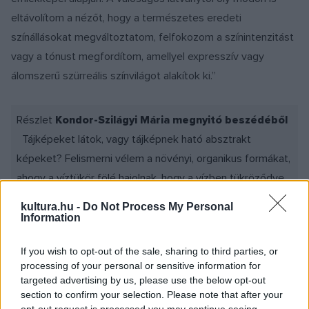
eltávolítom a nézőt, hogy a természetes eredeti
színállásokat megváltoztatom, felfokozom a színintenzitást
vagy a tónust megfordítom, amellyel expresszív vagy
álomszerű szürreális színvilágot alakítok ki.”
Részlet
Kondor-Szilágyi Mária megnyitó beszédéből
Tájképeket látok, vagy tájképnek ható absztrakt
képeket? Felismerni vélem a növényi, organikus formákat,
ahogy a víztükör fölé hajolnak, hogy a vízben tükröződve
Nárciszként csodálják tükörképüket. A művész szándéka
kultura.hu -
Do Not Process My Personal
mégsem az, hogy egy egyszerű tájlátványt tárjon elénk,
Information
és hűen bemutassa levélről-levélre, gallyról-gallyra az
If you wish to opt-out of the sale, sharing to third parties, or
ábrázolt látványt. Sokkal inkább egy érzést kínál: a „már
processing of your personal or sensitive information for
láttam”, „ismerem” érzését. De miközben közeledem a
targeted advertising by us, please use the below opt-out
képhez rájövök, hogy ezt így mégsem láttam, és nem
section to confirm your selection. Please note that after your
opt-out request is processed you may continue seeing