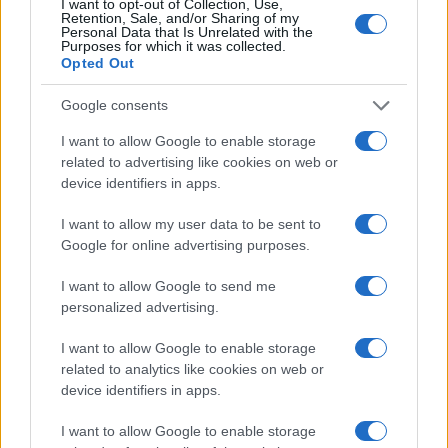
I want to opt-out of Collection, Use,
(étterem, vagy kirakat) megjelenő akt, akiről nem tudjuk
Retention, Sale, and/or Sharing of my
Personal Data that Is Unrelated with the
eldönteni, hogy ő néz minket belülről, vagy ő tükröződik
Purposes for which it was collected.
az ablakban, és mi vagyunk belül. A térrel való játék, és a
Opted Out
kint/bent felcserélése is egyfajta határélménynek az
Google consents
átéléséhez, átgondolásához segít hozzá. Illetve a tekintet
I want to allow Google to enable storage
iránya is két felől működik: belülről kifelé és kívülről befelé.
related to advertising like cookies on web or
(...)
device identifiers in apps.
I want to allow my user data to be sent to
A kiállítás címe:
Szín-Tükör
, és az elmúlt egy év
Google for online advertising purposes.
festészeti anyagából válogatott a kurátor kiváló érzékkel.
Az alkotói koncepció lényege: „kilépni a komfortzónából”
I want to allow Google to send me
personalized advertising.
az érzelmek szabadon engedése által. A képeken
megjelenik a lombok tükröződése, de a festő nem
I want to allow Google to enable storage
felismerhető tájképet szeretne létrehozni, hanem sokkal
related to analytics like cookies on web or
device identifiers in apps.
inkább egy gesztust alkot, amelyben az ecsetkezelés és
a mozdulat kíséri az érzelmeket, amelyet a természeti
I want to allow Google to enable storage