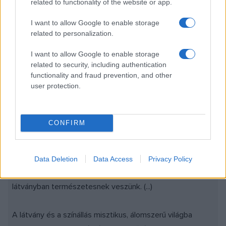
related to functionality of the website or app.
motívumok megjelenítenek. Eltávolodik, és színben eltér a
hagyományos tájkép színeitől és az impresszionizmus
I want to allow Google to enable storage
képi világától, ugyanakkor fontos párhuzamnak tartja az
related to personalization.
impresszionizmus és a posztimpresszionizmus alkotásait,
I want to allow Google to enable storage
de nem szeretné, ha ezek a munkák utánérzései lennének
related to security, including authentication
a nagy elődöknek.
functionality and fraud prevention, and other
user protection.
Csak néhány esetben maradt meg a szokványos
vízparton tükröződő zöld lombok látványa, de az új
CONFIRM
sorozat színei robbannak: vörösek, narancsok,
rózsaszínek, zöldek, ciklámenek, neonzöldek és türkizek.
A képek ilyen színállása eltávolítja a dolgokat a valóságos
Data Deletion
Data Access
Privacy Policy
észlelésétől. Ez egyfajta elrugaszkodás attól, amit egy
látványban természetesnek veszünk. (...)
A látvány és a színállás misztikus, álomszerű világba