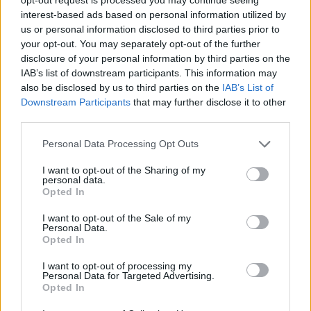
ismerem, mert ez egy belső világ kivetülése, nem egy
interest-based ads based on personal information utilized by
konkrét táj megjelenítése.
us or personal information disclosed to third parties prior to
your opt-out. You may separately opt-out of the further
disclosure of your personal information by third parties on the
Így egy belső utazásra hív minket az alkotó. De nem akar
IAB’s list of downstream participants. This information may
a vezetőnk lenni, csak a határig visz el, a határvonalon
also be disclosed by us to third parties on the
IAB’s List of
megáll, és ránk bízza, hogy tovább indulunk-e vagy
Downstream Participants
that may further disclose it to other
third parties.
visszafordulunk. (...) Egy belső folyamatot tár fel előttünk.
lehetővé teszi, hogy betekintsünk, de nem irányít minket,
Please note that this website/app uses one or more Google
Personal Data Processing Opt Outs
services and may gather and store information including but
csak beenged abba a birodalomba, amit létrehozott.
not limited to your visit or usage behaviour. You may click to
I want to opt-out of the Sharing of my
personal data.
grant or deny consent to Google and its third-party tags to
Opted In
A művész 2002 óta kutatja a transzparencia és a
use your data for below specified purposes in below Google
consent section.
tükröződés elméletét és megjelenítési lehetőségeit. E
I want to opt-out of the Sale of my
Personal Data.
két fogalom vizsgálatához szorosan hozzákapcsolódik a
Opted In
külső és a belső tér együttes bemutatása, egymáshoz
I want to opt-out of processing my
való viszonyukban. Korábbi munkáin a vizsgálat konkrét
Personal Data for Targeted Advertising.
Opted In
térélményhez kapcsolódott, például egy belső térben