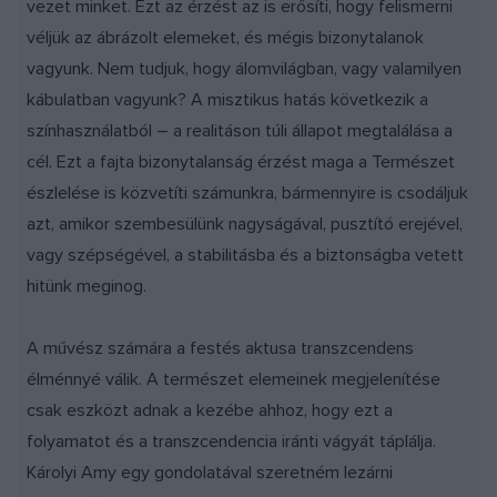
vezet minket. Ezt az érzést az is erősíti, hogy felismerni
véljük az ábrázolt elemeket, és mégis bizonytalanok
vagyunk. Nem tudjuk, hogy álomvilágban, vagy valamilyen
kábulatban vagyunk? A misztikus hatás következik a
színhasználatból – a realitáson túli állapot megtalálása a
cél. Ezt a fajta bizonytalanság érzést maga a Természet
észlelése is közvetíti számunkra, bármennyire is csodáljuk
azt, amikor szembesülünk nagyságával, pusztító erejével,
vagy szépségével, a stabilitásba és a biztonságba vetett
hitünk meginog.
A művész számára a festés aktusa transzcendens
élménnyé válik. A természet elemeinek megjelenítése
csak eszközt adnak a kezébe ahhoz, hogy ezt a
folyamatot és a transzcendencia iránti vágyát táplálja.
Károlyi Amy egy gondolatával szeretném lezárni