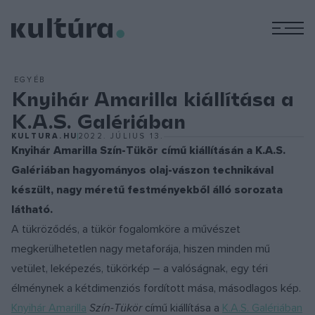
M
EGYÉB
Knyihár Amarilla kiállítása a
K.A.S. Galériában
KULTURA.HU
2022. JÚLIUS 13.
Knyihár Amarilla Szín-Tükör című kiállításán a K.A.S.
Galériában hagyományos olaj-vászon technikával
készült, nagy méretű festményekből álló sorozata
látható.
A tükröződés, a tükör fogalomköre a művészet
megkerülhetetlen nagy metaforája, hiszen minden mű
vetület, leképezés, tükörkép – a valóságnak, egy téri
élménynek a kétdimenziós fordított mása, másodlagos kép.
Knyihár Amarilla
Szín-Tükör
című kiállítása a
K.A.S. Galériában