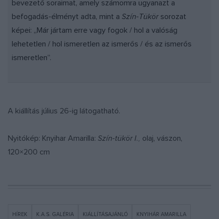
bevezető soraimat, amely számomra ugyanazt a
befogadás-élményt adta, mint a
Szín-Tükör
sorozat
képei: „Már jártam erre vagy fogok / hol a valóság
lehetetlen / hol ismeretlen az ismerős / és az ismerős
ismeretlen”.
A kiállítás július 26-ig látogatható.
Nyitókép: Knyihar Amarilla:
Szín-tükör I.,
olaj, vászon,
120×200 cm
HÍREK
K.A.S. GALÉRIA
KIÁLLÍTÁSAJÁNLÓ
KNYIHÁR AMARILLA