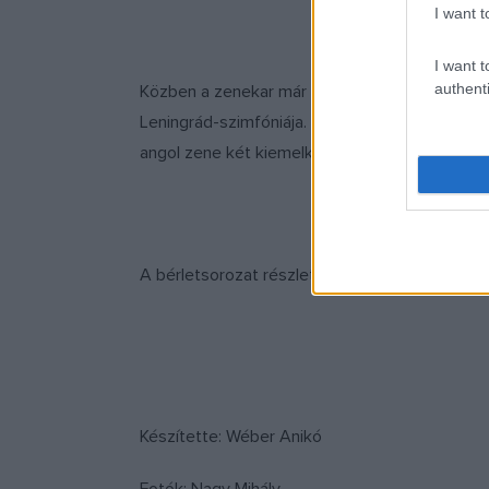
I want t
I want t
authenti
Közben a zenekar már készül az új évadra is.
Leningrád-szimfóniája. Felcsendülnek korai ro
angol zene két kiemelkedő szerzője: Edward El
A bérletsorozat részletes programja elérhető
Készítette: Wéber Anikó