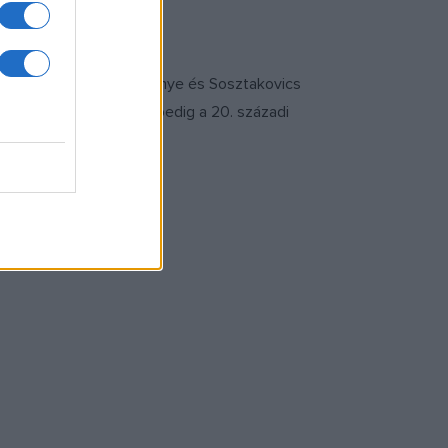
ahmanyinov zongoraversenye és Sosztakovics
ersenye. Kuriózumként pedig a 20. századi