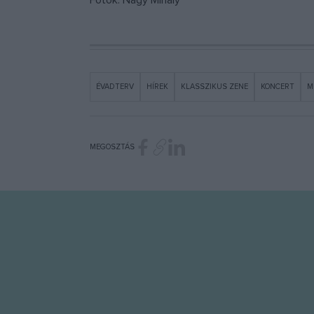
Fotók: Nagy Mihály
ÉVADTERV
HÍREK
KLASSZIKUS ZENE
KONCERT
M
MEGOSZTÁS