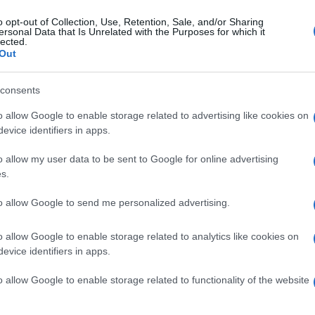
áz nevű zenei sorozat várja az aprótalpúakat. Az igazgató megje
őször 5 évesen a kis Boros Misi, akivel azóta is szoktak játszani
o opt-out of Collection, Use, Retention, Sale, and/or Sharing
ersonal Data that Is Unrelated with the Purposes for which it
ni a gyerekek megszólításához, az együttes mégis feladatának ére
lected.
Out
consents
o allow Google to enable storage related to advertising like cookies on
evice identifiers in apps.
o allow my user data to be sent to Google for online advertising
s.
to allow Google to send me personalized advertising.
 Filharmonikusok Zenekart hallhatja a közönség március 5-én este
váth Zsolt megjegyezte: fontos belülről látni és megélni a zenek
o allow Google to enable storage related to analytics like cookies on
evice identifiers in apps.
ki énjüket, igazán jó közéjük beülni játszani.
o allow Google to enable storage related to functionality of the website