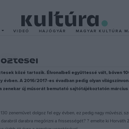
T
VIDEÓ
HAJÓGYÁR
MAGYAR KULTÚRA M
őztesei
esek közé tartozik. Élvonalbeli együttessé vált, bőven 100
évben. A 2016/2017-es évadban pedig olyan világszínvonal
 a zenekar új műsorát bemutató sajtótájékoztatón március
30 zeneművet dolgoz fel egy évben, ez pedig nagy művészi, szell
rabról darabra megőrizni a frissességét? ? emelte ki Horváth Zs