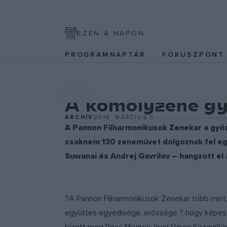
EZEN A NAPON
PROGRAMNAPTÁR
FÓKUSZPON
EGYÉB
A komolyzene gy
ARCHÍV
2016. MÁRCIUS 5.
A Pannon Filharmonikusok Zenekar a győzt
csaknem 130 zeneművet dolgoznak fel egy 
Suwanai és Andrej Gavrilov – hangzott el
?A Pannon Filharmonikusok Zenekar több mint 1
együttes egyedisége, erőssége ? hogy képes da