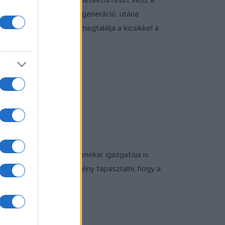
gyezte: a zenekar a kezdetektől részt vesz a
. ?Négy-öt évig tart egy generáció, utána
zi, hogy újra és újra megtalálja a kicsikkel a
 is a Müpában, ahol a zenekar igazgatója is
ar munkáját, és nagy élmény tapasztalni, hogy a