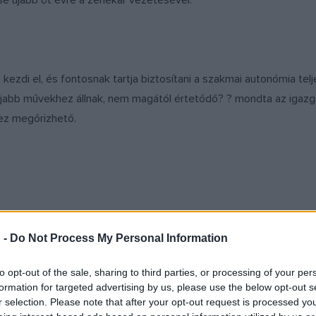
e újabb öt évre a zenekar vezetésével.
 kezdi el, és fontosnak tartja biztosítani a szakmai autonómia te
újabb művekhez állnak, nem magától értetődő? ? mondta az igazgató
ez megőrizhető.
 -
Do Not Process My Personal Information
to opt-out of the sale, sharing to third parties, or processing of your per
 a zenekar vezető karmestere is, aki a következő évad kapcsán e
formation for targeted advertising by us, please use the below opt-out s
é, akik szintén győztesek, és már komoly életmű áll mögöttük. 
r selection. Please note that after your opt-out request is processed y