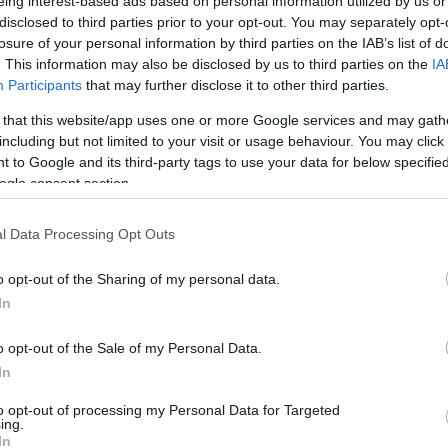
i játszanak majd velük, valamint hazai világsztárok is fellépnek.
eing interest-based ads based on personal information utilized by us or
disclosed to third parties prior to your opt-out. You may separately opt-
tese, Bogányi Gergely Liszt- és Kossuth-díjas zongoraművész és
losure of your personal information by third parties on the IAB’s list of
kiko Suwanai, aki minden idők legfiatalabb hegedűművészeként n
. This information may also be disclosed by us to third parties on the
IA
 már szintén nemzetközi sikert ért el gordonkajátékával.
Participants
that may further disclose it to other third parties.
 that this website/app uses one or more Google services and may gath
including but not limited to your visit or usage behaviour. You may click 
 to Google and its third-party tags to use your data for below specifi
ogle consent section.
l Data Processing Opt Outs
s készül. Horváth Zsolt kiemelte: két fő szálon indul el külföldi 
jcban, ősszel Londonban, ahova visszavárják őket, ahogy Berlinb
o opt-out of the Sharing of my personal data.
In
ik vonal a déli kulturális övezetben való megjelenés, amely inten
o opt-out of the Sale of my Personal Data.
In
to opt-out of processing my Personal Data for Targeted
k zenei nevelésére és a tehetségek felkutatására is figyel. Bab
ing.
In