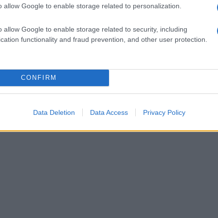
o allow Google to enable storage related to personalization.
o allow Google to enable storage related to security, including
cation functionality and fraud prevention, and other user protection.
 A műsorba bekerültek a nagy orosz szimfonikus kompozíciók: R
mantikusok, mint Beethoven Fidelio-nyitánya és Schumann csellóv
gar és William Walton szerzeményei is hallhatóak lesznek.
CONFIRM
Data Deletion
Data Access
Privacy Policy
 a
http://www.pfz.hu/
oldalon.