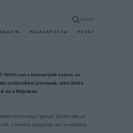
SHOP
AGAZIN
PALACKPOSTA
POKET
 fölött van a koncertjeik száma, és
ú szólistákkal játszanak, mint Akiko
 4-én a Müpában.
emi nyitottságot igényel. Ebben rejlik az
olt, a zenekar igazgatója, akit a napokban