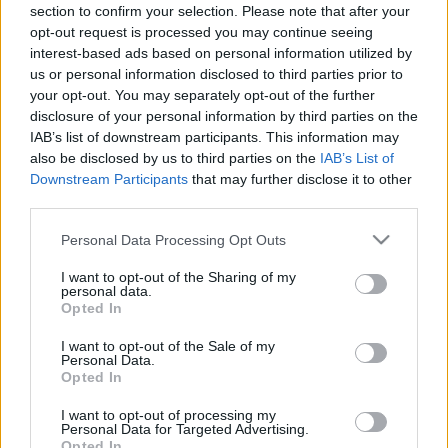
section to confirm your selection. Please note that after your
A párbeszédben
18 nemzetközi szereplő vesz részt
, köztük
opt-out request is processed you may continue seeing
Dávida Eszter építész, a Kortárs Építészeti Központ
interest-based ads based on personal information utilized by
kuratóriumi tagja, valamint olyan jeles szakértők, mint Olafur
us or personal information disclosed to third parties prior to
your opt-out. You may separately opt-out of the further
Eliasson művész, Bjarke Ingels építész, Hans-Joachim
disclosure of your personal information by third parties on the
Schellnhuber rendszerfizikus és klímakutató, Shigeru
IAB’s list of downstream participants. This information may
Ban építész, a Keio Egyetem professzora és sokan mások.
also be disclosed by us to third parties on the
IAB’s List of
Downstream Participants
that may further disclose it to other
third parties.
A konferencián való részvétel ingyenes, de regisztrációhoz
Please note that this website/app uses one or more Google
Personal Data Processing Opt Outs
kötött.
services and may gather and store information including but
not limited to your visit or usage behaviour. You may click to
I want to opt-out of the Sharing of my
personal data.
További információ és részletes program
itt
.
grant or deny consent to Google and its third-party tags to
Opted In
use your data for below specified purposes in below Google
consent section.
I want to opt-out of the Sale of my
Fotó forrása: New European Bauhaus
Personal Data.
Opted In
I want to opt-out of processing my
Personal Data for Targeted Advertising.
Opted In