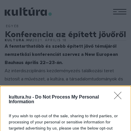
M
EGYÉB
Konferencia az épített jövőről
KULTURA.HU
2021. ÁPRILIS 18.
A fenntarthatóbb és szebb épített jövő témájáról
nemzetközi konferenciát szervez a New European
Bauhaus április 22–23-án.
Az interdiszciplináris kezdeményezés találkozási teret
biztosít a művészet, a kultúra, a társadalomtudományok és
a technológiák számára. Ebben a keresztmetszetben
kollektív tudás- és tapasztalatmegosztással tervezik meg a
kultura.hu -
Do Not Process My Personal
Information
résztvevők a jövőt jelentő zöldlakóhelyeket, a
rendelkezésre álló erőforrások bevonásával, a
If you wish to opt-out of the sale, sharing to third parties, or
fenntarthatóság és a szépség jegyében.
processing of your personal or sensitive information for
targeted advertising by us, please use the below opt-out