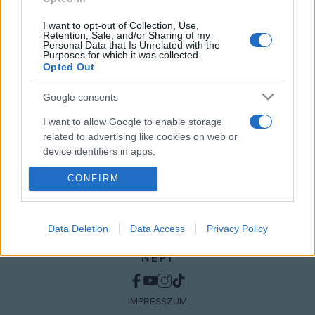
ÉPÍTÉSZET
KONFERENCIA
PROGRAM
I want to opt-out of Collection, Use,
Retention, Sale, and/or Sharing of my
Personal Data that Is Unrelated with the
Purposes for which it was collected.
MEGOSZTÁS
Opted Out
Google consents
I want to allow Google to enable storage
related to advertising like cookies on web or
device identifiers in apps.
CONFIRM
I want to allow my user data to be sent to
Google for online advertising purposes.
I want to allow Google to send me
Data Deletion
Data Access
Privacy Policy
personalized advertising.
NÉPI
I want to allow Google to enable storage
related to analytics like cookies on web or
device identifiers in apps.
IMPRESSZUM