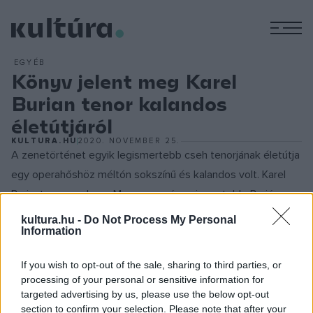
M
EGYÉB
Könyv jelent meg Karel
Burian tenor kalandos
életútjáról
KULTURA.HU
2020. NOVEMBER 25.
A zenetörténet egyik legismertebb cseh tenorjának életútja
egy operahőshöz méltón sokszínű és kalandos volt. Karel
Buriant − vagy ahogy Magyarországon ismertebb, Burián
Károlyt − ráadásul egészen egyedi viszony fűzte
kultura.hu -
Do Not Process My Personal
Information
Magyarországhoz. Egy évig a Magyar Királyi Operaház tagja
volt, majd később vendégénekesként rendszeresen
If you wish to opt-out of the sale, sharing to third parties, or
fellépett nálunk, 1913 után még a magyar állampolgárságot is
processing of your personal or sensitive information for
felvette. Szabó Ferenc János Karel Burian és Magyarország
targeted advertising by us, please use the below opt-out
section to confirm your selection. Please note that after your
című könyve, − hiánypótló jelleggel − ezt a sokrétű