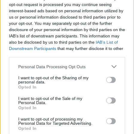
opt-out request is processed you may continue seeing
kapcsolatot tárja fel. Buriant az életrajzírók Wagner-
interest-based ads based on personal information utilized by
szerepei, főleg Trisztán-alakítása és évekig tartó New York-i
us or personal information disclosed to third parties prior to
your opt-out. You may separately opt-out of the further
tevékenysége mellett mindenekelőtt Richard Strauss
disclosure of your personal information by third parties on the
Salome
című operájának drezdai ősbemutatójáról (1905)
IAB’s list of downstream participants. This information may
tesznek említést, amelyen Heródes szerepét alakította
also be disclosed by us to third parties on the
IAB’s List of
Downstream Participants
that may further disclose it to other
nagy sikerrel. A Gramofon kiadó gondozásában
third parties.
novemberben megjelent könyvhöz egy hanglemez-
Please note that this website/app uses one or more Google
kísérőfüzetekből összeállított kiadvány is tartozik, melyben
Personal Data Processing Opt Outs
services and may gather and store information including but
36 zenei ismeretterjesztő írás olvasható.
not limited to your visit or usage behaviour. You may click to
I want to opt-out of the Sharing of my
personal data.
grant or deny consent to Google and its third-party tags to
Opted In
use your data for below specified purposes in below Google
Kiemelt kép: Wikipedia
consent section.
I want to opt-out of the Sale of my
Personal Data.
Opted In
I want to opt-out of processing my
Personal Data for Targeted Advertising.
Opted In
HÍREK
VILÁG