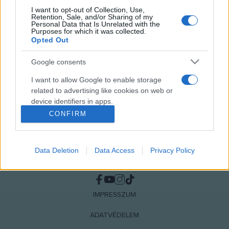
I want to opt-out of Collection, Use,
Retention, Sale, and/or Sharing of my
MEGOSZTÁS
Personal Data that Is Unrelated with the
Purposes for which it was collected.
Opted Out
Google consents
I want to allow Google to enable storage
related to advertising like cookies on web or
device identifiers in apps.
CONFIRM
I want to allow my user data to be sent to
Google for online advertising purposes.
Data Deletion
Data Access
Privacy Policy
I want to allow Google to send me
NÉPI
personalized advertising.
I want to allow Google to enable storage
IMPRESSZUM
related to analytics like cookies on web or
device identifiers in apps.
ADATVÉDELEM
I want to allow Google to enable storage