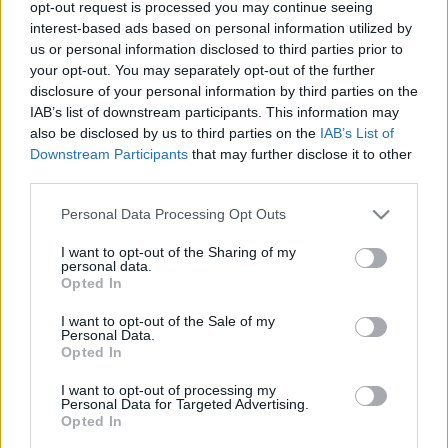
opt-out request is processed you may continue seeing
Az Aquincumi Múzeum sátra az ókori olimpia jegyében hívja
interest-based ads based on personal information utilized by
szellemi és testi erőpróbára a vállalkozó kedvűeket, a Békés
us or personal information disclosed to third parties prior to
your opt-out. You may separately opt-out of the further
megyei Munkácsy Mihály Múzeum egy fényfestő csapat
disclosure of your personal information by third parties on the
segítségével mutatja be gyűjteményét, míg a Kiscelli
IAB’s list of downstream participants. This information may
Múzeum éppen futó
Street Fashion Budapest
című
also be disclosed by us to third parties on the
IAB’s List of
Downstream Participants
that may further disclose it to other
kiállításához kapcsolódva érdekes kiegészítőkkel -
third parties.
gyöngyökkel, pántokkal, flitterekkel, anyagokkal - segít
Please note that this website/app uses one or more Google
Personal Data Processing Opt Outs
feldobni a betérők ruháit.
services and may gather and store information including but
not limited to your visit or usage behaviour. You may click to
I want to opt-out of the Sharing of my
personal data.
Comic jamekkel várja a látogatókat a kArton Galéria és
grant or deny consent to Google and its third-party tags to
Opted In
use your data for below specified purposes in below Google
Múzeum: a Magyar Képregény Szövetség (MKSZ)
consent section.
I want to opt-out of the Sale of my
szervezésében neves képregényrajzolók segítenek a
Personal Data.
Opted In
vendégeknek abban, hogy a kapott sablonokra
megalkothassák saját képregényüket.
Takács Elenonóra
,
I want to opt-out of processing my
Personal Data for Targeted Advertising.
az MKSZ elnökének elmondása szerint eddig több mint száz
Opted In
alkotás készült a sátorban, ahol szívesen beszkennelik és