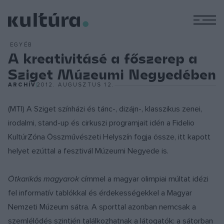
M
EGYÉB
A kreativitásé a főszerep a
Sziget Múzeumi Negyedében
ARCHÍV
2012. AUGUSZTUS 12.
(MTI) A Sziget színházi és tánc-, dizájn-, klasszikus zenei,
irodalmi, stand-up és cirkuszi programjait idén a Fidelio
KultúrZóna Összművészeti Helyszín fogja össze, itt kapott
helyet ezúttal a fesztivál Múzeumi Negyede is.
Ötkarikás magyarok
címmel a magyar olimpiai múltat idézi
fel informatív tablókkal és érdekességekkel a Magyar
Nemzeti Múzeum sátra. A sporttal azonban nemcsak a
szemlélődés szintjén találkozhatnak a látogatók: a sátorban