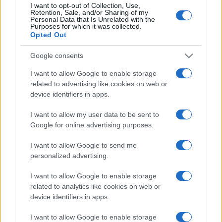
I want to opt-out of Collection, Use,
digitális formában elküldik a látogatók képregényeit.
Retention, Sale, and/or Sharing of my
Personal Data that Is Unrelated with the
Purposes for which it was collected.
Opted Out
Az Iparművészeti Múzeum (IMM) az art deco jegyében
nyitott kreatív műhelyt: itt plexiékszereket készíthetnek,
Google consents
vagy szitanyomással az IMM gyűjteményéből vett mintákkal
I want to allow Google to enable storage
díszíthetik ruhadarabjaikat a szigetelők.
related to advertising like cookies on web or
device identifiers in apps.
A Magyar Fotográfusok Háza - Mai Manó Ház a Sziget
I want to allow my user data to be sent to
mindennapjait 1993 óta dokumentáló
Benkő Imre
World
Google for online advertising purposes.
Press Photo-díjas fotográfus fotóesszéjét vitte ki a
I want to allow Google to send me
fesztiválra.
personalized advertising.
I want to allow Google to enable storage
A Kresz Géza Mentőmúzeum sátra előtt egy hetvenes
related to analytics like cookies on web or
évekbeli UAZ mentőautóba is be lehet feküdni, aki azonban
device identifiers in apps.
a "másik oldal" szerepébe élné bele magát szívesen, az
I want to allow Google to enable storage
mentőorvosok segítségével egy bábun a reanimációt is