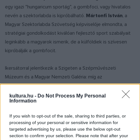
egy igazi "hungaricum sportág", a gombfoci, vagy hivatalos
nevén a szektorlabda is kipróbálható.
Mártonfi István
, a
Magyar Szektorlabda Szövetség képviselője elmondta, a
stratégiai gondolkodást kiválóan fejlesztő sport szabályait
leginkább a magyarok ismerik, de a külföldiek is szívesen
kipróbálják a gombfocit.
Ikersátorral jelentkezik a Szigeten a Szépművészeti
Múzeum és a Magyar Nemzeti Galéria: míg az
alkotókedvűek az egyik oldalon Honoré Daumier kiállított
karikatúrái nyomán láthatnak munkához, a szomszédban
kultura.hu -
Do Not Process My Personal
Information
óriás kirakókockákból lehet összeállítani a magyar és az
egyetemes festészet három-három remekművét, illetve
If you wish to opt-out of the sale, sharing to third parties, or
művészeti társasjátékokkal is szórakozhatnak az
processing of your personal or sensitive information for
érdeklődők.
targeted advertising by us, please use the below opt-out
section to confirm your selection. Please note that after your