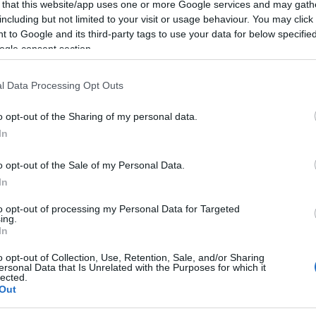
 that this website/app uses one or more Google services and may gath
including but not limited to your visit or usage behaviour. You may click 
 to Google and its third-party tags to use your data for below specifi
rosban várja a látogatókat. A sétáló utcává alakított Dumtsa Jenő 
ogle consent section.
éri koncertek, színházi előadások, képző- és iparművészeti kiál
ett játszó és alkotó szigetek nyújtanak változatos élményt mind
l Data Processing Opt Outs
 kerthelyiségeiben lehet, és érdemes lesz böngészni a különféle
o opt-out of the Sharing of my personal data.
etro könyvásár ? kínálatában is.
In
tó a
www.szentendreprogram.hu
honlapon.
o opt-out of the Sale of my Personal Data.
In
to opt-out of processing my Personal Data for Targeted
ing.
In
o opt-out of Collection, Use, Retention, Sale, and/or Sharing
ersonal Data that Is Unrelated with the Purposes for which it
lected.
Out