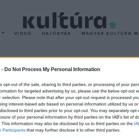
T
VIDEÓ
HAJÓGYÁR
MAGYAR KULTÚRA M
 szemét Szentendre
 -
Do Not Process My Personal Information
to opt-out of the sale, sharing to third parties, or processing of your per
formation for targeted advertising by us, please use the below opt-out s
r selection. Please note that after your opt-out request is processed y
eing interest-based ads based on personal information utilized by us or
zervezetei és üzleti vállalkozásai összefogásával megrendezett 
disclosed to third parties prior to your opt-out. You may separately opt-
 éjszakáig változatos művészeti és gasztronómiai programokkal vár
losure of your personal information by third parties on the IAB’s list of
rosát. A fesztivál programja hagyományosan a város kiemelkedő
. This information may also be disclosed by us to third parties on the
IA
Participants
that may further disclose it to other third parties.
zeti aktivitásokra támaszkodik.