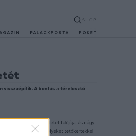
SHOP
AGAZIN
PALACKPOSTA
POKET
etét
 visszaépítik. A bontás a térelosztó
ő a befogadó lepényépületet felújítja, és négy
okkot alakítanak ki, amelyeket tetőkertekkel