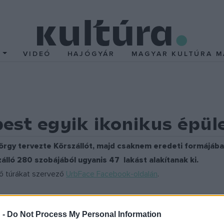
T
VIDEÓ
HAJÓGYÁR
MAGYAR KULTÚRA M
st egyik ikonikus épül
yörgy tervezte Körszállót, majd csaknem eredeti formájában
zálló 280 szobájából ugyanis 47 lakást alakítanak ki.
ő túrákat szervező
UrbFace Facebook-oldalán
.
ndelő, a Blue Urban Elegant Kft. és a Közti mint generálkivitelez
 -
Do Not Process My Personal Information
négyzetméternyi kereskedelmi területet, illetve három wellness-bl