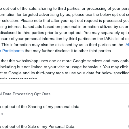
to opt-out of the sale, sharing to third parties, or processing of your per
formation for targeted advertising by us, please use the below opt-out s
körtornyot lebontják ugyan, de csaknem eredeti formájában vissza
r selection. Please note that after your opt-out request is processed y
eing interest-based ads based on personal information utilized by us or
lak áthelyezése miatt is.
disclosed to third parties prior to your opt-out. You may separately opt-
losure of your personal information by third parties on the IAB’s list of
,16 négyzetméteres bérbe adható területet, 33,6 négyzetméteres
. This information may also be disclosed by us to third parties on the
IA
Participants
that may further disclose it to other third parties.
t irodát, informatikai szobát, illetve gépészetnek fenntartott sz
arab 70 négyzetméteres egy hálószobást, 21 darab 105 négyzetmét
 that this website/app uses one or more Google services and may gath
including but not limited to your visit or usage behaviour. You may click 
égyzetméterest, valamint a 16. és 17. emeleten két 153 négyze
 to Google and its third-party tags to use your data for below specifi
ogle consent section.
ll, és szerepel a Magyar Építőművészek Szövetsége oldaláról elér
l Data Processing Opt Outs
rn adatbázisában
.
o opt-out of the Sharing of my personal data.
In
o opt-out of the Sale of my Personal Data.