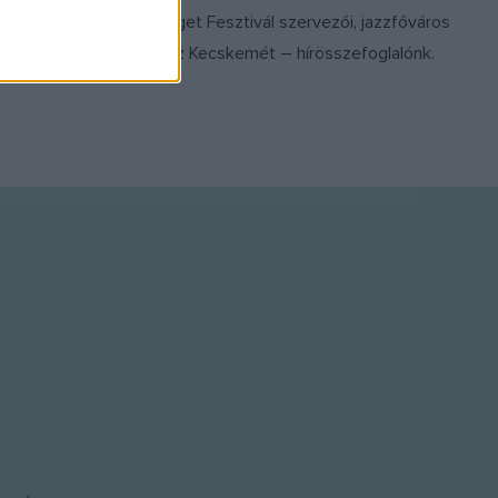
házi
Sziget Fesztivál szervezői, jazzfőváros
t.
lesz Kecskemét – hírösszefoglalónk.