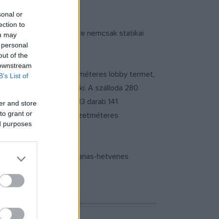
sonal or
ection to
 is építik. Erre a lépésre nemcsak statikai
ou may
 personal
out of the
 downstream
 lounge-ot, 305 négyzetméteres lobby termet,
B’s List of
obákat alakítanak majd ki. A szálloda 280
eres két hálószobást, 13 darab 141
er and store
to grant or
tméteres és két 192 négyzetméteres
ed purposes
hető, veszélyeztetett hatvanas-hetvenes