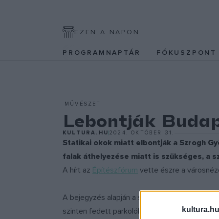
EZEN A NAPON
PROGRAMNAPTÁR
FÓKUSZPON
MŰVÉSZET
Lebontják Budape
KULTURA.HU
2024. OKTÓBER 31.
Statikai okok miatt elbontják a Szrogh G
falak áthelyezése miatt is szükséges, a s
A hírt az
Építészfórum
vette észre a városnéz
A bejegyzés alapján a szerződés szerinti megre
kultura.hu
szinten fedett parkolókat, több mint kétezer 