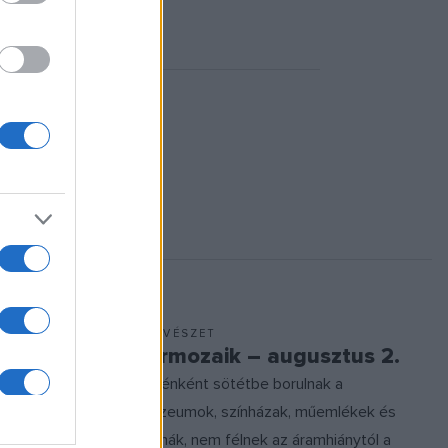
MŰVÉSZET
tus 3.
Hírmozaik – augusztus 2.
is Fesztivál
Esténként sötétbe borulnak a
Napok;
múzeumok, színházak, műemlékek és
ógus; a
arénák, nem félnek az áramhiánytól a