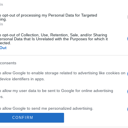
In
to opt-out of processing my Personal Data for Targeted
ing.
In
o opt-out of Collection, Use, Retention, Sale, and/or Sharing
ersonal Data that Is Unrelated with the Purposes for which it
lected.
Out
consents
o allow Google to enable storage related to advertising like cookies on
evice identifiers in apps.
HÍREK
o allow my user data to be sent to Google for online advertising
MŰVÉSZET
s.
ik – augusztus 4.
Hírmozaik – augusz
to allow Google to send me personalized advertising.
ították a Dolce vita
Kezdődik a 28. Zsidó Kulturál
Galériában, és újra megnyitott
és a Dunakanyar Élménykör 
CONFIRM
o allow Google to enable storage related to analytics like cookies on
alauzoló Láthatatlan Kiállítás
elhunyt Szelényi Iván szociol