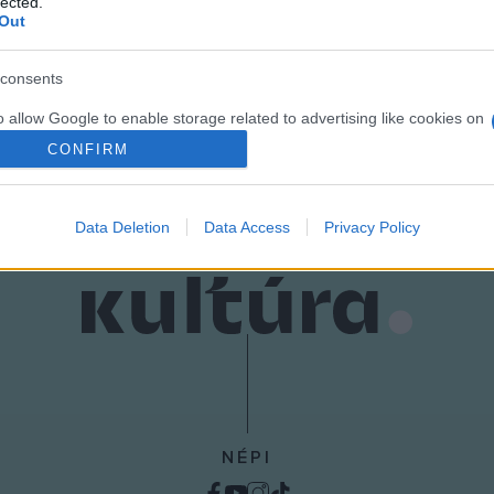
lected.
Out
consents
o allow Google to enable storage related to advertising like cookies on
evice identifiers in apps.
CONFIRM
o allow my user data to be sent to Google for online advertising
s.
Data Deletion
Data Access
Privacy Policy
to allow Google to send me personalized advertising.
o allow Google to enable storage related to analytics like cookies on
evice identifiers in apps.
o allow Google to enable storage related to functionality of the website
o allow Google to enable storage related to personalization.
NÉPI