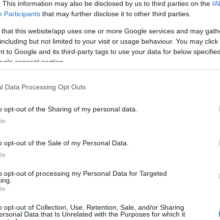
. This information may also be disclosed by us to third parties on the
IA
érni, hogy válasszak Csajkovszkij, Sztravinszkij, Sosztakovics és
Participants
that may further disclose it to other third parties.
e van tiltva” – írta.
 that this website/app uses one or more Google services and may gath
including but not limited to your visit or usage behaviour. You may click 
 to Google and its third-party tags to use your data for below specifi
 a fiatal nemzedék egyik legnagyobb tehetségének tartanak, az 
ogle consent section.
res konfliktusokat, és zenei pályafutásának 20 éve alatt mindig i
írja látni, hogy kollégáit és más művészeket fenyegetések érnek, 
l Data Processing Opt Outs
o opt-out of the Sharing of my personal data.
In
 Franciaországban a toulouse-i Orchestre National du Capitole-n
 fel, 2008 óta a zenekar művészeti vezetője. 2012 és 2016 közöt
o opt-out of the Sale of my Personal Data.
In
to opt-out of processing my Personal Data for Targeted
ing.
In
o opt-out of Collection, Use, Retention, Sale, and/or Sharing
ersonal Data that Is Unrelated with the Purposes for which it