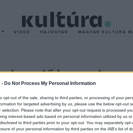
T
VIDEÓ
HAJÓGYÁR
MAGYAR KULTÚRA M
oj vezető karmestere az
 -
Do Not Process My Personal Information
to opt-out of the sale, sharing to third parties, or processing of your per
szkvai Nagyszínház (Bolsoj) vezető karmesteri és a toulouse-i o
formation for targeted advertising by us, please use the below opt-out s
 elviselhetetlen nyomás nehezedik rá annak érdekében, hogy fogla
r selection. Please note that after your opt-out request is processed y
eing interest-based ads based on personal information utilized by us or
disclosed to third parties prior to your opt-out. You may separately opt-
losure of your personal information by third parties on the IAB’s list of
emcsak a háborús konfliktusban álló felek, hanem kulturális hag