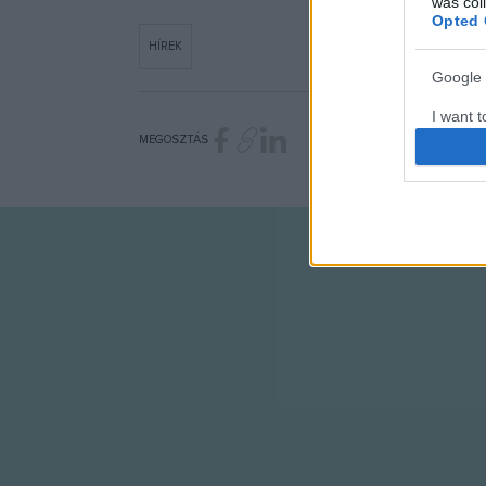
was col
Opted 
HÍREK
Google 
I want t
web or d
MEGOSZTÁS
I want t
purpose
I want 
I want t
web or d
I want t
or app.
I want t