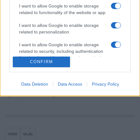
I want to allow Google to enable storage
– jelezte az operaház. Két évvel a táncigazgató kinevezése
related to functionality of the website or app.
után, 2018 tavaszán nyilvánosságra került egy dokumentum,
amely szerint egy belső felmérés megállapította, hogy az
I want to allow Google to enable storage
related to personalization.
egyik legjelentősebb tánctársulat tagjai mennyire
elégedetlenek és frusztráltak, s emiatt Aurélie Dupont
I want to allow Google to enable storage
vezetési stílusát okolták. Egyes táncosok a párbeszéd és
related to security, including authentication
functionality and fraud prevention, and other
az odafigyelés hiányára panaszkodtak, aminek hatására
CONFIRM
user protection.
Aurélie Dupont bejelentette, hogy rendszeresen fog
egyeztetni a táncosokkal.
Data Deletion
Data Access
Privacy Policy
Nyitókép: AFP/Joel Saget
HÍREK
VILÁG