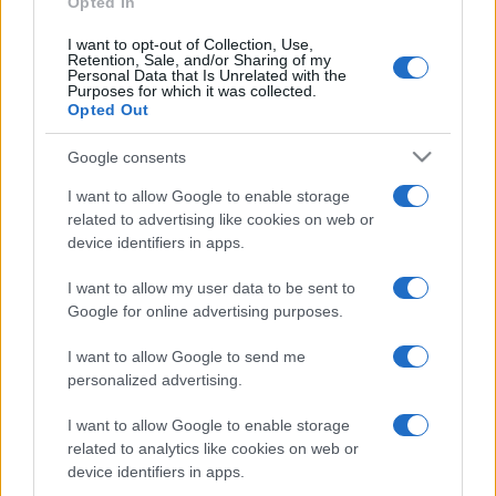
Opted In
intézményt. Arra vagyok a legbüszkébb, hogy
I want to opt-out of Collection, Use,
hozzájárulhattam tehetségek, táncosok és koreográfusok
Retention, Sale, and/or Sharing of my
Personal Data that Is Unrelated with the
felfedezéséhez” – írta Aurélie Dupont a közleményében. Az
Purposes for which it was collected.
Opted Out
elmúlt években olyan alkotók készítettek előadásokat az
operában, mint a hiphop világából érkezett Mehdi Kerkouche,
Google consents
Tess Voelker és Ivan Perez, de rendszeresen meghívást
I want to allow Google to enable storage
kaptak olyan sztárok is, mint William Forsythe, Mats Ek vagy
related to advertising like cookies on web or
Crystal Pite.
device identifiers in apps.
I want to allow my user data to be sent to
Mandátuma alatt Aurélie Dupont teljes
Google for online advertising purposes.
szabadságot kapott különböző
összetételű közönséget vonzó
I want to allow Google to send me
tehetségek meghívására, s a
personalized advertising.
táncelőadások látogatottsága 98
I want to allow Google to enable storage
százalékos volt a 2021–2022-es
related to analytics like cookies on web or
évadban
device identifiers in apps.