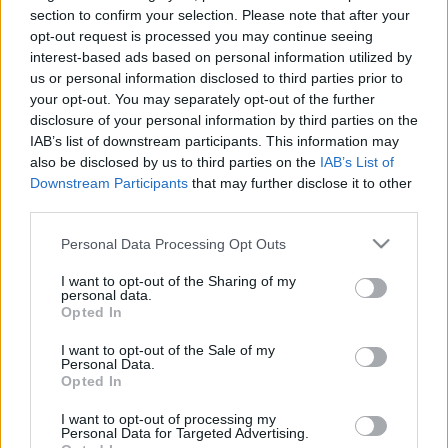
section to confirm your selection. Please note that after your
táncosnője volt, 2015 májusában vonult vissza a színpadtól,
opt-out request is processed you may continue seeing
s táncigazgatói kinevezése előtt balettmesterként
interest-based ads based on personal information utilized by
működött a nagy presztízsű társulatnál. Negyven éve a
us or personal information disclosed to third parties prior to
your opt-out. You may separately opt-out of the further
Párizsi Opera tagja, amelynek iskolájába kislányként kezdett
disclosure of your personal information by third parties on the
járni, majd 17 évig a társulat vezető táncosnője volt. 2016-
IAB’s list of downstream participants. This information may
ban váltotta a táncigazgatói székben Benjamin Millepied
also be disclosed by us to third parties on the
IAB’s List of
Downstream Participants
that may further disclose it to other
táncos-koreográfust, akit a nagyközönség főként a
Fekete
third parties.
hattyú
című, Darren Aronofsky rendezte filmből és Natalie
Please note that this website/app uses one or more Google
Personal Data Processing Opt Outs
Portman amerikai színésznő férjeként ismerhet.
services and may gather and store information including but
not limited to your visit or usage behaviour. You may click to
I want to opt-out of the Sharing of my
personal data.
Benjamin Millepied egy év után mondott fel, és ő is
grant or deny consent to Google and its third-party tags to
Opted In
use your data for below specified purposes in below Google
személyes okokra hivatkozott. Belső források akkor úgy
consent section.
I want to opt-out of the Sale of my
ítélték meg, hogy túl gyorsan akarta megreformálni a világ
Personal Data.
Opted In
egyik legismertebb kulturális intézményét.
I want to opt-out of processing my
Personal Data for Targeted Advertising.
„A befejezett feladat érzésével hagyom el ezt a csodálatos