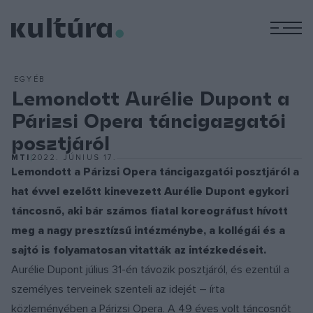
M
EGYÉB
Lemondott Aurélie Dupont a
Párizsi Opera táncigazgatói
posztjáról
MTI
2022. JÚNIUS 17.
Lemondott a Párizsi Opera táncigazgatói posztjáról a
hat évvel ezelőtt kinevezett Aurélie Dupont egykori
táncosnő, aki bár számos fiatal koreográfust hívott
meg a nagy presztízsű intézménybe, a kollégái és a
sajtó is folyamatosan vitatták az intézkedéseit.
Aurélie Dupont július 31-én távozik posztjáról, és ezentúl a
személyes terveinek szenteli az idejét – írta
közleményében a Párizsi Opera. A 49 éves volt táncosnőt