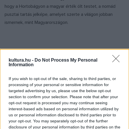
hogy a Hortobágyon a magyar érték ölt testet, a nomád
pusztai tartás jelképe, amelyet szerte a világon jobban
ismernek, mint Magyarországon.
kultura.hu -
Do Not Process My Personal
Fazekas Sándor méltatta az 1100 éves magyar
Information
lovashagyományokat őrző félszázados Hortobágyi
Lovasnapokat, amely nélkül a magyar lovasélet szegényebb,
If you wish to opt-out of the sale, sharing to third parties, or
processing of your personal or sensitive information for
hiányosabb lenne. Fontosnak nevezte, hogy megbecsüljük
targeted advertising by us, please use the below opt-out
azt az örökséget, ami már a világörökség része is, amely
section to confirm your selection. Please note that after your
ízig-vérig magyar és egy szóban kifejezhető: Hortobágy.
opt-out request is processed you may continue seeing
interest-based ads based on personal information utilized by
us or personal information disclosed to third parties prior to
your opt-out. You may separately opt-out of the further
Papp László, Debrecen polgármestere köszöntőjében
disclosure of your personal information by third parties on the