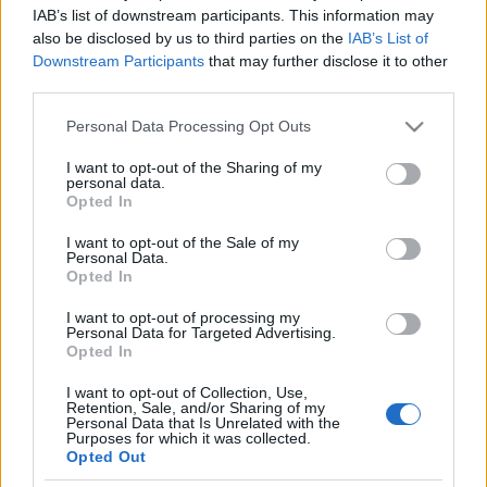
IAB’s list of downstream participants. This information may
emlékeztetett rá: a puszta a város egykori birtokaként
also be disclosed by us to third parties on the
IAB’s List of
megélhetést biztosított a debreceni cíviseknek. Debrecen
Downstream Participants
that may further disclose it to other
ma is elkötelezett Hortobágy turisztikai vonzerejének
third parties.
növelése iránt ? fűzte hozzá.
Please note that this website/app uses one or more Google
Personal Data Processing Opt Outs
services and may gather and store information including but
not limited to your visit or usage behaviour. You may click to
I want to opt-out of the Sharing of my
personal data.
grant or deny consent to Google and its third-party tags to
Opted In
Hortobágynak megkerülhetetlen szerepe van az
use your data for below specified purposes in below Google
értékőrzésben, mind az állattartás hagyományai, mind a
consent section.
I want to opt-out of the Sale of my
Personal Data.
népszokások, mind a pusztai gasztronómia területén ? tette
Opted In
hozzá a polgármester.
I want to opt-out of processing my
Personal Data for Targeted Advertising.
Opted In
I want to opt-out of Collection, Use,
Retention, Sale, and/or Sharing of my
Personal Data that Is Unrelated with the
Purposes for which it was collected.
Medgyesi Gergely, a Hortobágyi Nonprofit Kft. ügyvezetője
Opted Out
rámutatott: több ünnep is van az idén a Hortobágyon. Azon