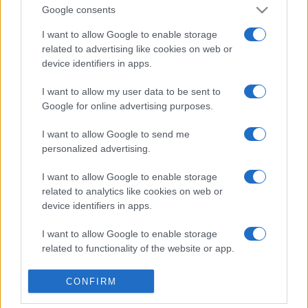
Google consents
túl, hogy 50 éves a lovasnapok programsorozata, 100 éves
a híres debreceni ötösfogat hintója és 200 éve kezdődött
I want to allow Google to enable storage
related to advertising like cookies on web or
meg a nóniusz ló tenyésztése.
device identifiers in apps.
I want to allow my user data to be sent to
Google for online advertising purposes.
Az 50. Hortobágyi Lovasnapok július 10-e estig tartó
programjában többek között díjugratás, hortobágyi csikósok
I want to allow Google to send me
personalized advertising.
versenye, hagyományőrzők bemutatója, fogathajtó verseny
és lovastusa szerepelnek.
I want to allow Google to enable storage
related to analytics like cookies on web or
device identifiers in apps.
Forrás: MTI
I want to allow Google to enable storage
related to functionality of the website or app.
Fotó: Czeglédi Zsolt
I want to allow Google to enable storage
CONFIRM
related to personalization.