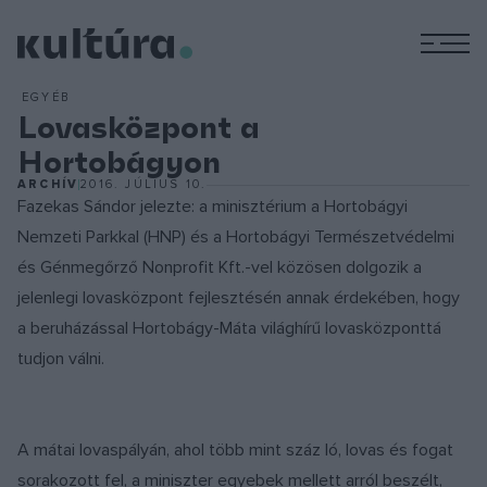
M
EGYÉB
Lovasközpont a
Hortobágyon
ARCHÍV
2016. JÚLIUS 10.
Fazekas Sándor jelezte: a minisztérium a Hortobágyi
Nemzeti Parkkal (HNP) és a Hortobágyi Természetvédelmi
és Génmegőrző Nonprofit Kft.-vel közösen dolgozik a
jelenlegi lovasközpont fejlesztésén annak érdekében, hogy
a beruházással Hortobágy-Máta világhírű lovasközponttá
tudjon válni.
A mátai lovaspályán, ahol több mint száz ló, lovas és fogat
sorakozott fel, a miniszter egyebek mellett arról beszélt,