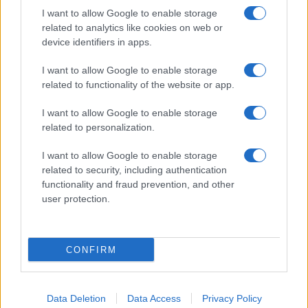
Területe és népessége alapján Hajdú-Bihar a negyedik
I want to allow Google to enable storage
related to analytics like cookies on web or
legnagyobb vármegye, melynek székhelye Magyarország
device identifiers in apps.
második legnagyobb és legnépesebb városa, Debrecen. A
vármegye mesterséges tavakban és hévízekben gazdag,
I want to allow Google to enable storage
related to functionality of the website or app.
idegenforgalma országos tekintetben is kiemelkedő.
I want to allow Google to enable storage
related to personalization.
EGYÉB
Hortobágyi lovasnapok: hatszáz lovas áll
I want to allow Google to enable storage
related to security, including authentication
a rajthoz júliusban
functionality and fraud prevention, and other
Két év kényszerpihenő után ismét megrendezik júliusban a
user protection.
hortobágyi lovasnapokat. A háromnapos rendezvényen
hatszáz lovas – mintegy ezer lóval – versenyez majd a
pusztán.
CONFIRM
Data Deletion
Data Access
Privacy Policy
KULTPOL