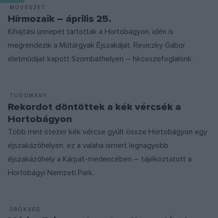
MŰVÉSZET
Hírmozaik – április 25.
Kihajtási ünnepet tartottak a Hortobágyon, idén is
megrendezik a Műtárgyak Éjszakáját, Reviczky Gábor
életműdíjat kapott Szombathelyen – hírösszefoglalónk.
TUDOMÁNY
Rekordot döntöttek a kék vércsék a
Hortobágyon
Több mint ötezer kék vércse gyűlt össze Hortobágyon egy
éjszakázóhelyen, ez a valaha ismert legnagyobb
éjszakázóhely a Kárpát-medencében – tájékoztatott a
Hortobágyi Nemzeti Park.
ÖRÖKSÉG