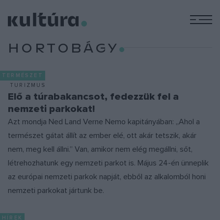
M
HORTOBÁGY
TERMÉSZET
TURIZMUS
Elő a túrabakancsot, fedezzük fel a
nemzeti parkokat!
Azt mondja Ned Land Verne Nemo kapitányában: „Ahol a
természet gátat állít az ember elé, ott akár tetszik, akár
nem, meg kell állni.” Van, amikor nem elég megállni, sőt,
létrehozhatunk egy nemzeti parkot is. Május 24-én ünneplik
az európai nemzeti parkok napját, ebből az alkalomból honi
nemzeti parkokat jártunk be.
HÍREK