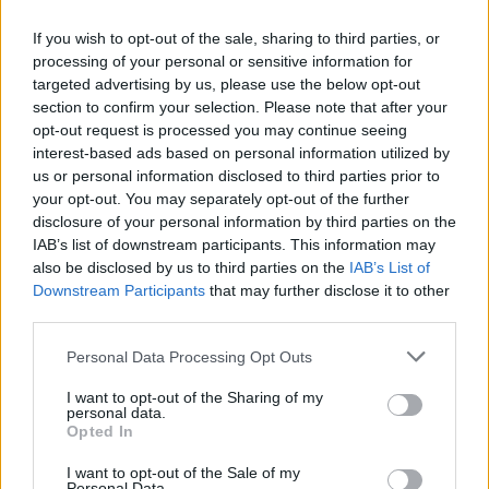
If you wish to opt-out of the sale, sharing to third parties, or
processing of your personal or sensitive information for
targeted advertising by us, please use the below opt-out
VIDEÓ
section to confirm your selection. Please note that after your
MI, MAGYAROK
opt-out request is processed you may continue seeing
A Hajdúságban a lélek szabadon szárnyal
interest-based ads based on personal information utilized by
Az 1100 éve Európában, 20 éve az Unióban című
us or personal information disclosed to third parties prior to
programsorozat stábját ezúttal Iván Szandra énekes-
your opt-out. You may separately opt-out of the further
disclosure of your personal information by third parties on the
dalszerző kalauzolta szülőföldjén, a legendásan
IAB’s list of downstream participants. This information may
vendégszerető Hajdúságon.
also be disclosed by us to third parties on the
IAB’s List of
Downstream Participants
that may further disclose it to other
third parties.
TUDOMÁNY
Please note that this website/app uses one or more Google
Personal Data Processing Opt Outs
Nem hagyják kipusztulni a lápi pócot a
services and may gather and store information including but
debreceniek
not limited to your visit or usage behaviour. You may click to
I want to opt-out of the Sharing of my
personal data.
grant or deny consent to Google and its third-party tags to
Újabb szakaszához érkezett hazánk egyik fokozottan
Opted In
use your data for below specified purposes in below Google
védett halfajának a megmentése: több mint háromszáz lápi
consent section.
I want to opt-out of the Sale of my
pócot telepítettek a Navatba és a Nyíres-tóba a Debreceni
Personal Data.