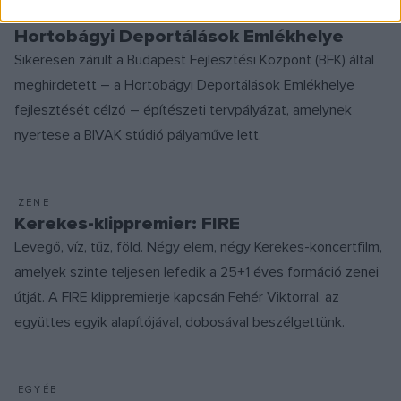
A BIVAK tervei alapján épülhet meg a
Hortobágyi Deportálások Emlékhelye
Sikeresen zárult a Budapest Fejlesztési Központ (BFK) által
meghirdetett – a Hortobágyi Deportálások Emlékhelye
fejlesztését célzó – építészeti tervpályázat, amelynek
nyertese a BIVAK stúdió pályaműve lett.
ZENE
Kerekes-klippremier: FIRE
Levegő, víz, tűz, föld. Négy elem, négy Kerekes-koncertfilm,
amelyek szinte teljesen lefedik a 25+1 éves formáció zenei
útját. A FIRE klippremierje kapcsán Fehér Viktorral, az
együttes egyik alapítójával, dobosával beszélgettünk.
EGYÉB