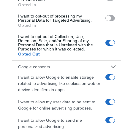
Opted In
Egyetem (DE) szakemberei. A természettudományi és
technológiai kar szakemberei arra számítanak, hogy egy év
I want to opt-out of processing my
Personal Data for Targeted Advertising.
múlva már két korosztályból álló, nagy egyedszámú
Opted In
populációkat lehet majd megfigyelni.
I want to opt-out of Collection, Use,
Retention, Sale, and/or Sharing of my
Personal Data that Is Unrelated with the
Purposes for which it was collected.
Opted Out
PROGRAM
Négyszáz ló veszi be júliusban
Google consents
Hortobágyot
Fogatversenyek, csikósbemutatók és számos
I want to allow Google to enable storage
related to advertising like cookies on web or
kísérőprogram várja július 12. és 14. között az érdeklődőket a
device identifiers in apps.
Hortobágyi Lovasnapokon. A négynapos eseményen több
mint négyszáz lovat láthat a közönség.
I want to allow my user data to be sent to
Google for online advertising purposes.
I want to allow Google to send me
MI, MAGYAROK
personalized advertising.
Hajdú-Bihar vármegye