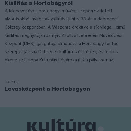
Kiállítás a Hortobágyról
A kilencvenéves hortobágyi művésztelepen született
alkotásokból nyitottak kiállítást június 30-án a debreceni
Kölcsey központban. A Vászonra örökítve a sík világa… című
kiállítás megnyitóján Jantyik Zsolt, a Debreceni Művelődési
Központ (DMK) igazgatója elmondta: a Hortobágy fontos
szerepet játszik Debrecen kulturális életében, és fontos
eleme az Európa Kulturális Fővárosa (EKF) pályázatnak.
EGYÉB
Lovasközpont a Hortobágyon