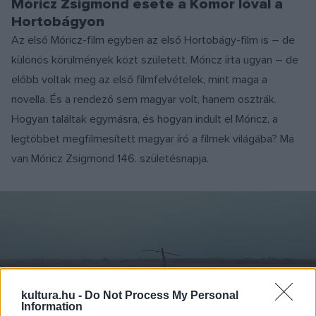
Móricz Zsigmond esete a Komor lóval a
Hortobágyon
Az első Móricz-film egyben az első Hortobágy-film is – de
különös körülmények közt született. Móricz írta ugyan – de
előbb voltak meg az első filmfelvételek, mint maga a
novella. És a rendező sem magyar volt, hanem osztrák.
Hogyan találtak egymásra, és hogyan indult el Móricz, a
legtöbbet megfilmesített magyar író a filmek világába? Ma
van Móricz Zsigmond 146. születésnapja.
kultura.hu -
Do Not Process My Personal
Information