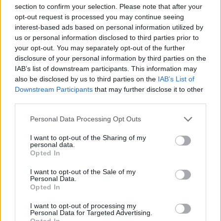
elképzelést, hogy a mezolitikus vadászó-gyűjtögető
section to confirm your selection. Please note that after your
opt-out request is processed you may continue seeing
csoportok kiterjedt hálózatokkal rendelkezhettek, nem
interest-based ads based on personal information utilized by
pedig elszigetelt csoportokban éltek” – mutattak rá a
us or personal information disclosed to third parties prior to
régészek, hozzátéve, hogy
your opt-out. You may separately opt-out of the further
disclosure of your personal information by third parties on the
IAB’s list of downstream participants. This information may
mivel az ásatás még folyamatban van, így
also be disclosed by us to third parties on the
IAB’s List of
várhatóan további izgalmas leletekkel
Downstream Participants
that may further disclose it to other
szolgálhat, különösen a jelenleg is vizsgált
third parties.
temető kapcsán, amelyet az ásatási
területtől keletre fedeztek fel.
Please note that this website/app uses one or more Google
Personal Data Processing Opt Outs
services and may gather and store information including but
not limited to your visit or usage behaviour. You may click to
I want to opt-out of the Sharing of my
A régészeti feltárások során további, későbbi időszakokból
personal data.
grant or deny consent to Google and its third-party tags to
Opted In
származó, egyedi leletek is előkerültek, amelyek az emberi
use your data for below specified purposes in below Google
tevékenységről tanúskodnak. Ilyenek többek között a
consent section.
I want to opt-out of the Sale of my
Personal Data.
neolitikum és a bronzkor tárgyi emlékei. A szakemberek
Opted In
ezeket azonban csak nehezen tudták azonosítani, ami
I want to opt-out of processing my
egyrészt a későbbi időszakok évszázados
Personal Data for Targeted Advertising.
Opted In