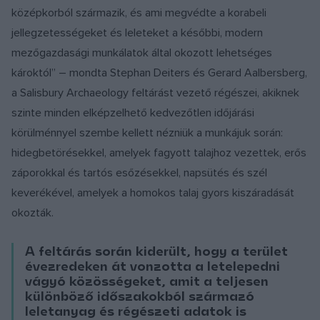
középkorból származik, és ami megvédte a korabeli
jellegzetességeket és leleteket a későbbi, modern
mezőgazdasági munkálatok által okozott lehetséges
károktól” – mondta Stephan Deiters és Gerard Aalbersberg,
a Salisbury Archaeology feltárást vezető régészei, akiknek
szinte minden elképzelhető kedvezőtlen időjárási
körülménnyel szembe kellett nézniük a munkájuk során:
hidegbetörésekkel, amelyek fagyott talajhoz vezettek, erős
záporokkal és tartós esőzésekkel, napsütés és szél
keverékével, amelyek a homokos talaj gyors kiszáradását
okozták.
A feltárás során kiderült, hogy a terület
évezredeken át vonzotta a letelepedni
vágyó közösségeket, amit a teljesen
különböző időszakokból származó
leletanyag és régészeti adatok is