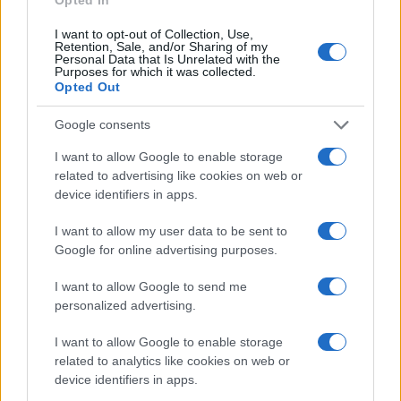
mezőgazdaságának, másrészt a késő középkorban végzett
nagyszabású földmunkáknak és talajmozgatásnak
I want to opt-out of Collection, Use,
Retention, Sale, and/or Sharing of my
köszönhető, amelyek széttördelték, szétszórták és gyakran
Personal Data that Is Unrelated with the
Purposes for which it was collected.
eltüntették az ezekből az időszakokból származó,
Opted Out
meglehetősen törékeny kerámiát.
Google consents
I want to allow Google to enable storage
related to advertising like cookies on web or
device identifiers in apps.
I want to allow my user data to be sent to
Google for online advertising purposes.
I want to allow Google to send me
personalized advertising.
I want to allow Google to enable storage
related to analytics like cookies on web or
device identifiers in apps.
Feltárt tűzrakó hely