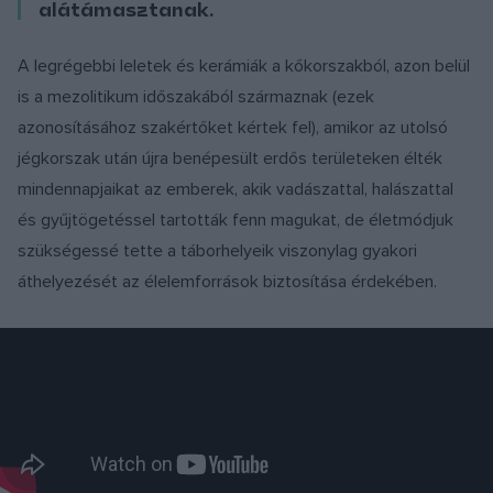
alátámasztanak.
A legrégebbi leletek és kerámiák a kőkorszakból, azon belül
is a mezolitikum időszakából származnak (ezek
azonosításához szakértőket kértek fel), amikor az utolsó
jégkorszak után újra benépesült erdős területeken élték
mindennapjaikat az emberek, akik vadászattal, halászattal
és gyűjtögetéssel tartották fenn magukat, de életmódjuk
szükségessé tette a táborhelyeik viszonylag gyakori
áthelyezését az élelemforrások biztosítása érdekében.