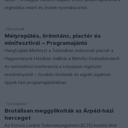
régmúltba tekint és őseink nyomába ered.
PROGRAM
Mélyrepülés, örömtánc, piactér és
minifesztivál – Programajánló
Hangfoglaló Minifeszt a Turbinában, kolozsvári piactér a
Hagyományok Házában, kiállítás a Mártélyi Szabadiskoláról
és nemzetközi konferencia a sztyeppei régészet
eredményeiről – további részletek és egyéb izgalmas
tippek heti programajánlónkban.
TUDOMÁNY
Brutálisan meggyilkolták az Árpád-házi
herceget
Az Eötvös Loránd Tudományegyetem (ELTE) kutatói által