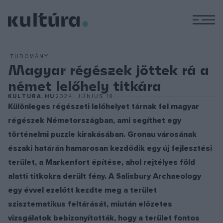
M
TUDOMÁNY
Magyar régészek jöttek rá a
német lelőhely titkára
KULTURA.HU
2024. JÚNIUS 18.
Különleges régészeti lelőhelyet tárnak fel magyar
régészek Németországban, ami segíthet egy
történelmi puzzle kirakásában. Gronau városának
északi határán hamarosan kezdődik egy új fejlesztési
terület, a Markenfort építése, ahol rejtélyes föld
alatti titkokra derült fény. A Salisbury Archaeology
egy évvel ezelőtt kezdte meg a terület
szisztematikus feltárását, miután előzetes
vizsgálatok bebizonyították, hogy a terület fontos