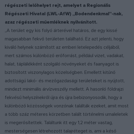
régészeti lelőhelyet rejt, amelyet a Regionális
Régészeti Hivatal (LWL-AfW) „Bodendenkmal”-nak,
azaz régészeti műemléknek nyilvánított.
„A terület egy kis folyó árterével határos, de egy kissé
magasabban fekvő területen található. Ez azt jelenti, hogy
kiváló helynek számított az emberi letelepedés céljából,
mert számos különböző erőforrást, például vizet, vadakat,
halat, táplálékként szolgáló növényeket és faanyagot is
biztosított viszonylagos közelségben. Emellett kitűnő
adottságú lakó- és mezőgazdasági területeket is nyújtott,
mindezt minimális árvízveszély mellett. A hasonló földrajzi
fekvésű helyszínekről újra és újra bebizonyosodik, hogy a
különböző közösségek vonzónak találták ezeket, amit most
a több száz méteres körzetben talált történelmi urnaleletek
is megerősítettek. Találtunk itt egy 1,2 méter vastag,
mesterségesen létrehozott talajréteget is, ami a késő