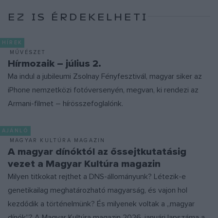
EZ IS ÉRDEKELHETI
HÍREK
MŰVÉSZET
Hírmozaik – július 2.
Ma indul a jubileumi Zsolnay Fényfesztivál, magyar siker az
iPhone nemzetközi fotóversenyén, megvan, ki rendezi az
Armani-filmet – hírösszefoglalónk.
AJÁNLÓ
MAGYAR KULTÚRA MAGAZIN
A magyar dínóktól az őssejtkutatásig
vezet a Magyar Kultúra magazin
Milyen titkokat rejthet a DNS-állományunk? Létezik-e
genetikailag meghatározható magyarság, és vajon hol
kezdődik a történelmünk? És milyenek voltak a „magyar
dínók”? A Magyar Kultúra magazin 2026. januári lapszáma a