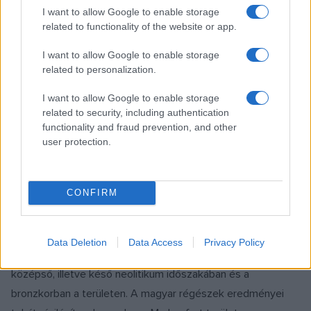
I want to allow Google to enable storage
related to functionality of the website or app.
A régészek ókori és római kori települések nyomait is
I want to allow Google to enable storage
felfedezték: a leletek épületek, tárolóvermek, tűzrakó
related to personalization.
helyek, kemencék alaprajzát is mutatják; némelyik települési
I want to allow Google to enable storage
jellegzetesség valószínűleg egy vagy több úgynevezett
related to security, including authentication
vándortanya maradványait jelzi. A lelőhelyen több jel is
functionality and fraud prevention, and other
vasércolvasztásra és -feldolgozásra utal.
user protection.
A Salisbury Archaeology munkájának köszönhetően a
CONFIRM
középső és a korai mezolitikumból származó leletek több
ezer évvel bővítették ki Gronau és közvetlen környékének
eddig ismert történetét. A szakemberek most először
Data Deletion
Data Access
Privacy Policy
bizonyították az emberi jelenlétet és tevékenységet a
középső, illetve késő neolitikum időszakában és a
bronzkorban a területen. A magyar régészek eredményei