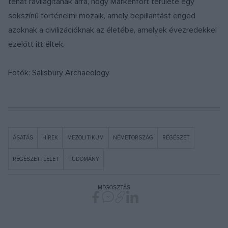
tehát rávilágítanak arra, hogy Markenfort területe egy
sokszínű történelmi mozaik, amely bepillantást enged
azoknak a civilizációknak az életébe, amelyek évezredekkel
ezelőtt itt éltek.
Fotók: Salisbury Archaeology
ÁSATÁS
HÍREK
MEZOLITIKUM
NÉMETORSZÁG
RÉGÉSZET
RÉGÉSZETI LELET
TUDOMÁNY
MEGOSZTÁS