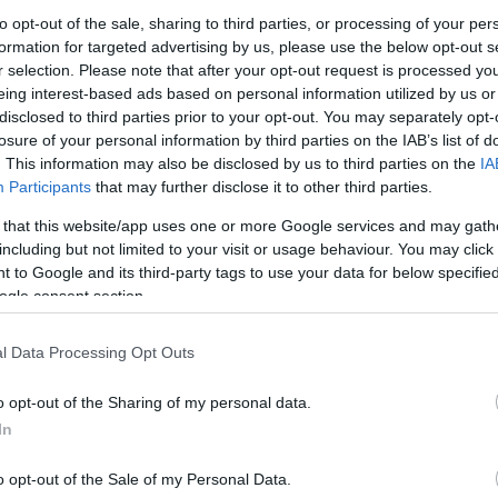
to opt-out of the sale, sharing to third parties, or processing of your per
formation for targeted advertising by us, please use the below opt-out s
r selection. Please note that after your opt-out request is processed y
seményére mintegy 140 ezren, a Kodály Központ 71 programjára v
eing interest-based ads based on personal information utilized by us or
en sikerült teljesíteni a pécsi Európa Kulturális Fővárosa progr
disclosed to third parties prior to your opt-out. You may separately opt-
losure of your personal information by third parties on the IAB’s list of
es forgalmat.
. This information may also be disclosed by us to third parties on the
IA
Participants
that may further disclose it to other third parties.
inisztériumának kultúráért felelős helyettes államtitkára azt han
 that this website/app uses one or more Google services and may gath
n félmilliárd forintos plusz költségvetési forrásban részesülő Zso
including but not limited to your visit or usage behaviour. You may click 
elyek nemcsak helyi, régiós, hanem országos és nemzetközi szinte
 to Google and its third-party tags to use your data for below specifi
ogle consent section.
űzte: a kormányzatnak éppen ezért a jövőben is szándékában áll,
l Data Processing Opt Outs
vélte, a város szerepe immár megkerülhetetlen a kultúra területén
o opt-out of the Sharing of my personal data.
artják az országos iskolai tanévnyitót is. A politikus reményét fe
In
s.
o opt-out of the Sale of my Personal Data.