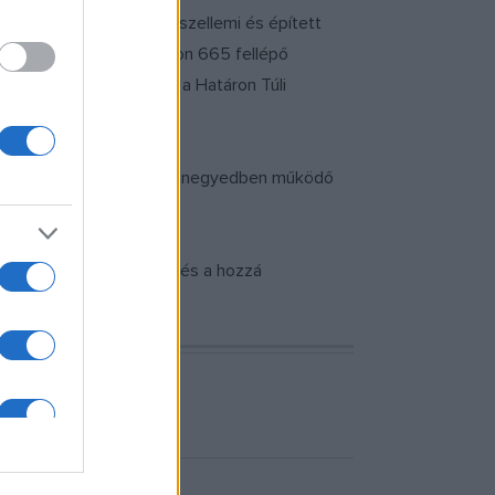
 rendezik meg a Pécs szellemi és épített
oztatásáról 72 programon 665 fellépő
i bordalfesztiválra és a Határon Túli
 betekintést nyerhetnek a negyedben működő
pontjában a hideg évszak és a hozzá
n.