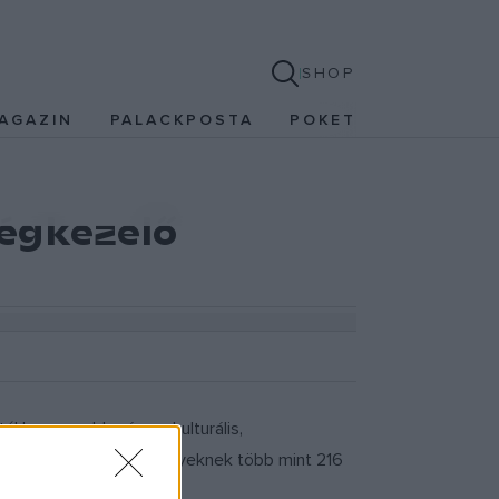
SHOP
AGAZIN
PALACKPOSTA
POKET
ségkezelő
túl legnagyobb városa kulturális,
sét biztosította, amelyeknek több mint 216