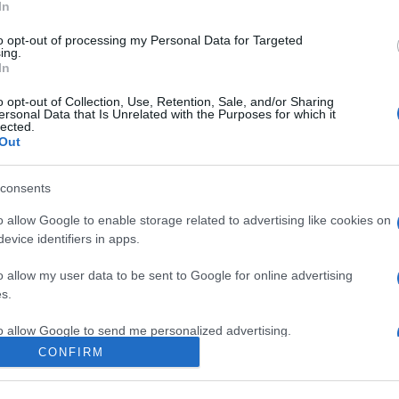
In
zvényeivel kapcsolatban elmondta: szeptember 7. és 23. között
to opt-out of processing my Personal Data for Targeted
 éves múltra visszatekintő eseménysorozat vendégeinek szórak
ing.
emzetiségi napok, emellett Veterán Gépjármű Találkozóra, Európa
In
o opt-out of Collection, Use, Retention, Sale, and/or Sharing
ersonal Data that Is Unrelated with the Purposes for which it
lected.
Out
salád egykori hétköznapjaival, a porcelángyártás fázisaival és
consents
eménnyel, a Jégvirágünneppel jelentkezik. A téli fesztivál közép
o allow Google to enable storage related to advertising like cookies on
evice identifiers in apps.
állnak. Tervezik, hogy egy korcsolyapályát építenek a negyedbe
o allow my user data to be sent to Google for online advertising
s.
to allow Google to send me personalized advertising.
CONFIRM
o allow Google to enable storage related to analytics like cookies on
evice identifiers in apps.