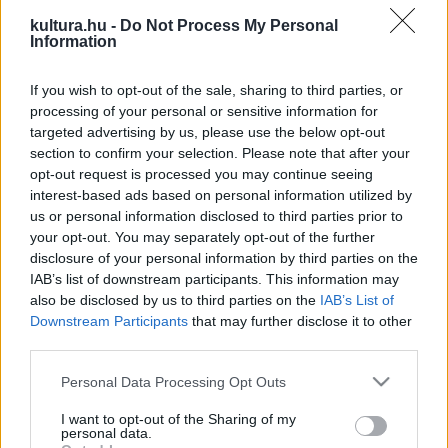
Badalamenti 1937 márciusában született Brooklynban egy
kultura.hu -
Do Not Process My Personal
Information
halpiacot működtető, zenei háttérrel rendelkező apa
gyermekeként. Családjában szívta magába az olasz opera
If you wish to opt-out of the sale, sharing to third parties, or
és a zene szeretetét. Nyolcévesen kezdett zongorázni,
processing of your personal or sensitive information for
diplomáját pedig a manhattani zeneakadémián szerezte.
targeted advertising by us, please use the below opt-out
section to confirm your selection. Please note that after your
Nyaranta kedvelt üdülőhelyeken lépett fel. Iskolái
opt-out request is processed you may continue seeing
befejeztével tanítani kezdett egy középiskolában. Zenei
interest-based ads based on personal information utilized by
karrierjét egy diákjai számára komponált karácsonyi dal
us or personal information disclosed to third parties prior to
your opt-out. You may separately opt-out of the further
indította be.
disclosure of your personal information by third parties on the
IAB’s list of downstream participants. This information may
A Grammy-díjas alkotó később elsősorban a
Twin Peaks
also be disclosed by us to third parties on the
IAB’s List of
Downstream Participants
that may further disclose it to other
című sorozat melankolikus zenéjéről vált ismertté, de olyan
third parties.
filmek dalbetétjei is az ő kreativitását dicsérik, mint a
Please note that this website/app uses one or more Google
Personal Data Processing Opt Outs
Veszett a világ,
az
Útvesztőben, Az igaz történet
vagy a
services and may gather and store information including but
Sztálingrád
.
not limited to your visit or usage behaviour. You may click to
I want to opt-out of the Sharing of my
personal data.
grant or deny consent to Google and its third-party tags to