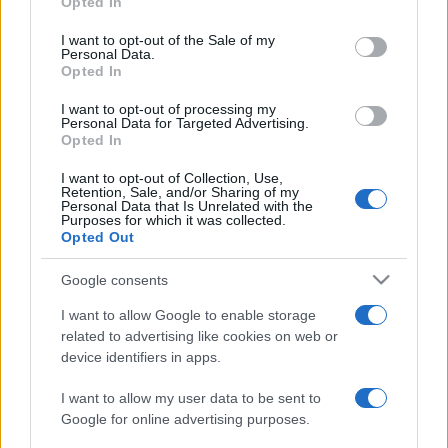
Opted In
use your data for below specified purposes in below Google
consent section.
I want to opt-out of the Sale of my
Personal Data.
Opted In
I want to opt-out of processing my
Personal Data for Targeted Advertising.
Opted In
I want to opt-out of Collection, Use,
Retention, Sale, and/or Sharing of my
Badalamenti olyan könnyűzenei hírességekkel dolgozott
Personal Data that Is Unrelated with the
Purposes for which it was collected.
együtt, mint David Bowie, Michael Jackson, Paul McCartney,
Opted Out
Nina Simone és Marianne Faithfull.
Google consents
Nyitókép: Belga via AFP/Compagnie GA/Christophe Ketels
I want to allow Google to enable storage
related to advertising like cookies on web or
device identifiers in apps.
I want to allow my user data to be sent to
Google for online advertising purposes.
ELHUNYT
HÍREK
TWIN PEAKS
ZENESZERZŐ