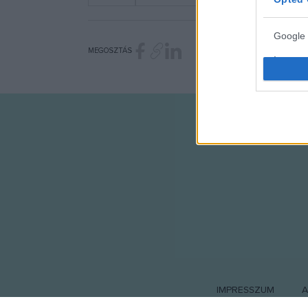
Google 
MEGOSZTÁS
I want t
web or d
I want t
purpose
I want 
I want t
web or d
I want t
or app.
I want t
IMPRESSZUM
A
I want t