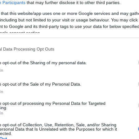
zik a székesegyház elé. „Most jött el a történelmi pillanat, amel
Participants
that may further disclose it to other third parties.
gi dóm előtti játékok,
ahol minden évben az
Akárki
t állítják szín
 that this website/app uses one or more Google services and may gath
including but not limited to your visit or usage behaviour. You may click 
k, főszerepekben pedig két, Kossuth-díjas művészt láthat a közö
 to Google and its third-party tags to use your data for below specifi
ogle consent section.
lép színpadra. A Fogadalmi Templom elé álmodott produkciót Bo
l Data Processing Opt Outs
 zenekari koncert is gazdagítja az idei kínálatot Herczeg Tamá
, hogy a kultúra mindenki számára hozzáférhető legyen, így idén
o opt-out of the Sharing of my personal data.
In
o opt-out of the Sale of my Personal Data.
ódik. A jelenlegi létszámkorlátozásokra tekintettel egyes darab
In
dukciókra a jegyvisszaváltás folyamatosan zajlik.
to opt-out of processing my Personal Data for Targeted
ing.
In
o opt-out of Collection, Use, Retention, Sale, and/or Sharing
ersonal Data that Is Unrelated with the Purposes for which it
lected.
Out