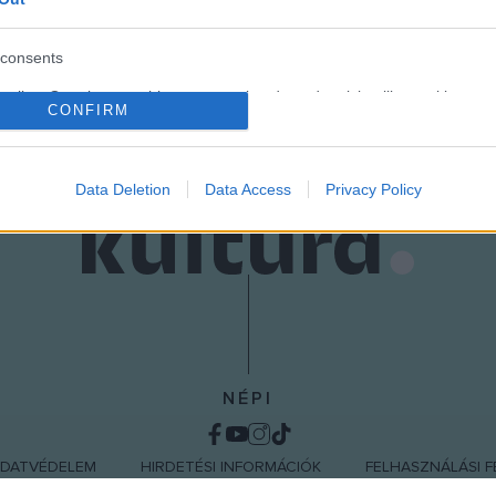
consents
o allow Google to enable storage related to advertising like cookies on
CONFIRM
evice identifiers in apps.
o allow my user data to be sent to Google for online advertising
s.
Data Deletion
Data Access
Privacy Policy
to allow Google to send me personalized advertising.
o allow Google to enable storage related to analytics like cookies on
evice identifiers in apps.
o allow Google to enable storage related to functionality of the website
NÉPI
o allow Google to enable storage related to personalization.
DATVÉDELEM
HIRDETÉSI INFORMÁCIÓK
FELHASZNÁLÁSI F
o allow Google to enable storage related to security, including