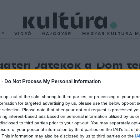
T
VIDEÓ
HAJÓGYÁR
MAGYAR KULTÚRA M
adtéri Játékok a Dóm té
dén előadásait a Szegedi Szabadtéri Játékok, hanem a Dóm 
 -
Do Not Process My Personal Information
idén sem marad üresen – igaz, nem a megszokott színpadon és 
to opt-out of the sale, sharing to third parties, or processing of your per
formation for targeted advertising by us, please use the below opt-out s
r selection. Please note that after your opt-out request is processed y
al indul az évad, ezt követően július 24-én és 25-én Szente Vajk
eing interest-based ads based on personal information utilized by us or
ére-komédia, az
Úrhatnám polgár
folytatja, majd a
Hófehérke és 
disclosed to third parties prior to your opt-out. You may separately opt-
losure of your personal information by third parties on the IAB’s list of
. This information may also be disclosed by us to third parties on the
IA