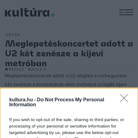
M
EGYÉB
Meglepetéskoncertet adott a
U2 két zenésze a kijevi
metróban
MTI
2022. MÁJUS 8.
Meglepetéskoncertet adott a U2 világhírű ír rockegyüttes
két zenésze a bombázások ellen óvóhelyül szolgáló kijevi
metróban vasárnap.
kultura.hu -
Do Not Process My Personal
Information
Bono, a banda énekese és The Edge gitáros a U2
legnagyobb slágerei közül játszott el párat, valamint a
Stand
If you wish to opt-out of the sale, sharing to third parties, or
processing of your personal or sensitive information for
By Me
című klasszikus szám
Stand By Ukraine
-re átírt
targeted advertising by us, please use the below opt-out
változatát – látható a közösségi portálokon és az ukrán