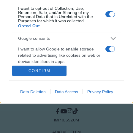
HÍREK
VILÁG
I want to opt-out of Collection, Use,
Retention, Sale, and/or Sharing of my
Personal Data that Is Unrelated with the
MEGOSZTÁS
Purposes for which it was collected.
Opted Out
Google consents
I want to allow Google to enable storage
related to advertising like cookies on web or
device identifiers in apps.
CONFIRM
I want to allow my user data to be sent to
Google for online advertising purposes.
Data Deletion
Data Access
Privacy Policy
I want to allow Google to send me
personalized advertising.
NÉPI
I want to allow Google to enable storage
related to analytics like cookies on web or
IMPRESSZUM
device identifiers in apps.
ADATVÉDELEM