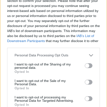
section to confirm your selection. Please note that after your
csatornákon közzétett felvételeken.
opt-out request is processed you may continue seeing
interest-based ads based on personal information utilized by
us or personal information disclosed to third parties prior to
„Zelenszkij elnök hívott meg bennünket, hogy játsszunk
your opt-out. You may separately opt-out of the further
Kijevben az ukrán néppel való szolidaritásunk
disclosure of your personal information by third parties on the
IAB’s list of downstream participants. This information may
kifejezéseként, ezért eljöttünk, hogy megtegyük” – írta
also be disclosed by us to third parties on the
IAB’s List of
hivatalos Twitter-oldalán az együttes.
Downstream Participants
that may further disclose it to other
third parties.
„Ukrajna népe nemcsak a saját szabadságáért harcol, de
Please note that this website/app uses one or more Google
Personal Data Processing Opt Outs
mindannyiunkért, akik szeretjük a szabadságot” – mondta
services and may gather and store information including but
not limited to your visit or usage behaviour. You may click to
I want to opt-out of the Sharing of my
Bono az RTE ír csatorna szerint.
personal data.
grant or deny consent to Google and its third-party tags to
Opted In
use your data for below specified purposes in below Google
Fotó: AFP/Szergej Szupinszkij
consent section.
I want to opt-out of the Sale of my
Personal Data.
Opted In
I want to opt-out of processing my
Personal Data for Targeted Advertising.
Opted In