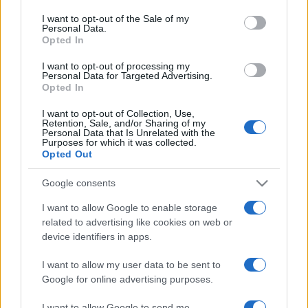
biztonságára is, a javaslatok között szerepel, hogy
consent section.
I want to opt-out of the Sale of my
Personal Data.
valamennyi oktatóteremre tegyenek üvegajtót, és cseréljék
Opted In
ki a termek régi padlóit, amelyek veszélyesek a táncosokra
I want to opt-out of processing my
nézve.
Personal Data for Targeted Advertising.
Opted In
Az 1771-ben alapított balettakadémiának, amelynek egykori
I want to opt-out of Collection, Use,
Retention, Sale, and/or Sharing of my
hallgatói közül ma sokan a londoni Királyi Balettben és a New
Personal Data that Is Unrelated with the
Purposes for which it was collected.
York-i American Ballet Theatre-ben táncolnak, jelenleg
Opted Out
nagyjából 130 diákja van, a 10 és 18 év közötti fiatalok
Google consents
csaknem 80 százaléka külföldről érkezett.
I want to allow Google to enable storage
related to advertising like cookies on web or
device identifiers in apps.
I want to allow my user data to be sent to
HÍREK
VILÁG
Google for online advertising purposes.
I want to allow Google to send me