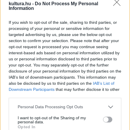
kultura.hu -
Do Not Process My Personal
miatt rájuk nehezedő nyomásra.
Information
A vizsgálat után leváltották a bécsi Állami Operaház
If you wish to opt-out of the sale, sharing to third parties, or
processing of your personal or sensitive information for
balettiskolájának ügyvezető igazgatóját a súlyos
targeted advertising by us, please use the below opt-out
hiányosságok és a diákok jólétét fenyegető gyakorlatok
section to confirm your selection. Please note that after your
miatt.
opt-out request is processed you may continue seeing
interest-based ads based on personal information utilized by
us or personal information disclosed to third parties prior to
„A diákok biztonságos, kreatív és magas szakmai színvonalú
your opt-out. You may separately opt-out of the further
környezetben dolgozhatnak, hogy fejlődésük a lehető
disclosure of your personal information by third parties on the
IAB’s list of downstream participants. This information may
legszélesebb körű legyen" – közölte Krisztiana Sztefanu, az
also be disclosed by us to third parties on the
IAB’s List of
intézmény új görög igazgatója közleményében.
Downstream Participants
that may further disclose it to other
third parties.
A jelenlegi oktatók maradhatnak az akadémián, ha a
Please note that this website/app uses one or more Google
Personal Data Processing Opt Outs
következő évben értékelésük pozitív lesz.
services and may gather and store information including but
not limited to your visit or usage behaviour. You may click to
I want to opt-out of the Sharing of my
personal data.
grant or deny consent to Google and its third-party tags to
Opted In
A dokumentum szerint nagy hangsúlyt helyeznek a diákok
use your data for below specified purposes in below Google