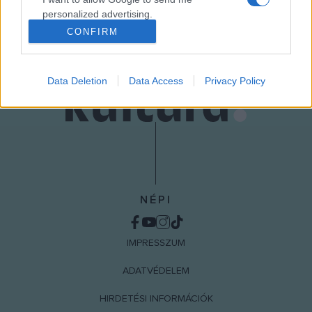
MEGOSZTÁS
personalized advertising.
CONFIRM
I want to allow Google to enable storage
related to analytics like cookies on web or
device identifiers in apps.
Data Deletion
Data Access
Privacy Policy
I want to allow Google to enable storage
related to functionality of the website or app.
I want to allow Google to enable storage
related to personalization.
I want to allow Google to enable storage
NÉPI
related to security, including authentication
functionality and fraud prevention, and other
user protection.
IMPRESSZUM
ADATVÉDELEM
HIRDETÉSI INFORMÁCIÓK