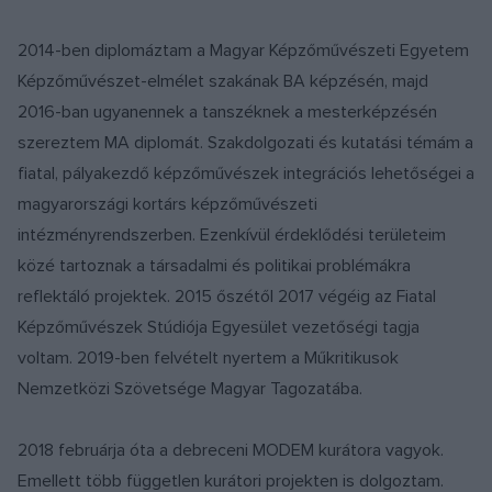
2014-ben diplomáztam a Magyar Képzőművészeti Egyetem
Képzőművészet-elmélet szakának BA képzésén, majd
2016-ban ugyanennek a tanszéknek a mesterképzésén
szereztem MA diplomát. Szakdolgozati és kutatási témám a
fiatal, pályakezdő képzőművészek integrációs lehetőségei a
magyarországi kortárs képzőművészeti
intézményrendszerben. Ezenkívül érdeklődési területeim
közé tartoznak a társadalmi és politikai problémákra
reflektáló projektek. 2015 őszétől 2017 végéig az Fiatal
Képzőművészek Stúdiója Egyesület vezetőségi tagja
voltam. 2019-ben felvételt nyertem a Műkritikusok
Nemzetközi Szövetsége Magyar Tagozatába.
2018 februárja óta a debreceni MODEM kurátora vagyok.
Emellett több független kurátori projekten is dolgoztam.