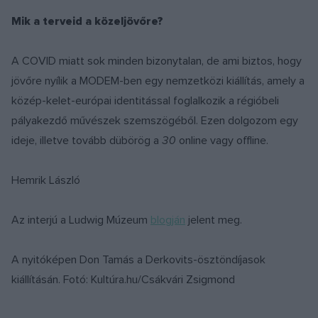
Mik a terveid a közeljövőre?
A COVID miatt sok minden bizonytalan, de ami biztos, hogy
jövőre nyílik a MODEM-ben egy nemzetközi kiállítás, amely a
közép-kelet-európai identitással foglalkozik a régióbeli
pályakezdő művészek szemszögéből. Ezen dolgozom egy
ideje, illetve tovább dübörög a
30
online vagy offline.
Hemrik László
Az interjú a Ludwig Múzeum
blogján
jelent meg.
A nyitóképen Don Tamás a Derkovits-ösztöndíjasok
kiállításán. Fotó: Kultúra.hu/Csákvári Zsigmond