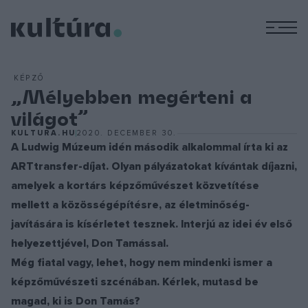
M
KÉPZŐ
„Mélyebben megérteni a
világot”
KULTURA.HU
2020. DECEMBER 30.
A Ludwig Múzeum idén második alkalommal írta ki az
ARTtransfer-díjat. Olyan pályázatokat kívántak díjazni,
amelyek a kortárs képzőművészet közvetítése
mellett a közösségépítésre, az életminőség-
javítására is kísérletet tesznek. Interjú az idei év első
helyezettjével, Don Tamással.
Még fiatal vagy, lehet, hogy nem mindenki ismer a
képzőművészeti szcénában. Kérlek, mutasd be
magad, ki is Don Tamás?