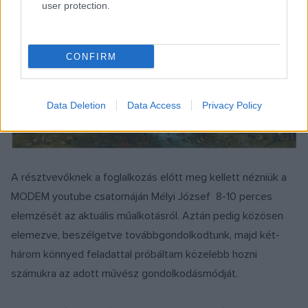
user protection.
CONFIRM
Data Deletion
Data Access
Privacy Policy
A résztvevőknek a foglalkozás előtt meg kellett nézniük a
MODEM youtube csatornáján Mélyi József 8-10 perces
elemzését az aktuális műalkotásról. Aztán pedig közösen
elemezve, beszélgetve továbbgondolkodtunk, majd két-
három könnyed feladattal próbáltam közelebb hozni
számukra az adott művész gondolkodásmódját.