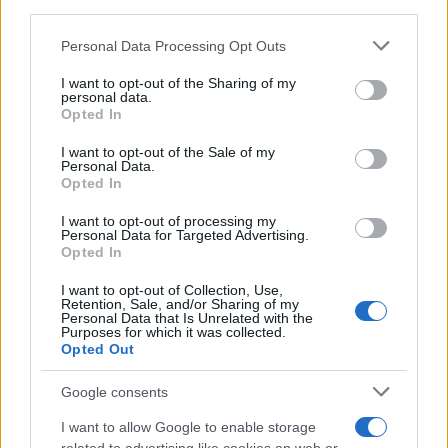
third parties.
Please note that this website/app uses one or more Google
Personal Data Processing Opt Outs
services and may gather and store information including but
not limited to your visit or usage behaviour. You may click to
I want to opt-out of the Sharing of my
personal data.
grant or deny consent to Google and its third-party tags to
Opted In
use your data for below specified purposes in below Google
consent section.
I want to opt-out of the Sale of my
Personal Data.
Opted In
I want to opt-out of processing my
Personal Data for Targeted Advertising.
Opted In
I want to opt-out of Collection, Use,
A projektet Mélyi Józseffel és Szabics Ágnessel közösen
Retention, Sale, and/or Sharing of my
Personal Data that Is Unrelated with the
csináljuk. Lényege, hogy az 1989–2019 közötti időszak
Purposes for which it was collected.
minden évéből kiválasztunk egy-egy hazai művésztől egy
Opted Out
műalkotást, amelyekről a korszakkal foglalkozó
Google consents
művészettörténészek és elméleti szakemberek kb. 10 ezer
I want to allow Google to enable storage
karakteres elemzéseket írnak. A műveket a MODEM egy-