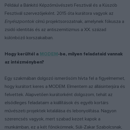
Például a Bánkitó Képzőművészeti Fesztivál és a Küszöb
Fesztivál szervezőjeként. 2015 óta kurátora vagyok az
Enyészpontok
című projektsorozatnak, amelynek fókusza a
zsidó identitás és az antiszemitizmus a XX. század
különböző korszakaiban.
Hogy kerültél a
MODEM
-be, milyen feladataid vannak
az intézményben?
Egy szakmában dolgozó ismerősöm hívta fel a figyelmemet,
hogy kurátort keres a MODEM. Elmentem az állásinterjúra és
felvettek. Alapvetően kurátorként dolgozom, tehát az
elsődleges feladataim a kiállítások és egyéb kortárs
művészeti projektek kitalálása és lebonyolítása. Nagyon
szerencsés vagyok, mert szabad kezet kapok a
munkámban, ez a két főnökömnek, Süli-Zakar Szabolcsnak,