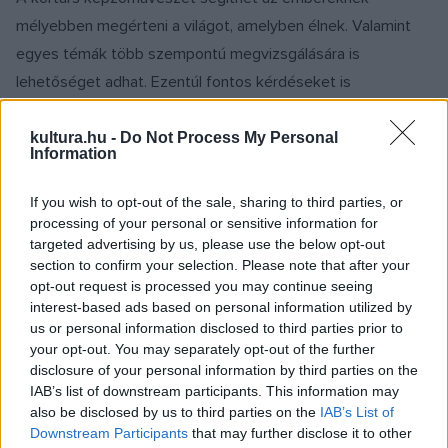
mélyebben megérteni a világot, amelyben élnek. Valamint
egyes témák több szempontú megvizsgálására is
lehetőséget adhat. Ezentúl fontos kérdéseket is
kezdeményezhet.
kultura.hu -
Do Not Process My Personal
Information
Röviden mutasd be a pályázati projektedet, és
örülnék, ha kiemelnéd a projekt erősségeit.
If you wish to opt-out of the sale, sharing to third parties, or
processing of your personal or sensitive information for
targeted advertising by us, please use the below opt-out
Pályázatom lényegében egy meglévő projekt online térre
section to confirm your selection. Please note that after your
való adaptálása. 2019-ben, a rendszerváltás harmincadik
opt-out request is processed you may continue seeing
évfordulóján a MODEM hároméves oktatási projektet
interest-based ads based on personal information utilized by
us or personal information disclosed to third parties prior to
indított, amely elsősorban a középiskolásokat ismerteti meg
your opt-out. You may separately opt-out of the further
az elmúlt három évtized magyar képzőművészetével.
disclosure of your personal information by third parties on the
IAB’s list of downstream participants. This information may
also be disclosed by us to third parties on the
IAB’s List of
Downstream Participants
that may further disclose it to other