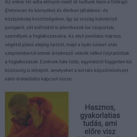
Az online tér adta előnyök miatt át tudtunk lépni a földrajzi
(Debrecen és környéke) és életkori (általános- és
középiskola) kötöttségeken, így az ország különböző
pontjairól, sőt külföldről is jelentkezek be csoportok,
személyek a foglalkozásokra. Az első periódus március
végétől június elejéig tartott, majd a nyári szünet után
szeptembertől immár értelmező videók nélkül folytatódtak
a foglalkozások. Ezeknek hála több, egymástól független kis
közösség is létrejött, amelyeket a kortárs képzőművészet
iránti érdeklődés kapcsol össze.