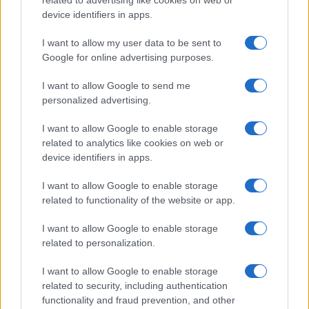
related to advertising like cookies on web or
két hónapra kiállítja. Minden tárlathoz a szövegekre épülő
device identifiers in apps.
múzeumpedagógiai foglalkozások tartoznak. A projekt
I want to allow my user data to be sent to
részeként márciusban nyílt egy nyolc művet bemutató
Google for online advertising purposes.
kiállítás a MODEM harmadik emeleti kiállítóterében. Ez
előkészíti a 2021 végére tervezett tárlatot, amelyen
I want to allow Google to send me
personalized advertising.
egyszerre mutatjuk majd be az összes kiválasztott munkát.
I want to allow Google to enable storage
related to analytics like cookies on web or
A kiállítást a tavaszi járványügyi helyzet miatt néhány nap
device identifiers in apps.
után be kellett zárnia az intézménynek, ezért arra
kényszerültünk, hogy kitaláljuk, hogyan tudnánk online is
I want to allow Google to enable storage
related to functionality of the website or app.
megtartani a művészetpedagógiai foglalkozásokat. Egy
rövid tesztidőszak után március végén kezdtem el élesben
I want to allow Google to enable storage
is az online foglalkozásokat.
related to personalization.
I want to allow Google to enable storage
related to security, including authentication
functionality and fraud prevention, and other