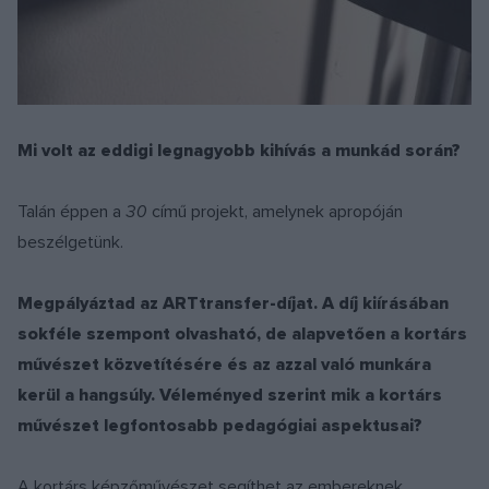
Mi volt az eddigi legnagyobb kihívás a munkád során?
Talán éppen a
30
című projekt, amelynek apropóján
beszélgetünk.
Megpályáztad az ARTtransfer-díjat. A díj kiírásában
sokféle szempont olvasható, de alapvetően a kortárs
művészet közvetítésére és az azzal való munkára
kerül a hangsúly. Véleményed szerint mik a kortárs
művészet legfontosabb pedagógiai aspektusai?
A kortárs képzőművészet segíthet az embereknek