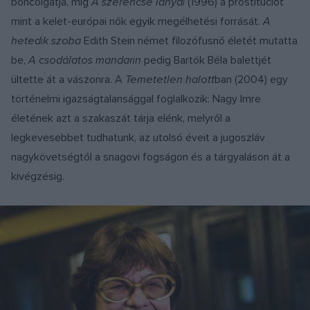
boncolgatja, míg
A szerencse lányai
(1996) a prostitúciót
mint a kelet-európai nők egyik megélhetési forrását.
A
hetedik szoba
Edith Stein német filozófusnő életét mutatta
be,
A csodálatos mandarin
pedig Bartók Béla balettjét
ültette át a vászonra. A
Temetetlen halott
ban (2004) egy
történelmi igazságtalansággal foglalkozik: Nagy Imre
életének azt a szakaszát tárja elénk, melyről a
legkevesebbet tudhatunk, az utolsó éveit a jugoszláv
nagykövetségtől a snagovi fogságon és a tárgyaláson át a
kivégzésig.