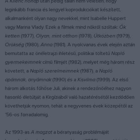
A
Kilenc hónap
után pedig talán nem véletlen, hogy
leginkább francia és lengyel koprodukciókat készített,
alkalmanként olyan nagy nevekkel, mint Isabelle Huppert
vagy Marina Vlady. Ezek a filmek mind nőkről szóltak:
Ők
ketten
(1977),
Olyan, mint otthon
(1978),
Útközben
(1979),
Örökség
(1980),
Anna
(1981). A nyolcvanas évek elején aztán
bemutatta az önéletrajzi ihletésű, politikai töltetű
Napló
gyermekeimnek
című filmjét (1982), melyet még három rész
követett, a
Napló szerelmeimnek
(1987), a
Napló
apámnak, anyámnak
(1990) és a
Kisvilma
(1999). Az első
három alkotás főhőse Juli, akinek a rendezőnőéhez nagyon
hasonló életútját a Kirgíziából való hazatérésétől kezdődően
követhetjük nyomon, tehát a negyvenes évek közepétől az
'56-os forradalomig.
Az 1993-as
A magzat
a béranyaság problémáját