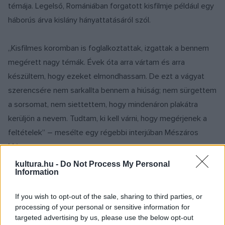
témája. Legelső, Romániában forgatott kisfilmje például egy
háborús árva kislány hányattatásáról szól.
„Kisfilmes koromban is foglalkoztattak, izgattak a bennem
megérett nagy témák. Évek óta arra vártam és arra
készültem, hogy ezeket elmondhassam. De ezt a vágyat
szerencsére nem sarkallta bennem a hiúság; nem sürgettem
a sorsomat, nem siettettem, hogy mindenáron plakátra
kerüljön a nevem. Tudtam, ki kell várni, hogy megérjenek a
feltételek” – mesélte egy régebbi interjúban Mészáros
Márta.
kultura.hu -
Do Not Process My Personal
Information
Jól tette, hogy türelmes volt, a siker és az
elismerés onnan jött, ahonnan talán nem
is várta.
If you wish to opt-out of the sale, sharing to third parties, or
processing of your personal or sensitive information for
targeted advertising by us, please use the below opt-out
Magyarországra hazatérve megismerkedett Jancsó