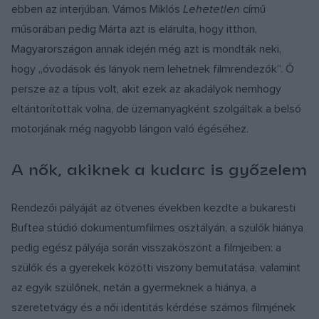
ebben az interjúban. Vámos Miklós
Lehetetlen
című
műsorában pedig Márta azt is elárulta, hogy itthon,
Magyarországon annak idején még azt is mondták neki,
hogy „óvodások és lányok nem lehetnek filmrendezők”. Ő
persze az a típus volt, akit ezek az akadályok nemhogy
eltántorítottak volna, de üzemanyagként szolgáltak a belső
motorjának még nagyobb lángon való égéséhez.
A nők, akiknek a kudarc is győzelem
Rendezői pályáját az ötvenes években kezdte a bukaresti
Buftea stúdió dokumentumfilmes osztályán, a szülők hiánya
pedig egész pályája során visszaköszönt a filmjeiben: a
szülők és a gyerekek közötti viszony bemutatása, valamint
az egyik szülőnek, netán a gyermeknek a hiánya, a
szeretetvágy és a női identitás kérdése számos filmjének