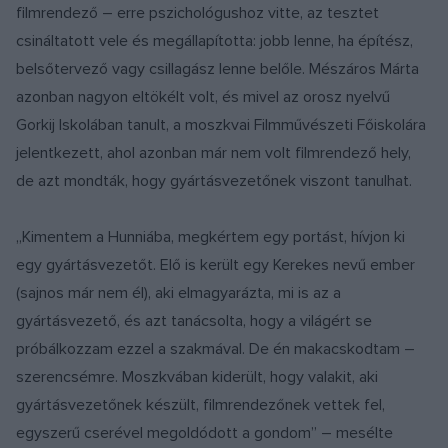
filmrendező – erre pszichológushoz vitte, az tesztet
csináltatott vele és megállapította: jobb lenne, ha építész,
belsőtervező vagy csillagász lenne belőle. Mészáros Márta
azonban nagyon eltökélt volt, és mivel az orosz nyelvű
Gorkij Iskolában tanult, a moszkvai Filmművészeti Főiskolára
jelentkezett, ahol azonban már nem volt filmrendező hely,
de azt mondták, hogy gyártásvezetőnek viszont tanulhat.
„Kimentem a Hunniába, megkértem egy portást, hívjon ki
egy gyártásvezetőt. Elő is került egy Kerekes nevű ember
(sajnos már nem él), aki elmagyarázta, mi is az a
gyártásvezető, és azt tanácsolta, hogy a világért se
próbálkozzam ezzel a szakmával. De én makacskodtam –
szerencsémre. Moszkvában kiderült, hogy valakit, aki
gyártásvezetőnek készült, filmrendezőnek vettek fel,
egyszerű cserével megoldódott a gondom” – mesélte