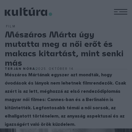
M
FILM
Mészáros Márta úgy
mutatta meg a női erőt és
makacs kitartást, mint senki
más
TERJÁN NÓRA
2025. OKTÓBER 14.
Mészáros Mártának egyszer azt mondták, hogy
óvodások és lányok nem lehetnek filmrendezők. Csak
azért is az lett, méghozzá az első rendeződiplomás
magyar női filmes: Cannes-ban és a Berlinalén is
kitüntették. Legfontosabb témái a női sorsok, az
elhallgatott történelem, az anyaság aspektusai és az
igazságért való örök küzdelem.