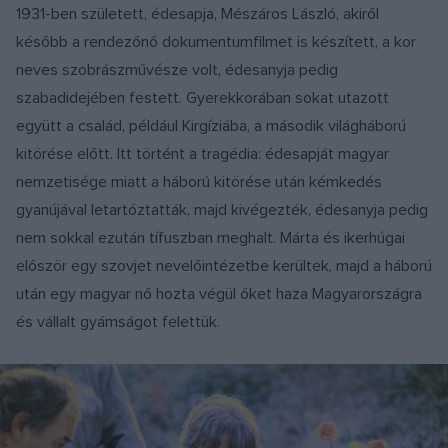
1931-ben született, édesapja, Mészáros László, akiről
később a rendezőnő dokumentumfilmet is készített, a kor
neves szobrászművésze volt, édesanyja pedig
szabadidejében festett. Gyerekkorában sokat utazott
együtt a család, például Kirgíziába, a második világháború
kitörése előtt. Itt történt a tragédia: édesapját magyar
nemzetisége miatt a háború kitörése után kémkedés
gyanújával letartóztatták, majd kivégezték, édesanyja pedig
nem sokkal ezután tífuszban meghalt. Márta és ikerhúgai
először egy szovjet nevelőintézetbe kerültek, majd a háború
után egy magyar nő hozta végül őket haza Magyarországra
és vállalt gyámságot felettük.