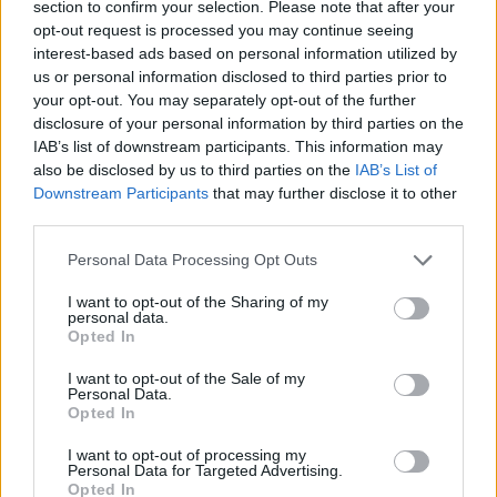
section to confirm your selection. Please note that after your
Miklóssal, akivel hamar össze is házasodtak. A
opt-out request is processed you may continue seeing
dokumentumfilmek után 1968-ban, 37 évesen készítette el
interest-based ads based on personal information utilized by
us or personal information disclosed to third parties prior to
első nagyjátékfilmjét, az
Eltávozott nap
ot, Kovács Kati
your opt-out. You may separately opt-out of the further
énekesnővel a főszerepben, akit egyetlen okból választott:
disclosure of your personal information by third parties on the
nagyon erőteljes egyéniségnek tartotta.
IAB’s list of downstream participants. This information may
also be disclosed by us to third parties on the
IAB’s List of
Downstream Participants
that may further disclose it to other
Hősnőire egyébként jellemző maradt ez a vonás: későbbi
third parties.
filmjeiben is erős, önérzetes nőket látunk, akik eltökéltek és
Please note that this website/app uses one or more Google
Personal Data Processing Opt Outs
hisznek a saját igazságukban – még akkor is, ha látszólag az
services and may gather and store information including but
egész világ ellenük van. Öntörvényű, erős és makacs nők
not limited to your visit or usage behaviour. You may click to
I want to opt-out of the Sharing of my
personal data.
grant or deny consent to Google and its third-party tags to
egy férfiak uralta világban, akik egyedül képesek
Opted In
use your data for below specified purposes in below Google
döntéseket hozni és akik a saját útjukat tapossák – még
consent section.
I want to opt-out of the Sale of my
akkor is, ha nem tudják, merre vezet. Lázadnak a bezártság,
Personal Data.
Opted In
a lekorlátozottság és a beletörődés ellen: ezeknek a nőknek
a kudarc is győzelem, hiszen a saját igazukért való harcba
I want to opt-out of processing my
Personal Data for Targeted Advertising.
buktak bele. Az
Eltávozott nap
egyébként visszakanyarodik
Opted In