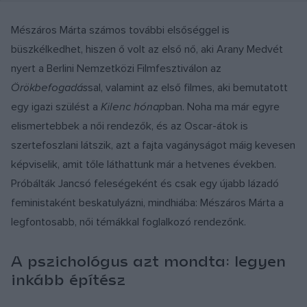
Mészáros Márta számos további elsőséggel is
büszkélkedhet, hiszen ő volt az első nő, aki Arany Medvét
nyert a Berlini Nemzetközi Filmfesztiválon az
Örökbefogadás
sal, valamint az első filmes, aki bemutatott
egy igazi szülést a
Kilenc hónap
ban. Noha ma már egyre
elismertebbek a női rendezők, és az Oscar-átok is
szertefoszlani látszik, azt a fajta vagányságot máig kevesen
képviselik, amit tőle láthattunk már a hetvenes években.
Próbálták Jancsó feleségeként és csak egy újabb lázadó
feministaként beskatulyázni, mindhiába: Mészáros Márta a
legfontosabb, női témákkal foglalkozó rendezőnk.
A pszichológus azt mondta: legyen
inkább építész