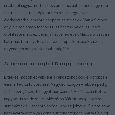
inkább elhagyja, mert ha hozzámenne, abba kéne hagynia a
tanulást és jó feleségként beszorulna egy olyan
élethelyzetbe, amelyre cseppet sem vágyik. Van a filmben
egy jelenet, amely Monori Lili színésznő valódi szülését
örökítette meg: ez pedig a hetvenes évek Magyarországán
hatalmas botrányt kavart – az európai kritikusok viszont
egyenesen odavoltak a bátorságáért.
A béranyaságtól Nagy Imréig
Érdekes módon egyébként a rendezőnőt sokkal korábban
elismerték külföldön, mint Magyarországon – ebben pedig
talán közrejátszott, hogy itthon Jancsó Miklós számított a
nagybetűs rendezőnek, Mészáros Mártát pedig sokszor
summázták a „jancsófelesége” eposzi jelzővel. Eleinte senki
nem akarta komolyan venni filmrendezőként. Márta tíz évig