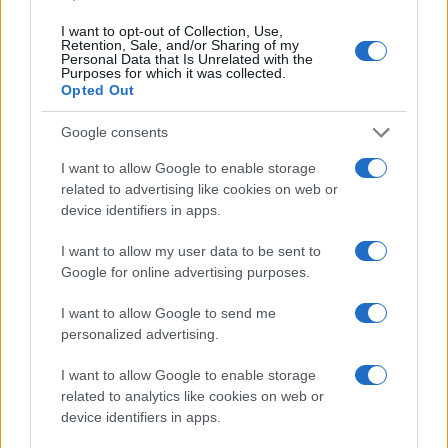
a szülőhiány témához: egy árva lány és az őt intézetbe adó
I want to opt-out of Collection, Use,
Retention, Sale, and/or Sharing of my
anya találkozását meséli el.
Personal Data that Is Unrelated with the
Purposes for which it was collected.
Opted Out
Google consents
I want to allow Google to enable storage
related to advertising like cookies on web or
device identifiers in apps.
I want to allow my user data to be sent to
Google for online advertising purposes.
Mészáros Márta ezzel a filmmel robbant be itthon, a korabeli
újságok pedig azt írták: ő az első filmrendezőnő
I want to allow Google to send me
personalized advertising.
Magyarországon. Pályáján ezután magyar filmek
következtek, mind női fókusszal. A
Holdudvar
(1969), a
I want to allow Google to enable storage
Szép lányok, ne sírjatok!
(1969), a
Szabad lélegzet
(1973)
related to analytics like cookies on web or
device identifiers in apps.
vagy éppen az
Örökbefogadás
(1975). Utóbbi klasszikus