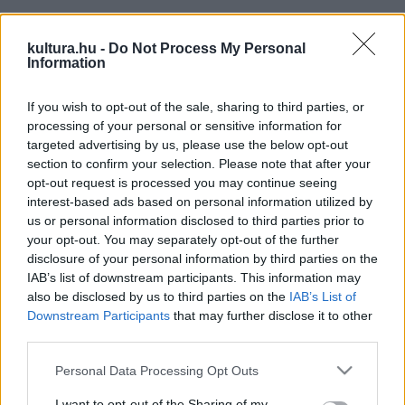
A túristvándi vízimalomban valamikor őrlő molnárok öltözéke
kultura.hu -
Do Not Process My Personal
például kenderből szőtt fehér vászonból készült, a
Information
legegyszerűbb, a munkafolyamatokat segítő szabással. A
legfinomabb molnárételt, a vaslapok között, szabadtűzön
If you wish to opt-out of the sale, sharing to third parties, or
sütött tésztát pedig a borsodnádasdi molnárok készítették
processing of your personal or sensitive information for
targeted advertising by us, please use the below opt-out
egykor, frissen őrölt lisztből.
section to confirm your selection. Please note that after your
opt-out request is processed you may continue seeing
A szombaton 9 órakor kezdődő találkozón a molnárruhák
interest-based ads based on personal information utilized by
us or personal information disclosed to third parties prior to
széles skálája lesz majd látható, hiszen minden országban,
your opt-out. You may separately opt-out of the further
sőt az adott államon belüli tájegységekben is eltérő volt a
disclosure of your personal information by third parties on the
malmokban dolgozók öltözéke. Az őrlés mestereinek étke
IAB’s list of downstream participants. This information may
also be disclosed by us to third parties on the
IAB’s List of
is különbözött, számos specialitás szerepelt menüjükön,
Downstream Participants
that may further disclose it to other
különleges levesek, sültek és sok-sok tésztaféle, amelyek
third parties.
közül Túristvándiban is feltálalnak jó néhányat.
Please note that this website/app uses one or more Google
Personal Data Processing Opt Outs
services and may gather and store information including but
not limited to your visit or usage behaviour. You may click to
I want to opt-out of the Sharing of my