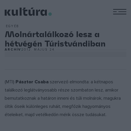
M
EGYÉB
Molnártalálkozó lesz a
hétvégén Túristvándiban
ARCHÍV
2012. MÁJUS 24.
(MTI)
Pásztor Csaba
szervező elmondta: a kétnapos
találkozó leglátványosabb része szombaton lesz, amikor
bemutatkoznak a határon inneni és túli molnárok, magukra
öltik őseik különleges ruháit, megfőzik hagyományos
ételeiket, majd vetélkedőn mérik össze tudásukat.