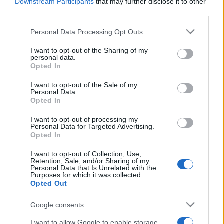
zeneszerző, Florian Leopold Gassmann vitte magával
Downstream Participants
that may further disclose it to other
third parties.
Bécsbe, s ott személyesen állta taníttatásának költségeit.
Később Salieri erre emlékezve maga is minden növendékét
Please note that this website/app uses one or more Google
Personal Data Processing Opt Outs
services and may gather and store information including but
ingyen tanította.
not limited to your visit or usage behaviour. You may click to
I want to opt-out of the Sharing of my
personal data.
grant or deny consent to Google and its third-party tags to
Opted In
Ezen a koncerten Salieri és Mozart zenéje békén megfér
use your data for below specified purposes in below Google
consent section.
egymással. A második rész első száma, Salieri
D-dúr
I want to opt-out of the Sale of my
Personal Data.
sinfoniá
ja nem véletlenül kapta a
Veneziana
melléknevet,
Opted In
hiszen a Velencei Köztársaságban született Salieri gyakran
I want to opt-out of processing my
biggyesztette aláírásához:
Veneziano.
Mozarttól a
Personal Data for Targeted Advertising.
Opted In
hangversenyen hallunk hegedűversenyt és két szimfóniát a
jelentős, érett művek közül
(„Haffner”, „Linzi”).
Az est
I want to opt-out of Collection, Use,
Retention, Sale, and/or Sharing of my
különlegessége, hogy a nagyszerű litván hegedűvirtuóz,
Personal Data that Is Unrelated with the
Purposes for which it was collected.
Julian Rachlin nemcsak az estet bevezető
G-dúr
Opted Out
versenymű
vet játssza, de vezényli is a teljes programot.
Google consents
I want to allow Google to enable storage