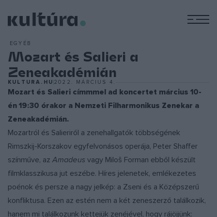
M
EGYÉB
Mozart és Salieri a
Zeneakadémián
KULTURA.HU
2022. MÁRCIUS 4.
Mozart és Salieri címmmel ad koncertet március 10-
én 19:30 órakor a Nemzeti Filharmonikus Zenekar a
Zeneakadémián.
Mozartról és Salieriről a zenehallgatók többségének
Rimszkij-Korszakov egyfelvonásos operája, Peter Shaffer
színműve, az
Amadeus
vagy Miloš Forman ebből készült
filmklasszikusa jut eszébe. Híres jelenetek, emlékezetes
poénok és persze a nagy jelkép: a Zseni és a Középszerű
konfliktusa. Ezen az estén nem a két zeneszerző találkozik,
hanem mi találkozunk kettejük zenéjével, hogy rájöjjünk: