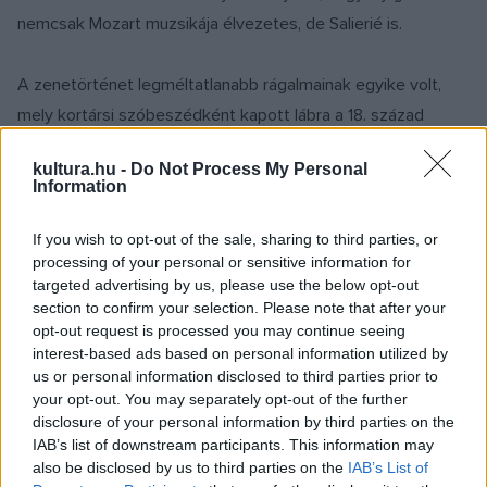
nemcsak Mozart muzsikája élvezetes, de Salierié is.
A zenetörténet legméltatlanabb rágalmainak egyike volt,
mely kortársi szóbeszédként kapott lábra a 18. század
végén, majd az évszázadok során ráégett az ártatlan
kultura.hu -
Do Not Process My Personal
Antonio Salierira: elterjedt róla, hogy megmérgezte
Information
Wolfgang Amadeus Mozartot, mert irigykedett a hat évvel
fiatalabb pályatárs tehetségére.
If you wish to opt-out of the sale, sharing to third parties, or
processing of your personal or sensitive information for
targeted advertising by us, please use the below opt-out
A valóságban Salieri nemcsak remek
section to confirm your selection. Please note that after your
zeneszerző volt jelentős sikerekkel, de
opt-out request is processed you may continue seeing
nagylelkű ember is, a gyermek Schubert
interest-based ads based on personal information utilized by
felfedezője és segítője, az ifjú
us or personal information disclosed to third parties prior to
Beethoven tanára.
your opt-out. You may separately opt-out of the further
disclosure of your personal information by third parties on the
IAB’s list of downstream participants. This information may
Salierit, aki kiskamasz korában árván maradt, a jó nevű
also be disclosed by us to third parties on the
IAB’s List of