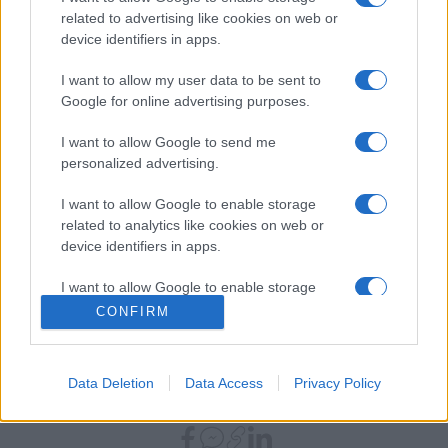
A program:
related to advertising like cookies on web or
device identifiers in apps.
Mozart: G-dúr hegedűverseny, K.216
Mozart: D-dúr („Haffner”) szimfónia, K.385 (18’)
I want to allow my user data to be sent to
Google for online advertising purposes.
Salieri: Sinfonia Veneziana (10’)
Mozart: C-dúr („Linzi”) szimfónia, K.425 (26’)
I want to allow Google to send me
personalized advertising.
Vezényel és hegedűn közreműködik: Julian Rachlin
I want to allow Google to enable storage
related to analytics like cookies on web or
device identifiers in apps.
I want to allow Google to enable storage
related to functionality of the website or app.
CONFIRM
NEMZETI FILHARMONIKUS ZENEKAR
NFZ
PROGRAM
SALIERI
I want to allow Google to enable storage
WOLFGANG AMADEUS MOZART
ZENEAKADÉMIA
related to personalization.
Data Deletion
Data Access
Privacy Policy
I want to allow Google to enable storage
MEGOSZTÁS
related to security, including authentication