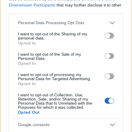
Downstream Participants
that may further disclose it to other
mennyire fognak az emberek elkezdeni koncertre járni" −
third parties.
mondta a Music Hungary Szövetség elnöke.
Please note that this website/app uses one or more Google
Personal Data Processing Opt Outs
services and may gather and store information including but
A konferencia második napján a résztvevők online
not limited to your visit or usage behaviour. You may click to
I want to opt-out of the Sharing of my
personal data.
videóbeszélgetésen hallgatták meg a Music Estonia, az észt
grant or deny consent to Google and its third-party tags to
Opted In
use your data for below specified purposes in below Google
zeneipari szervezet elnöke, Ave Tölpt előadását a tallinni
consent section.
I want to opt-out of the Sale of my
kormányzati mentőcsomagról.
Personal Data.
Opted In
Ezt követően a
Fesztiválok a Covid idején
címmel tartottak
I want to opt-out of processing my
Personal Data for Targeted Advertising.
panelt a Sziget fesztivál főszervezője, Kádár Tamás és a
Opted In
Művészetek Völgye általános igazgatója, Oszkó-Jakab
I want to opt-out of Collection, Use,
Natália közreműködésével. Elsősorban arról esett szó, hogy
Retention, Sale, and/or Sharing of my
Personal Data that Is Unrelated with the
miként lehet stratégiailag tervezni a koronavírus-járvány
Purposes for which it was collected.
Opted Out
utáni időszakra, a kilábalás érdekében miként tudnak a
fesztiválok együttműködni egymással.
Google consents