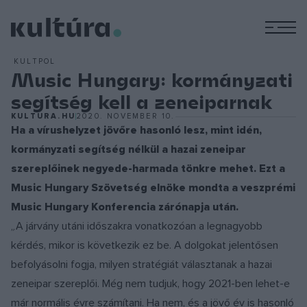
M
KULTPOL
Music Hungary: kormányzati
segítség kell a zeneiparnak
KULTURA.HU
2020. NOVEMBER 10.
Ha a vírushelyzet jövőre hasonló lesz, mint idén,
kormányzati segítség nélkül a hazai zeneipar
szereplőinek negyede-harmada tönkre mehet. Ezt a
Music Hungary Szövetség elnöke mondta a veszprémi
Music Hungary Konferencia zárónapja után.
„
A járvány utáni időszakra vonatkozóan a legnagyobb
kérdés, mikor is következik ez be. A dolgokat jelentősen
befolyásolni fogja, milyen stratégiát választanak a hazai
zeneipar szereplői. Még nem tudjuk, hogy 2021-ben lehet-e
már normális évre számítani. Ha nem, és a jövő év is hasonló