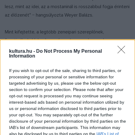
lesz, mint az idei, az a mostaninál is rosszabbul fogja érinteni
az élőzenét" − hangsúlyozta Weyer Balázs.
Mint kifejtette, a legtöbb zeneipari szereplőnek,
fesztiválnak, klubnak, zenésznek, menedzsernek, a
háttérembereknek nincsenek további pénzügyi tartalékai.
kultura.hu -
Do Not Process My Personal
Information
Egyelőre nem látszik körvonalazódni újabb kormányzati
segítség. Jelenleg azt sem tudni, hogy a november 11-től
If you wish to opt-out of the sale, sharing to third parties, or
életbe lépő harmincnapos korlátozás idejére kap-e
processing of your personal or sensitive information for
könnyítéseket, kompenzációt, bértámogatást a szektor.
targeted advertising by us, please use the below opt-out
section to confirm your selection. Please note that after your
Weyer Balázs fontosnak nevezte, miként alakul a kata,
opt-out request is processed you may continue seeing
valamint az esetleges járulékfizetési és áfa-könnyítések
interest-based ads based on personal information utilized by
ügye.
us or personal information disclosed to third parties prior to
your opt-out. You may separately opt-out of the further
disclosure of your personal information by third parties on the
„
Az élőzenei szektor, ha magához is tér jövőre, nehezen
IAB’s list of downstream participants. This information may
belátható, milyen sebességgel lesz képes újraépíteni magát,
also be disclosed by us to third parties on the
IAB’s List of