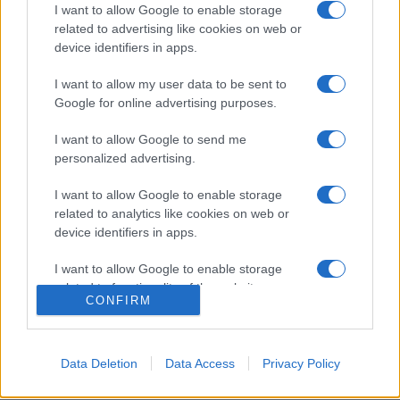
I want to allow Google to enable storage
A harmadik, záró részben interaktív fórumot tartottak
related to advertising like cookies on web or
klubvezetők, menedzserek, promóterek és zenészek
device identifiers in apps.
részvételével. Szó esett a raktárkoncertek, a
I want to allow my user data to be sent to
gázsicsökkentés, klubbezárások témájáról. A
Google for online advertising purposes.
beszélgetésen ott volt Lobenwein Norbert, a Music Hungary
I want to allow Google to send me
Szövetség társelnöke, valamint Muraközy Péter (VOLT
personalized advertising.
Fesztivál, Akvárium Klub).
I want to allow Google to enable storage
related to analytics like cookies on web or
A Music Hungary Konferencia nyitónapjáról
itt számoltunk
device identifiers in apps.
be
.
I want to allow Google to enable storage
related to functionality of the website or app.
CONFIRM
I want to allow Google to enable storage
related to personalization.
KORONAVÍRUS
MUSIC HUNGARY
WEYER BALÁZS
Data Deletion
Data Access
Privacy Policy
I want to allow Google to enable storage
related to security, including authentication