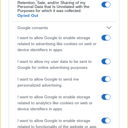
Romaeuropa vagy a Berlini Sophiensale.
Retention, Sale, and/or Sharing of my
Personal Data that Is Unrelated with the
Purposes for which it was collected.
Opted Out
?Egészen újfajta színház születik.? (Rodolfo Di Giammarco,
La Repubblica)
Google consents
I want to allow Google to enable storage
?Ez a fiatal társulat birtokában van annak a csodálatos és
related to advertising like cookies on web or
ritka képességnek, hogy önálló, autonóm színházi nyelvet
device identifiers in apps.
teremtsen, tökéletesen használva az irónia és varázslat
I want to allow my user data to be sent to
eszközét. A két szereplő ki-bejár a fikció legkülönbözőbb
Google for online advertising purposes.
rétegei, szintjei között, egyszerre látható, hús-vér
I want to allow Google to send me
színészek, a fényforrások és díszletelemek mozgatói és
personalized advertising.
testek, formák, sziluettek??
I want to allow Google to enable storage
(Lorenzo Donati, Hystrio)
related to analytics like cookies on web or
device identifiers in apps.
A csapat nem első ízben látogat Budapestre, 2010-ben
3
I want to allow Google to enable storage
(a+b)
című előadásukat a Képek Ideje ? Temps d?Images
related to functionality of the website or app.