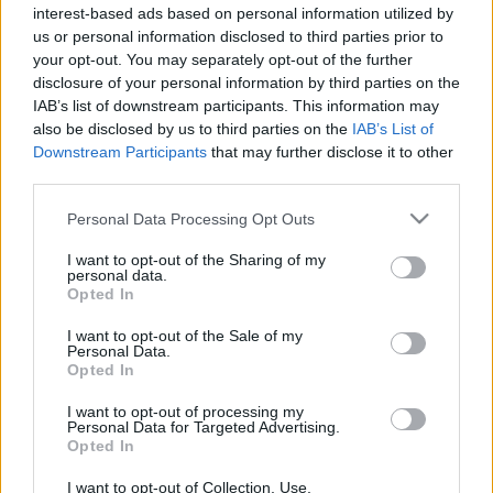
interest-based ads based on personal information utilized by
Az előadásban egy nő vár a visszatérésre. Nem tudja, hogy
us or personal information disclosed to third parties prior to
your opt-out. You may separately opt-out of the further
mikor és hogyan fog ez megtörténni. De tudja, hogy meg
disclosure of your personal information by third parties on the
fog történni, hogy megjósolhatatlan, ellenállhatatlan,
IAB’s list of downstream participants. This information may
romboló lesz. Fel fog borítani mindent, amit ő korábban
also be disclosed by us to third parties on the
IAB’s List of
Downstream Participants
that may further disclose it to other
felépített. Az álom és a félelem a
Madeleine
világának két
third parties.
legfontosabb alkotóeleme? az alkotókkal, a vetítésből,
Please note that this website/app uses one or more Google
Personal Data Processing Opt Outs
trükkökből, visszatükröződésekből álló díszlettel, a köddel, a
services and may gather and store information including but
füsttel és a széllel együtt.
not limited to your visit or usage behaviour. You may click to
I want to opt-out of the Sharing of my
personal data.
grant or deny consent to Google and its third-party tags to
Opted In
use your data for below specified purposes in below Google
Három fiatal művész,
Claudia Sorace
, rendező,
Riccardo
consent section.
I want to opt-out of the Sale of my
Fazi
, dramaturg, és
Massimo Troncanetti
, díszlettervező
Personal Data.
Opted In
2004-ben hozta létre a Muta Imagot, amely ma az olasz
kortárs színház egyik meghatározó társulata. Érzékenyen és
I want to opt-out of processing my
Personal Data for Targeted Advertising.
magával ragadó darabjaikat Európa olyan rangos fesztiváljai
Opted In
és színházai mutatták be, mint a Santarcangelo dei Teatri, a
I want to opt-out of Collection, Use,