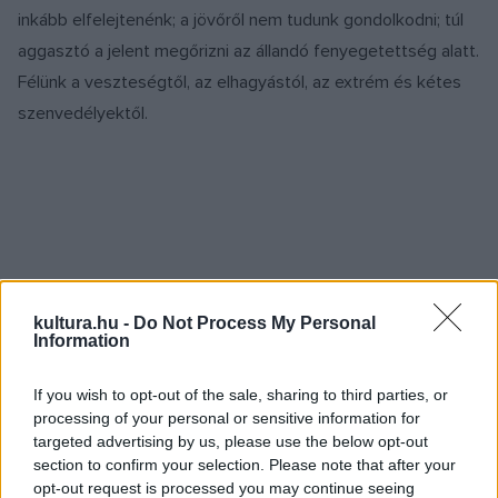
inkább elfelejtenénk; a jövőről nem tudunk gondolkodni; túl
aggasztó a jelent megőrizni az állandó fenyegetettség alatt.
Félünk a veszteségtől, az elhagyástól, az extrém és kétes
szenvedélyektől.
kultura.hu -
Do Not Process My Personal
Information
If you wish to opt-out of the sale, sharing to third parties, or
processing of your personal or sensitive information for
targeted advertising by us, please use the below opt-out
section to confirm your selection. Please note that after your
opt-out request is processed you may continue seeing