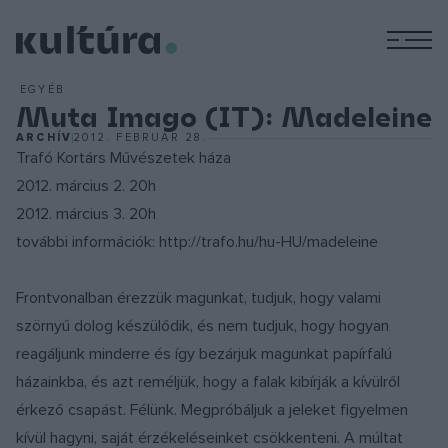
M
EGYÉB
Muta Imago (IT): Madeleine
ARCHÍV
2012. FEBRUÁR 28.
Trafó Kortárs Művészetek háza
2012. március 2. 20h
2012. március 3. 20h
további információk: http://trafo.hu/hu-HU/madeleine
Frontvonalban érezzük magunkat, tudjuk, hogy valami
szörnyű dolog készülődik, és nem tudjuk, hogy hogyan
reagáljunk minderre és így bezárjuk magunkat papírfalú
házainkba, és azt reméljük, hogy a falak kibírják a kívülről
érkező csapást. Félünk. Megpróbáljuk a jeleket figyelmen
kívül hagyni, saját érzékeléseinket csökkenteni. A múltat