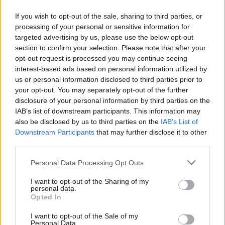
Bagatell
című regényéből készült felolvasószínházi előadás
If you wish to opt-out of the sale, sharing to third parties, or
és a szerzővel folytatott beszélgetés áll.
processing of your personal or sensitive information for
targeted advertising by us, please use the below opt-out
Barnás Ferenccel készült interjúnk
itt
section to confirm your selection. Please note that after your
olvasható.
opt-out request is processed you may continue seeing
interest-based ads based on personal information utilized by
us or personal information disclosed to third parties prior to
A képzőművészetben a
Zarándoklat
időszaki kiállítás fiatal
your opt-out. You may separately opt-out of the further
alkotóinak művei, valamint a Képzőművészeti Egyetem
disclosure of your personal information by third parties on the
hallgatóinak performansza állnak. A spiritualitás területén
IAB’s list of downstream participants. This information may
also be disclosed by us to third parties on the
IAB’s List of
bencés szerzetesek vezetnek beszélgetéseket,
Downstream Participants
that may further disclose it to other
imádságokat és gondolkodnak arról, hogy mit jelent
third parties.
zarándokúton lenni. A házigazda ezúttal Bősze Ádám
Please note that this website/app uses one or more Google
Personal Data Processing Opt Outs
zenetörténész, aki maga is nyolc évig ferences
services and may gather and store information including but
szerzetesként élt, és erre a három napra ellátogat a bencés
not limited to your visit or usage behaviour. You may click to
I want to opt-out of the Sharing of my
personal data.
grant or deny consent to Google and its third-party tags to
monostorba.
Opted In
use your data for below specified purposes in below Google
consent section.
I want to opt-out of the Sale of my
Győri Noémi elmondta: „Az elmúlt évek összetett és
Personal Data.