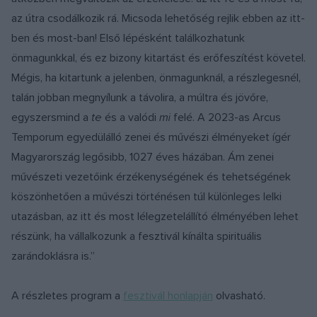
az útra csodálkozik rá. Micsoda lehetőség rejlik ebben az itt-
ben és most-ban! Első lépésként találkozhatunk
önmagunkkal, és ez bizony kitartást és erőfeszítést követel.
Mégis, ha kitartunk a jelenben, önmagunknál, a részlegesnél,
talán jobban megnyílunk a távolira, a múltra és jövőre,
egyszersmind a
te
és a valódi
mi
felé. A 2023-as Arcus
Temporum egyedülálló zenei és művészi élményeket ígér
Magyarország legősibb, 1027 éves házában. Ám zenei
művészeti vezetőink érzékenységének és tehetségének
köszönhetően a művészi történésen túl különleges lelki
utazásban, az itt és most lélegzetelállító élményében lehet
részünk, ha vállalkozunk a fesztivál kínálta spirituális
zarándoklásra is.”
A részletes program a
fesztivál honlapján
olvasható.