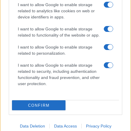
I want to allow Google to enable storage
művészi és emberi élménnyel tele, új gondolatokkal, frissen
related to analytics like cookies on web or
és feltöltődve kapcsolódhatunk majd vissza az »Arcus
device identifiers in apps.
szigetéről«, a mindennapokba.”
I want to allow Google to enable storage
related to functionality of the website or app.
Madaras Gergely pedig így nyilatkozott: „Fantasztikus érzés
I want to allow Google to enable storage
belegondolni, milyen is lesz majd az, amikor Aarvo Pärt
related to personalization.
kórusművei az apátság falai között megszólalnak. A
tematika és a fesztivál ívének, sokszínűségének kialakítása
I want to allow Google to enable storage
related to security, including authentication
mellett fontos szempont volt, hogy újításokkal is készüljünk.
functionality and fraud prevention, and other
Idén a közönség a korábbi évekhez képest szokatlan
user protection.
elhelyezésben és helyekről hallhat majd egyes darabokat és
hangversenyrészeket.
Az út
című koncerten mindannyian
»vándorolni« fogunk az apátság két helyszíne között, a
CONFIRM
Merengés
pedig egy olyan hajnali zenei elmélkedés lesz,
amelynek során a Bazilikában közösen pillanthatjuk majd
Data Deletion
Data Access
Privacy Policy
meg az első reggeli napsugarakat. A művészeti események