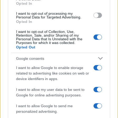
Opted In
sokszor zavaros történései közepette úgy éreztük, nagy
I want to opt-out of processing my
szükség van egy olyan sziget kialakítására, ahol még – ha
Personal Data for Targeted Advertising.
csak rövid időre is, de – valóban kiléphetünk a mindennapok
Opted In
kiszámíthatatlan és néha szorító eseményeiből. Az idei
I want to opt-out of Collection, Use,
Retention, Sale, and/or Sharing of my
Arcus Temporum fesztivál mottóját, szerzőit, műsorát úgy
Personal Data that Is Unrelated with the
Purposes for which it was collected.
alakítottuk ki, és a résztvevő művészeket is úgy
Opted Out
választottuk, hogy egy ilyen szigetet teremthessünk. Arvo
Pärt szokatlanul áttetsző, mégis kivételesen elmélyült
Google consents
zenéiben már önmagában is izgalmas több napon át
I want to allow Google to enable storage
elmerülni. Ezt csak tetézik Haydn művei, amelyek hol
related to advertising like cookies on web or
device identifiers in apps.
hasonlóan törékenyek, hol pedig éppen humorosságukkal
vagy játékos szerkezetükkel, lendületükkel ragadják
I want to allow my user data to be sent to
magukkal a hallgatót. Ezen a különleges hangulatú,
Google for online advertising purposes.
augusztus végi három napon azt reméljük, a közönség és
I want to allow Google to send me
maguk a művészek is, mindannyian együtt éljük majd meg a
personalized advertising.
zarándoklat belső folyamatát, és a három nap végén sok új