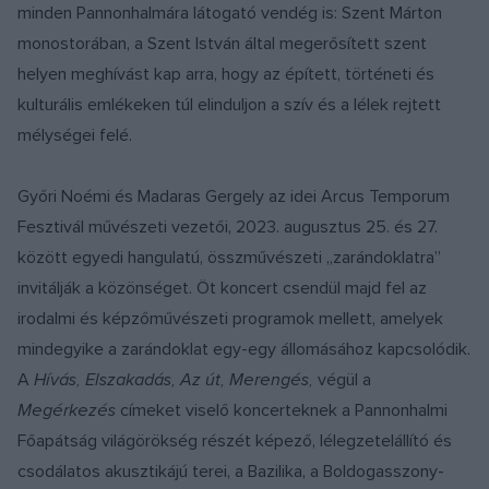
minden Pannonhalmára látogató vendég is: Szent Márton
monostorában, a Szent István által megerősített szent
helyen meghívást kap arra, hogy az épített, történeti és
kulturális emlékeken túl elinduljon a szív és a lélek rejtett
mélységei felé.
Győri Noémi és Madaras Gergely az idei Arcus Temporum
Fesztivál művészeti vezetői, 2023. augusztus 25. és 27.
között egyedi hangulatú, összművészeti „zarándoklatra”
invitálják a közönséget. Öt koncert csendül majd fel az
irodalmi és képzőművészeti programok mellett, amelyek
mindegyike a zarándoklat egy-egy állomásához kapcsolódik.
A
Hívás, Elszakadás, Az út, Merengés,
végül a
Megérkezés
címeket viselő koncerteknek a Pannonhalmi
Főapátság világörökség részét képező, lélegzetelállító és
csodálatos akusztikájú terei, a Bazilika, a Boldogasszony-