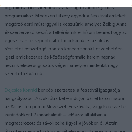
organikusan illeszkednek az apátság további izgalmas
programjaihoz. Mindezen túl egy egyedi, a fesztivál emlékét
megőrző apró műtárggyal is készülünk, amelyet Zeibig Anna
ékszertervező készít a felkérésünkre. Bízom benne, hogy az
egész éves összpontosított munkának és a sok kis
részletet összefogó, pontos koncepciónak köszönhetően
igazi, emlékezetes és közösségformáló három napnak
nézünk elébe augusztus végén, amelyre mindenkit nagy
szeretettel várunk.”
Dejcsics Konrád
bencés szerzetes, a fesztivál igazgatója
hangsúlyozta: „Az, aki útra kel – induljon bár el három napra
az Arcus Temporum Művészeti Fesztiválra, vagy keresse fel
zarándokként Pannonhalmát –, először általában a
meghatározott és távoli célra figyel: a jövőben él. Aztán
útközben megváltozik az érzékelése: az itt-re és a most-ra,