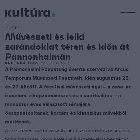
M
EGYÉB
Művészeti és lelki
zarándoklat téren és időn át
Pannonhalmán
KULTURA.HU
2023. JÚNIUS 3.
A Pannonhalmi Főapátság évente szervezi az Arcus
Temporum Művészeti Fesztivált, idén augusztus 25.
és 27. között. A fesztivál művészeti ágai – a zene, az
irodalom, a képzőművészet és a spiritualitás – a
monostor éves választott témájára
összpontosítanak, kortárs és klasszikus művekből
merítenek.
Az ezeréves múltra visszatekintő szerzetesközösség azért
tartja fontosnak, hogy a jelen művészetével párbeszédet