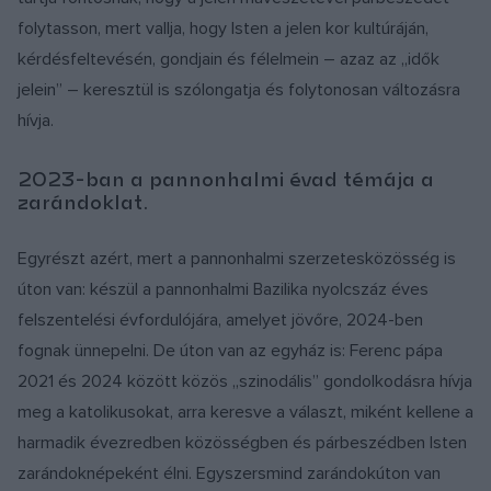
folytasson, mert vallja, hogy Isten a jelen kor kultúráján,
kérdésfeltevésén, gondjain és félelmein – azaz az „idők
jelein” – keresztül is szólongatja és folytonosan változásra
hívja.
2023-ban a pannonhalmi évad témája a
zarándoklat.
Egyrészt azért, mert a pannonhalmi szerzetesközösség is
úton van: készül a pannonhalmi Bazilika nyolcszáz éves
felszentelési évfordulójára, amelyet jövőre, 2024-ben
fognak ünnepelni. De úton van az egyház is: Ferenc pápa
2021 és 2024 között közös „szinodális” gondolkodásra hívja
meg a katolikusokat, arra keresve a választ, miként kellene a
harmadik évezredben közösségben és párbeszédben Isten
zarándoknépeként élni. Egyszersmind zarándokúton van