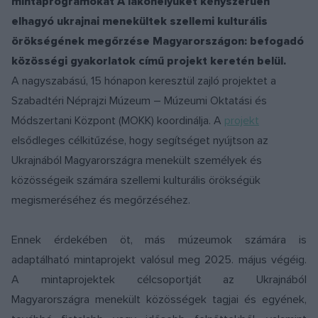
mintaprogramokat A lakóhelyüket kényszerűen
elhagyó ukrajnai menekültek szellemi kulturális
örökségének megőrzése Magyarországon: befogadó
közösségi gyakorlatok című projekt keretén belül.
A nagyszabású, 15 hónapon keresztül zajló projektet a
Szabadtéri Néprajzi Múzeum – Múzeumi Oktatási és
Módszertani Központ (MOKK) koordinálja. A
projekt
elsődleges célkitűzése, hogy segítséget nyújtson az
Ukrajnából Magyarországra menekült személyek és
közösségeik számára szellemi kulturális örökségük
megismeréséhez és megőrzéséhez.
Ennek érdekében öt, más múzeumok számára is
adaptálható mintaprojekt valósul meg 2025. május végéig.
A mintaprojektek célcsoportját az Ukrajnából
Magyarországra menekült közösségek tagjai és egyének,