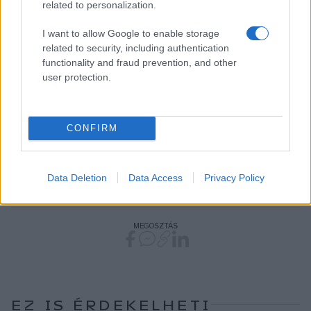
related to personalization.
MOKK
NÉPHAGYOMÁNY
ÓBUDAI MÚZEUM
SÓSTÓI MÚZEUMFALU
I want to allow Google to enable storage
SZABOLCS-SZATMÁR-BEREG VÁRMEGYE
related to security, including authentication
functionality and fraud prevention, and other
SZÉKESFEHÉRVÁRI EGYHÁZMEGYEI MÚZEUM
user protection.
SZELLEMI KULTURÁLIS ÖRÖKSÉG
CONFIRM
SZELLEMI KULTURÁLIS ÖRÖKSÉG IGAZGATÓSÁGA
SZENTENDREI SKANZEN
SZENTENDREI SZABADTÉRI NÉPRAJZI MÚZEUM
Data Deletion
Data Access
Privacy Policy
UKRAJNA
UKRÁN
MEGOSZTÁS
EZ IS ÉRDEKELHETI