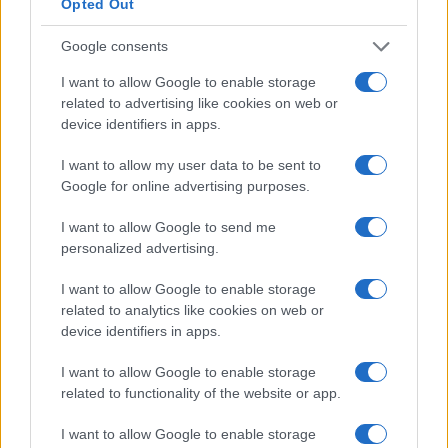
kiterjeszthetők lesznek más menekültcsoportokra, illetve
Opted Out
olyan kisebbségekre, szubkultúrákra is, amelyek
Google consents
identitástudatának erősítése segíthet kulturális gyökereik
I want to allow Google to enable storage
megőrzésében, továbbadásában. Az adaptálást rövidfilmek
related to advertising like cookies on web or
és a projekt eredményeit összegző online kiadvány segíti. A
device identifiers in apps.
projekt 2025. december elején nemzetközi konferenciával
I want to allow my user data to be sent to
zárul.
Google for online advertising purposes.
Részletes információ a mintaprojektekről
a MOKK honlapján
I want to allow Google to send me
personalized advertising.
érhető el
.
I want to allow Google to enable storage
related to analytics like cookies on web or
device identifiers in apps.
I want to allow Google to enable storage
HAGYOMÁNY
HAGYOMÁNYŐRZÉS
HERMAN OTTÓ MÚZEUM
HÍREK
related to functionality of the website or app.
KULTPOL
MAGYAR CIRKUSZMŰVÉSZETI MÚZEUM
MENEKÜLTEK
I want to allow Google to enable storage