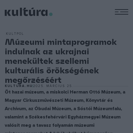
M
KULTPOL
Múzeumi mintaprogramok
indulnak az ukrajnai
menekültek szellemi
kulturális örökségének
megőrzéséért
KULTURA.HU
2025. MÁRCIUS 25.
Öt hazai múzeum, a miskolci Herman Ottó Múzeum, a
Magyar Cirkuszművészeti Múzeum, Könyvtár és
Archívum, az Óbudai Múzeum, a Sóstói Múzeumfalu,
valamint a Székesfehérvári Egyházmegyei Múzeum
valósít meg a tavasz folyamán múzeumi