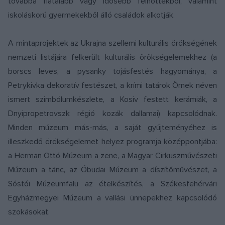
továbbá fiatalabb vagy idősebb felnőttekből, valamint
iskoláskorú gyermekekből álló családok alkotják.
A mintaprojektek az Ukrajna szellemi kulturális örökségének
nemzeti listájára felkerült kulturális örökségelemekhez (a
borscs leves, a pysanky tojásfestés hagyománya, a
Petrykivka dekoratív festészet, a krími tatárok Örnek néven
ismert szimbólumkészlete, a Kosiv festett kerámiák, a
Dnyipropetrovszk régió kozák dallamai) kapcsolódnak.
Minden múzeum más-más, a saját gyűjteményéhez is
illeszkedő örökségelemet helyez programja középpontjába:
a Herman Ottó Múzeum a zene, a Magyar Cirkuszművészeti
Múzeum a tánc, az Óbudai Múzeum a díszítőművészet, a
Sóstói Múzeumfalu az ételkészítés, a Székesfehérvári
Egyházmegyei Múzeum a vallási ünnepekhez kapcsolódó
szokásokat.