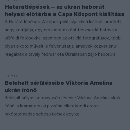
EGYÉB
Határátlépések – az ukrán háborút
helyezi előtérbe a Capa Központ kiállítása
A Határátlépések. A képek politikája című kiállítás amellett,
hogy körüljárja, egy országot miként tesznek láthatóvá a
külföldi fotósokkal szemben az ott élő fotográfusok, több
olyan alkotó műveit is felvonultatja, amelyek közvetlenül
reagálnak a tavaly február óta Ukrajnában zajló háborúra.
EGYÉB
Belehalt sérüléseibe Viktoria Amelina
ukrán írónő
Belehalt súlyos koponyasérüléseibe Viktoria Amelina ukrán
írónő, a kramatorszki pizzéria elleni keddi orosz
rakétatámadás sebesültjeinek egyike.