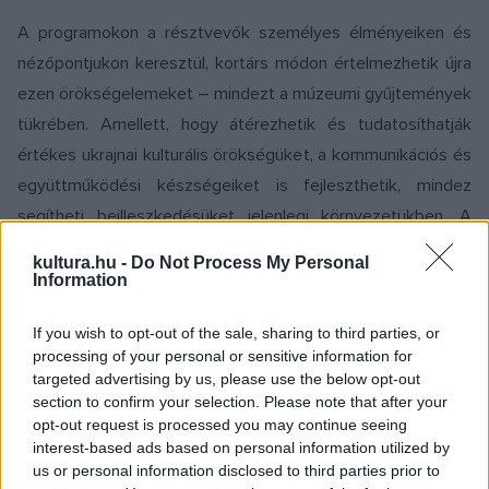
A programokon a résztvevők személyes élményeiken és
nézőpontjukon keresztül, kortárs módon értelmezhetik újra
ezen örökségelemeket – mindezt a múzeumi gyűjtemények
tükrében. Amellett, hogy átérezhetik és tudatosíthatják
értékes ukrajnai kulturális örökségüket, a kommunikációs és
együttműködési készségeiket is fejleszthetik, mindez
segítheti beilleszkedésüket jelenlegi környezetükben. A
közösségi események az identitás megtartását és a
kultura.hu -
Do Not Process My Personal
kulturális közösségépítést is támogatják.
Information
If you wish to opt-out of the sale, sharing to third parties, or
A mintaprojekteket olyan partnerekkel együttműködésben
processing of your personal or sensitive information for
valósítják meg a múzeumok, mint például a Katolikus
targeted advertising by us, please use the below opt-out
Karitász, a miskolci Háromkő Egyesület és Vihula Mihajlo, az
section to confirm your selection. Please note that after your
opt-out request is processed you may continue seeing
Ukrajnából származó, de 2005 óta Magyarországon élő, Pro
interest-based ads based on personal information utilized by
Cultura Minoritatum Hungariae díjjal elismert gitárművész és
us or personal information disclosed to third parties prior to