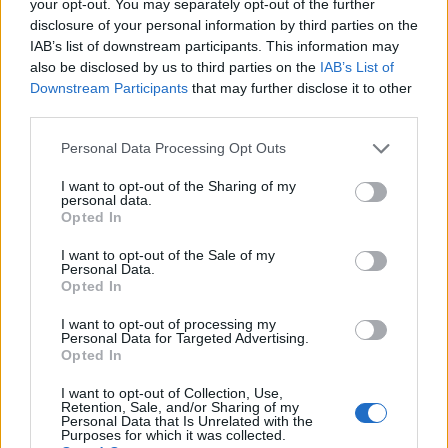
zenetanár, Szabolcs-Szatmár-Bereg Vármegye Területi
your opt-out. You may separately opt-out of the further
disclosure of your personal information by third parties on the
Ukrán Nemzetiségi Önkormányzata vagy a Beregszászi
IAB’s list of downstream participants. This information may
Városi Ukrán Népszínház. A MOKK munkáját a Szabadtéri
also be disclosed by us to third parties on the
IAB’s List of
Néprajzi Múzeum Szellemi Kulturális Örökség Igazgatósága
Downstream Participants
that may further disclose it to other
third parties.
szakmai tanácsokkal és szakértéssel segíti.
Please note that this website/app uses one or more Google
Personal Data Processing Opt Outs
services and may gather and store information including but
A projektet koordináló MOKK folyamatos módszertani
not limited to your visit or usage behaviour. You may click to
I want to opt-out of the Sharing of my
támogatást nyújt a mintaprojekteket megvalósító öt hazai
personal data.
grant or deny consent to Google and its third-party tags to
Opted In
múzeum számára ahhoz, hogy múzeumi eszközökkel
use your data for below specified purposes in below Google
consent section.
segítsék az ukrajnai menekülteket identitásuk
I want to opt-out of the Sale of my
Personal Data.
megőrzésében, kultúrájuk továbbéltetésében. A
Opted In
koncepciótervek kidolgozásának elősegítésére a MOKK
I want to opt-out of processing my
háromnapos szakmai workshopot szervezett Szentendrén
Personal Data for Targeted Advertising.
Opted In
2024 novemberében. A mintaprojektek megvalósulását
követően, júniusban egy értékelő műhelymunkára is sor
I want to opt-out of Collection, Use,
Retention, Sale, and/or Sharing of my
kerül a tapasztalatok megosztása céljából. A mintaprojektek
Personal Data that Is Unrelated with the
Purposes for which it was collected.