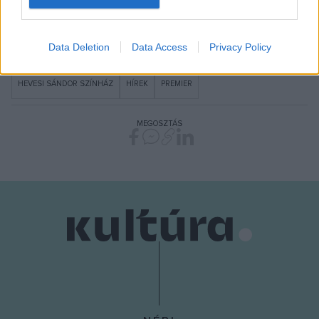
I want to allow Google to enable storage
related to security, including authentication
Data Deletion
Data Access
Privacy Policy
functionality and fraud prevention, and other
user protection.
HEVESI SÁNDOR SZÍNHÁZ
HÍREK
PREMIER
MEGOSZTÁS