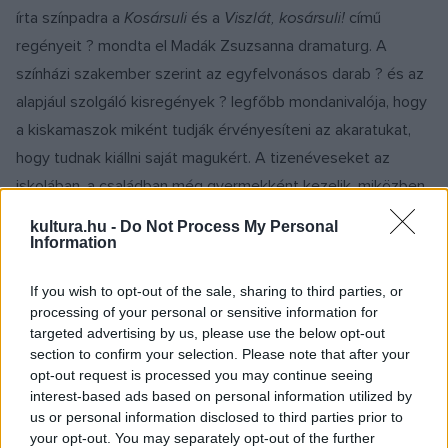
írta színpadra a
Kosársuli
és a
Viszlát, kosársuli!
című
regényeit ? mondta el Madák Zsuzsanna dramaturg. A
színházi szakember szerint az egyfelvonásos darab ? és az
alapjául szolgáló kisregények ? legfőbb mondanivalója, hogy
a kiskamaszok miként tudják érvényesíteni az akaratukat,
hogy tudnak kiállni saját magukért. A tizenéveseket az
iskolában, a családban még gyermekként kezelik, miközben
ők már egészen másként látják a világot, mint a szüleik, a
kultura.hu -
Do Not Process My Personal
tanáraik vagy akár a kortársaik ? mutatott rá Madák
Information
Zsuzsanna.
If you wish to opt-out of the sale, sharing to third parties, or
processing of your personal or sensitive information for
A történet valós helyszínen, az egykori nagykapornaki
targeted advertising by us, please use the below opt-out
kosársuliban játszódik. Az ?egy félidős játékban? a
section to confirm your selection. Please note that after your
opt-out request is processed you may continue seeing
tizenhárom-tizennégy éves gyermekek mindennapjai,
interest-based ads based on personal information utilized by
problémái kerülnek fókuszba ? ismertette Naszlady Éva, a
us or personal information disclosed to third parties prior to
darab rendezője.
your opt-out. You may separately opt-out of the further