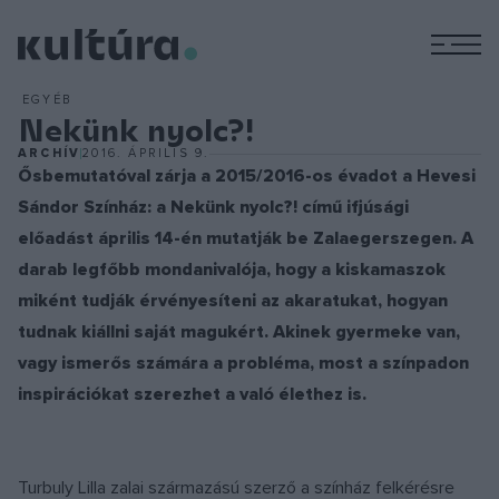
M
EGYÉB
Nekünk nyolc?!
ARCHÍV
2016. ÁPRILIS 9.
Ősbemutatóval zárja a 2015/2016-os évadot a Hevesi
Sándor Színház: a Nekünk nyolc?! című ifjúsági
előadást április 14-én mutatják be Zalaegerszegen. A
darab legfőbb mondanivalója, hogy a kiskamaszok
miként tudják érvényesíteni az akaratukat, hogyan
tudnak kiállni saját magukért. Akinek gyermeke van,
vagy ismerős számára a probléma, most a színpadon
inspirációkat szerezhet a való élethez is.
Turbuly Lilla zalai származású szerző a színház felkérésre