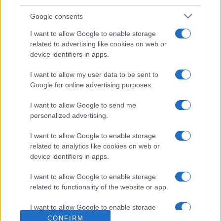
Beszélt arról is, hogy arra törekedtek, hogy a ?lelki
Google consents
árnyalatokat? a színészek sokszínűen, ugyanakkor
I want to allow Google to enable storage
szórakoztatóan vagy éppen fájdalmasan tudják a közönség
related to advertising like cookies on web or
elé tárni. Arra törekednek, hogy minél hitelesebben
device identifiers in apps.
mutatassák be a nézőknek, hogy a felnőttek milyen traumát
I want to allow my user data to be sent to
tudnak okozni a gyermekeknek azáltal, hogy figyelmetlenek
Google for online advertising purposes.
velük, nem veszik komolyan a problémáikat. A főbb
szerepeket Kováts Dóra, Barsi Márton, Magyar Cecília,
I want to allow Google to send me
personalized advertising.
Czegő Teréz, Wellmann György és Bellus Attila játssza.
I want to allow Google to enable storage
related to analytics like cookies on web or
device identifiers in apps.
I want to allow Google to enable storage
related to functionality of the website or app.
Forrás: MTI
I want to allow Google to enable storage
Fotó: a színház Facebook-oldala
related to personalization.
CONFIRM