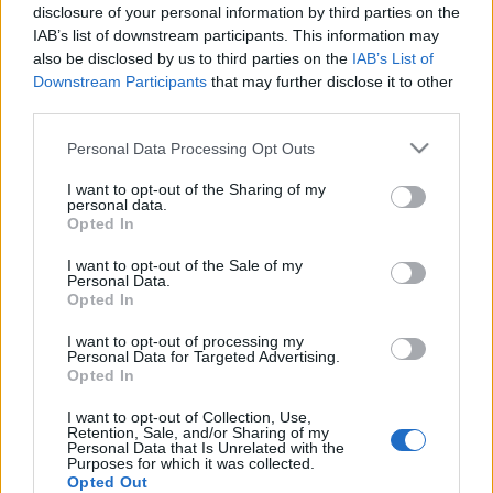
disclosure of your personal information by third parties on the
IAB’s list of downstream participants. This information may
also be disclosed by us to third parties on the
IAB’s List of
Downstream Participants
that may further disclose it to other
third parties.
Please note that this website/app uses one or more Google
Personal Data Processing Opt Outs
services and may gather and store information including but
Érdekes fordulatnak nevezte, hogy a legendás kosársuliban
not limited to your visit or usage behaviour. You may click to
I want to opt-out of the Sharing of my
ezúttal a lánycsapat szállt harcba a bajnoki címért, de a kupa
personal data.
grant or deny consent to Google and its third-party tags to
Opted In
elnyerése mellett egyéb konfliktusok is adódnak. Az egyik
use your data for below specified purposes in below Google
consent section.
legfontosabb kérdés, hogy milyen megoldások
I want to opt-out of the Sale of my
Personal Data.
születhetnek, ha ? a felnőttvilágban főnökként,
Opted In
gyermekvilágban tanárként ? zsarnoki, rossz természetű
I want to opt-out of processing my
ember gyakorolja a hatalmat? Milyen lehetőségei vannak a
Personal Data for Targeted Advertising.
Opted In
mai gyerekeknek, mit tehetnek, amit még felnőttek is jónak
I want to opt-out of Collection, Use,
gondolnak ? vetette fel Naszlady Éva.
Retention, Sale, and/or Sharing of my
Personal Data that Is Unrelated with the
Purposes for which it was collected.
Opted Out