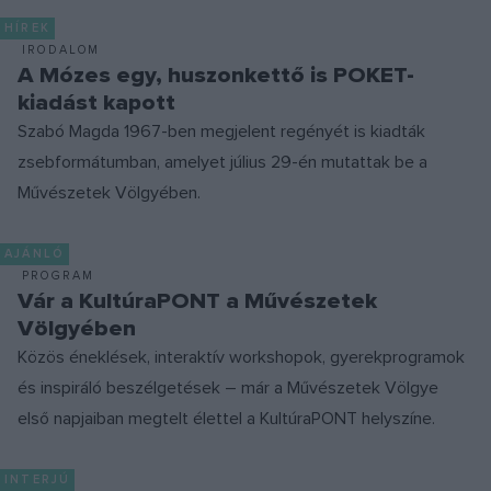
HÍREK
IRODALOM
A Mózes egy, huszonkettő is POKET-
kiadást kapott
Szabó Magda 1967-ben megjelent regényét is kiadták
zsebformátumban, amelyet július 29-én mutattak be a
Művészetek Völgyében.
AJÁNLÓ
PROGRAM
Vár a KultúraPONT a Művészetek
Völgyében
Közös éneklések, interaktív workshopok, gyerekprogramok
és inspiráló beszélgetések – már a Művészetek Völgye
első napjaiban megtelt élettel a KultúraPONT helyszíne.
INTERJÚ