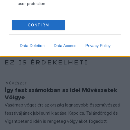
MŰEMLÉK
MŰVÉSZETEK VÖLGYE
NÉPI ÉPÍTÉSZET
NÉPI KULTÚRA
user protection.
PROGRAM
TALIÁNDÖRÖGD
CONFIRM
MEGOSZTÁS
Data Deletion
Data Access
Privacy Policy
EZ IS ÉRDEKELHETI
MŰVÉSZET
Így fest számokban az idei Művészetek
Völgye
Vasárnap véget ért az ország legnagyobb összművészeti
fesztiváljának jubileumi kiadása. Kapolcs, Taliándörögd és
Vigántpetend idén is rengeteg völgylakót fogadott.