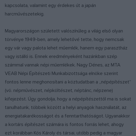
kapcsolata, valamint egy érdekes út a japán
harcművészetekig.
Magyarországon született valószínűleg a világ első olyan
törvénye 1949-ben, amely lehetővé tette, hogy nemcsak
egy vár vagy palota lehet műemlék, hanem egy parasztház
vagy istálló is. Ennek eredményeként hazánkban szép
számmal vannak népi műemlékek. Nagy Dénes, az MTA
VEAB Népi Építészeti Munkabizottsága elnöke szerint
fontos lenne meghonosítani a köztudatban a „népépítészet”
(vö. népművészet, népköltészet, néptánc, népzene)
kifejezést. Úgy gondolja, hogy a népépítészettől ma is sokat
tanulhatunk, többek között a helyi anyagok használatát, az
energiatakarékosságot és a fenntarthatóságot. Ugyanakkor
a kortárs építészet számára is fontos forrás lehet, ahogy
ezt korábban Kós Károly és társai, utóbb pedig a magyar