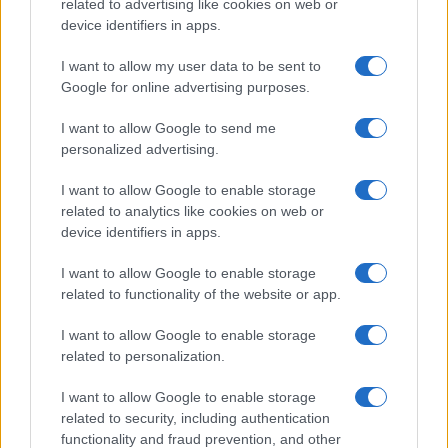
related to advertising like cookies on web or
device identifiers in apps.
I want to allow my user data to be sent to
Időpont: július 27., szombat – július 28.,
Google for online advertising purposes.
vasárnap. Helyszín: A TÉKA program (Táj –
I want to allow Google to send me
Építészet – Közösség, illetve Tradicionális
personalized advertising.
Építészeti és Kézműves Alkotótáborok)
I want to allow Google to enable storage
keretében felújított műemlék istálló és
related to analytics like cookies on web or
pajta, Taliándörögd, Inkler-ház, Kossuth u.
device identifiers in apps.
5.
I want to allow Google to enable storage
related to functionality of the website or app.
I want to allow Google to enable storage
related to personalization.
I want to allow Google to enable storage
MAGYAR MŰVÉSZETI AKADÉMIA
MAGYAR TUDOMÁNYOS AKADÉMIA
related to security, including authentication
functionality and fraud prevention, and other