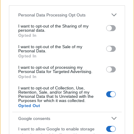
third parties.
és kerekasztal-beszélgetés lesz.
Please note that this website/app uses one or more Google
Personal Data Processing Opt Outs
services and may gather and store information including but
Július 28-án, vasárnap 10 órától kendóbemutató lesz egy
not limited to your visit or usage behaviour. You may click to
I want to opt-out of the Sharing of my
korábbi világbajnok részvételével. Egy érdekes út a magyar
personal data.
grant or deny consent to Google and its third-party tags to
Opted In
népi műemlékektől a japán harcművészetig. Vezeti: Király
use your data for below specified purposes in below Google
consent section.
Norbert építőmérnök, a győri Hild Építőipari Technikum
I want to opt-out of the Sale of my
Personal Data.
oktatója (a TÉKA program egyik vezetője), korábbi
Opted In
kendóvilágbajnok és ötdanos mester, aki a győri
I want to opt-out of processing my
Personal Data for Targeted Advertising.
kendócsapat vezetője. A japán kendó mára a világkultúra
Opted In
része, és egy kifinomult küzdősport. Magyarországi
I want to opt-out of Collection, Use,
képviselői, a győri kendócsapat tagjai a páston forgatják a
Retention, Sale, and/or Sharing of my
Personal Data that Is Unrelated with the
bambuszkardot, és bemutatják harcművészetüket. Ezután
A
Purposes for which it was collected.
fakardtól a faépítészetig
címmel lesz beszélgetés a
Opted Out
sportolókkal és vezetőjükkel, amelyet Nagy Dénes, az MTA
Google consents
VEAB NEM elnöke vezet.
I want to allow Google to enable storage