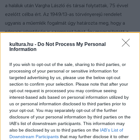
a haláluk után Vargha László és társai folytattak, 75 évvel
ezelőtt célba ért. Az 1949/13-as törvényerejű rendelet
ugyanis a műemlék fogalmát úgy határozta meg, hogy a
néprajzi jelentőség is szempont lehet. Így megszületett a
népi műemlék fogalma hivatalosan is. Az UNESCO, illetve az
kultura.hu -
Do Not Process My Personal
1964-es Velencei Charta csak 15 évvel később tett hasonló
Information
ajánlásokat.
If you wish to opt-out of the sale, sharing to third parties, or
processing of your personal or sensitive information for
A népi műemlék témájához kötődik egy 50 éves évforduló
targeted advertising by us, please use the below opt-out
is. Bár 1971-től az ilyen épületek tulajdonosai támogatást
section to confirm your selection. Please note that after your
opt-out request is processed you may continue seeing
kaptak ezek fenntartására, de sok esetben erre nem tudtak
interest-based ads based on personal information utilized by
vállalkozni. Ezért 1974-ben program született a
us or personal information disclosed to third parties prior to
veszélyeztetett épületek állami megvásárlására, szakszerű
your opt-out. You may separately opt-out of the further
disclosure of your personal information by third parties on the
felújítására és sok esetben tájházzá alakítására. 15 órakor a
IAB’s list of downstream participants. This information may
rendezvénynek helyt adó Inkler-ház történetét mutatják be.
also be disclosed by us to third parties on the
IAB’s List of
Ezután
Nép(i)építészet és fenntarthatóság
címmel előadás
Downstream Participants
that may further disclose it to other