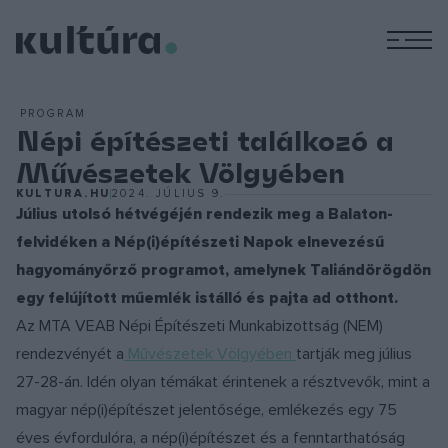
M
PROGRAM
Népi építészeti találkozó a
Művészetek Völgyében
KULTURA.HU
2024. JÚLIUS 9.
Július utolsó hétvégéjén rendezik meg a Balaton-
felvidéken a Nép(i)építészeti Napok elnevezésű
hagyományőrző programot, amelynek Taliándörögdön
egy felújított műemlék istálló és pajta ad otthont.
Az MTA VEAB Népi Építészeti Munkabizottság (NEM)
rendezvényét a
Művészetek Völgyében
tartják meg július
27-28-án. Idén olyan témákat érintenek a résztvevők, mint a
magyar nép(i)építészet jelentősége, emlékezés egy 75
éves évfordulóra, a nép(i)építészet és a fenntarthatóság