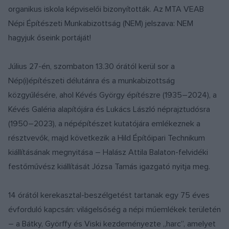
organikus iskola képviselői bizonyították. Az MTA VEAB
Népi Építészeti Munkabizottság (NEM) jelszava: NEM
hagyjuk őseink portáját!
Július 27-én, szombaton 13.30 órától kerül sor a
Nép(i)építészeti délutánra és a munkabizottság
közgyűlésére, ahol Kévés György építészre (1935–2024), a
Kévés Galéria alapítójára és Lukács László néprajztudósra
(1950–2023), a népépítészet kutatójára emlékeznek a
résztvevők, majd következik a Hild Építőipari Technikum
kiállításának megnyitása – Halász Attila Balaton-felvidéki
festőművész kiállítását Józsa Tamás igazgató nyitja meg.
14 órától kerekasztal-beszélgetést tartanak egy 75 éves
évforduló kapcsán: világelsőség a népi műemlékek területén
– a Bátky, Györffy és Viski kezdeményezte „harc”, amelyet