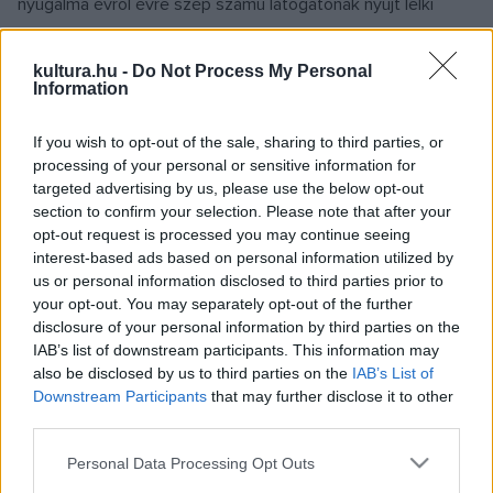
nyugalma évről évre szép számú látogatónak nyújt lelki
feltöltődést.
kultura.hu -
Do Not Process My Personal
Information
Az idei nyílt nap is különös kulturális csemegéket kínál a
If you wish to opt-out of the sale, sharing to third parties, or
vendégeknek:
Túri Virág Réka
táncművész és a Parvati
processing of your personal or sensitive information for
odisszi indiai klasszikus tánccsoport a
Tíz avatár
című
targeted advertising by us, please use the below opt-out
section to confirm your selection. Please note that after your
darabot mutatja be, az Ausztriából érkező
Gabriele Fall
opt-out request is processed you may continue seeing
Gandharvika
gitárművész-énekes pedig vaisnava spirituális
interest-based ads based on personal information utilized by
zenei feldolgozásokat szólaltat meg.
us or personal information disclosed to third parties prior to
your opt-out. You may separately opt-out of the further
disclosure of your personal information by third parties on the
Az esemény csúcspontja a védikus tűzáldozat lesz: a több
IAB’s list of downstream participants. This information may
ezer éves hagyománynak megfelelően a hindu templom
also be disclosed by us to third parties on the
IAB’s List of
Downstream Participants
that may further disclose it to other
kertjében épített kőoltárban egy szerzetes lobbantja fel a
third parties.
lángokat, melybe mindenki dobhat néhány szemet a faluban
Please note that this website/app uses one or more Google
Personal Data Processing Opt Outs
termelt búzából, miközben a hívők az ősi mantrákat éneklik.
services and may gather and store information including but