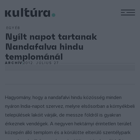
M
EGYÉB
Nyílt napot tartanak
Nandafalva hindu
templománál
ARCHÍV
2012. JÚLIUS 27.
Hagyomány, hogy a nandafalvi hindu közösség minden
nyáron India-napot szervez, melyre elsősorban a környékbeli
települések lakóit várják, de messze földről is gyakran
érkeznek vendégek. A negyven hektárnyi érintetlen terület
közepén álló templom és a körülötte elterülő szentélypark