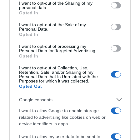
not limited to your visit or usage behaviour. You may click to
I want to opt-out of the Sharing of my
personal data.
A rendezvény célja az is, hogy bemutassa, mit nyújthat az
grant or deny consent to Google and its third-party tags to
Opted In
use your data for below specified purposes in below Google
több ezer éves indiai kultúra a ma emberének. Az
consent section.
I want to opt-out of the Sale of my
érdeklődők előadást hallhatnak a reformtáplálkozás
Personal Data.
Opted In
történetéről, lesz reflexológiai bemutató, kiderül
természetes alapanyagokból, miként készíthetők akár
I want to opt-out of processing my
Personal Data for Targeted Advertising.
otthon is biokozmetikumok, a gyerekek kipróbálhatják a
Opted In
hennafestést és a vendégek az indiai bazárhangulatba is
I want to opt-out of Collection, Use,
belekóstolhatnak.
Retention, Sale, and/or Sharing of my
Personal Data that Is Unrelated with the
Purposes for which it was collected.
Opted Out
Nandafalva 1979-ben alakult. Kezdetben a ma
jógakolostorként működő épületben gyakorolta lelki életét a
Google consents
hindu vallást követő közösség; a tanya egyik szobáját
I want to allow Google to enable storage
rendezték be kápolnának. A rendszerváltást követően újabb
related to advertising like cookies on web or
családok költöztek az alföldi tanyavilágba, 2000-ben pedig
device identifiers in apps.
megépült a hagyományos hindu és magyar elemeket
I want to allow my user data to be sent to