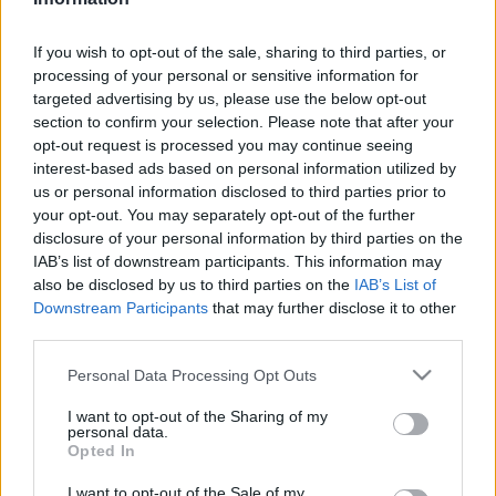
legszebb épületeit, majd az Óbudai Társaskört, valamint a
If you wish to opt-out of the sale, sharing to third parties, or
Magyar Vendéglátóipari és Kereskedelmi Múzeumot.
processing of your personal or sensitive information for
targeted advertising by us, please use the below opt-out
section to confirm your selection. Please note that after your
opt-out request is processed you may continue seeing
A művészeti séta a Vasarely Múzeumtól indulva a Kassák
interest-based ads based on personal information utilized by
Múzeumba, a Főtérre, majd a Budapesti Történeti Múzeum
us or personal information disclosed to third parties prior to
Varga Imre Gyűjteményébe vezet, majd a Kórház utcában, a
your opt-out. You may separately opt-out of the further
disclosure of your personal information by third parties on the
Gruber Béla festőművész munkáiból létrehozott szabadtéri
IAB’s list of downstream participants. This information may
kiállításnál ér véget. A túrák részvételi díja 3500 forint.
also be disclosed by us to third parties on the
IAB’s List of
Downstream Participants
that may further disclose it to other
third parties.
Gyulai Istvánné
, az óbudai Platán Könyvtár igazgatója a
fesztiválra telepített könyvszigetről számolt be. Mint
Please note that this website/app uses one or more Google
Personal Data Processing Opt Outs
services and may gather and store information including but
elmondta, a nagyméretű, szabadtéri könyvszekrényből bárki
not limited to your visit or usage behaviour. You may click to
I want to opt-out of the Sharing of my
szabadon kiveheti a neki tetsző kötetet, az üzemeltetők
personal data.
grant or deny consent to Google and its third-party tags to
Opted In
csak arra kérik, hogy olvasás után tegye oda vissza.
use your data for below specified purposes in below Google
consent section.
I want to opt-out of the Sale of my