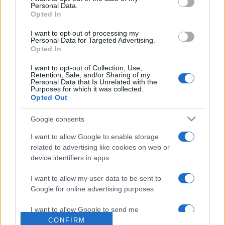
Personal Data.
A könyvtár hétfőre 300 könyvvel töltötte fel a Szigeten
Opted In
található könyvszekrényt, részben magyar, részben idegen
I want to opt-out of processing my
nyelvű ? angol, német, olasz, spanyol, francia, lengyel ?
Personal Data for Targeted Advertising.
Opted In
munkákkal. A kikölcsönözhető alkotások zöme kurrens
szépirodalom, de megtalálhatók klasszikus magyar szerzők
I want to opt-out of Collection, Use,
Retention, Sale, and/or Sharing of my
műveinek fordításai is.
Gyulai Istvánné elárulta: úgy
Personal Data that Is Unrelated with the
Purposes for which it was collected.
készülnek, hogy a szekrény állományát naponta száz-száz új
Opted Out
kötettel tölthessék fel.
Google consents
I want to allow Google to enable storage
related to advertising like cookies on web or
device identifiers in apps.
PROGRAM
I want to allow my user data to be sent to
MEGOSZTÁS
Google for online advertising purposes.
I want to allow Google to send me
personalized advertising.
CONFIRM