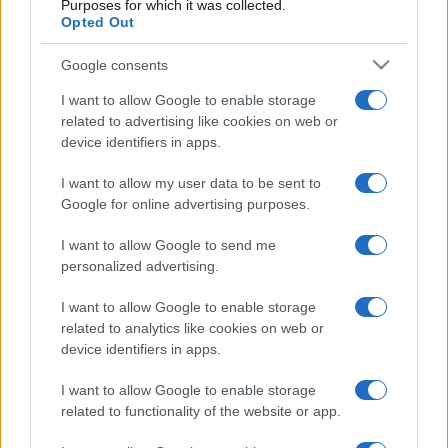
Purposes for which it was collected.
Opted Out
Alma együttes koncertje mellett lesz dobshow, este pedig
Nagy Feró
és a Beatrice koncertjét tartják meg.
Google consents
Az Óbudai Társaskörben július 13-án Donizetti
Don
I want to allow Google to enable storage
Pasquale
című vígoperáját mutatják be. A Muzsika a kertben
related to advertising like cookies on web or
című sorozatban
Szalóki Ági, Juhász Gábor
és
Lamm
device identifiers in apps.
Dávid
gitárosok kíséretével lép fel. A Pataj Jazz Kvintett, a
I want to allow my user data to be sent to
Kék Duna koncert-szalonzenekar és
Snétberger Ferenc
Google for online advertising purposes.
gitárestje is szerepel a programban. Szabadtéri koncertet
I want to allow Google to send me
ad a Liszt Ferenc Kamarazenekar,
Kokas Katalin
és
personalized advertising.
Kelemen Barnabás
hegedűművész lesz a szólista,
klarinéton pedig
Varga Gábor
játszik.
I want to allow Google to enable storage
related to analytics like cookies on web or
A Színház a kertben sorozatban a Kiscelli Múzeumban a
device identifiers in apps.
Gyógyír északi szélre
című előadást láthatják, valamint
Tordai Teri
és
Béres Ilona
Örkény István
I want to allow Google to enable storage
related to functionality of the website or app.
Macskajáték
ának feldolgozását adja elő.
Az Óbudai Múzeumban időszaki kiállításon mutatják be a