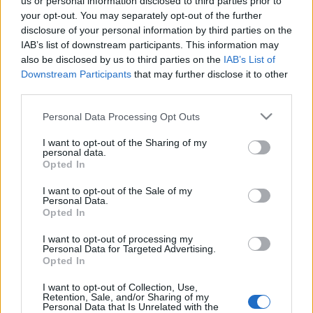
us or personal information disclosed to third parties prior to
your opt-out. You may separately opt-out of the further
A Zichy-kastély udvarán július 7-én a
Cigányprímás
című
disclosure of your personal information by third parties on the
operettet mutatják be.
Dés László
és
Udvaros Dorottya
IAB’s list of downstream participants. This information may
közös estjén
Cserhalmi György
színművész lesz a vendég
also be disclosed by us to third parties on the
IAB’s List of
Downstream Participants
that may further disclose it to other
július 14-én. Július 28-án a Karinthy Színház előadásban a
third parties.
Bermuda-háromszög botrány
című vígjáték kerül színre. A
Please note that this website/app uses one or more Google
kastélyban a tavaly elhunyt Garas Dezső színművészről is
Personal Data Processing Opt Outs
services and may gather and store information including but
megemlékeznek öt emlékezetes filmjének vetítésével.
not limited to your visit or usage behaviour. You may click to
I want to opt-out of the Sharing of my
personal data.
Kokas Ignác Kossuth-díjas festőművész emlékkiállítása
grant or deny consent to Google and its third-party tags to
Opted In
use your data for below specified purposes in below Google
június 22-től egy hónapig tekinthető meg az Óbudai
consent section.
I want to opt-out of the Sale of my
Kulturális Központban. A Symbol Art Galériában
Kabar
Personal Data.
Vivien
festőművész kiállítása mellett Mira Halmosi Mária
Opted In
festőművész és Keleti Éva fotóművész kiállítása lesz
I want to opt-out of processing my
Personal Data for Targeted Advertising.
látható.
Opted In
Szeptember 1-jén a Hékás-Békás című egész napos családi
I want to opt-out of Collection, Use,
programon hagyományőrző kézműves műhelyekkel és
Retention, Sale, and/or Sharing of my
Personal Data that Is Unrelated with the
népmesékkel várják az érdeklődőket a Csobánka téren. Az