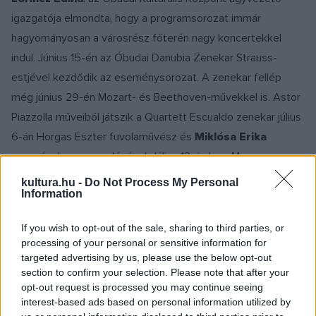
igazgatója elmondta, hogy a programsorozat immár
hagyományosan a városrész főterén nagy koncertekkel
indul. Június 15-én az Óbudai Danubia Zenekar Strauss-
estjével kezdődik az eseménysorozat. A zenekar fellép
még június 29-én Mozart- és Beethoven-művekkel is. Astor
Piazzolla műveiből játszik a Quartett Escualdo zenekar július
6-án Horgas Eszter fuvolaművész és
Miklósa Erika
operaénekes szereplésével. Július 13-án lesz
Horgas
Eszter
önálló koncertje
Szeretni bolondulásig
címmel. A
kultura.hu -
Do Not Process My Personal
Information
Benkó Dixieland Band július 20-án lép fel. Chaplin, a világhírű
filmszínész dalait a Budapest Ragtime Band adja elő.
If you wish to opt-out of the sale, sharing to third parties, or
Június 23-án a hagyományőrzésé lesz a főszerep, kórusok
processing of your personal or sensitive information for
és gyerekcsoportok lépnek fel, vasárnap pedig
Kovács
targeted advertising by us, please use the below opt-out
section to confirm your selection. Please note that after your
Kati
és a Beatles-dalokat játszó Beathoven együttes lesz
opt-out request is processed you may continue seeing
hallható, majd
Demjén Ferenc
szórakoztatja a közönséget.
interest-based ads based on personal information utilized by
A Főtér programjai ingyenesek.