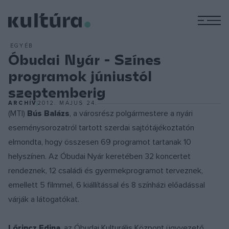
M
EGYÉB
Óbudai Nyár - Színes
programok júniustól
szeptemberig
ARCHÍV
2012. MÁJUS 24.
(MTI)
Bús Balázs
, a városrész polgármestere a nyári
eseménysorozatról tartott szerdai sajtótájékoztatón
elmondta, hogy összesen 69 programot tartanak 10
helyszínen. Az Óbudai Nyár keretében 32 koncertet
rendeznek, 12 családi és gyermekprogramot terveznek,
emellett 5 filmmel, 6 kiállítással és 8 színházi előadással
várják a látogatókat.
Lőrincz Edina
, az Óbudai Kulturális Központ ügyvezető