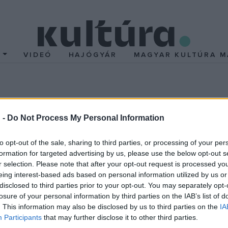
T
VIDEÓ
HAJÓGYÁR
MAGYAR KULTÚRA M
idei díjazottjai
 -
Do Not Process My Personal Information
szágos múzeumszakmai központ tervezőit díjazta idén a Mú
ár vezetője kapta az idei MúzeumCafé Díjat. A múzeumszakmai lap 
to opt-out of the sale, sharing to third parties, or processing of your per
formation for targeted advertising by us, please use the below opt-out s
ási és Restaurálási Központ (OMRRK) tervezői, Vasáros Zsolt és
r selection. Please note that after your opt-out request is processed y
 végzett magas színvonalú szakmai munkájáért, Vasáros Zsoltna
eing interest-based ads based on personal information utilized by us or
rintézmény épületének tervezéséért ítélte oda a díjat a lap.
disclosed to third parties prior to your opt-out. You may separately opt-
losure of your personal information by third parties on the IAB’s list of
. This information may also be disclosed by us to third parties on the
IA
pesti Történeti Múzeum tagintézményeként működő Kiscelli Múz
Participants
that may further disclose it to other third parties.