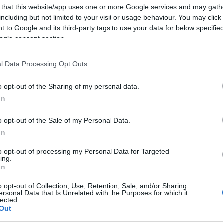
atszerűen összefonódó kiállítási, kutatási és gyűjteményezési p
 that this website/app uses one or more Google services and may gath
a, az intézmény történetére, a kortárs művészet és társadalom j
including but not limited to your visit or usage behaviour. You may click 
 to Google and its third-party tags to use your data for below specifi
ogle consent section.
sai egy olyan épületkomplexum tervezéséért és kivitelezéséért 
 igazodási pont lehet a műtárgyraktározás megoldása kérdésében.
l Data Processing Opt Outs
teres, korszerű épülete már az elmúlt évben elkészült, jelenle
melyet idén már a múzeumi szakemberek is birtokba vehetnek.
o opt-out of the Sharing of my personal data.
In
o opt-out of the Sale of my Personal Data.
In
to opt-out of processing my Personal Data for Targeted
ing.
In
o opt-out of Collection, Use, Retention, Sale, and/or Sharing
ersonal Data that Is Unrelated with the Purposes for which it
lected.
Out