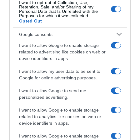
december 27-én hívja a képernyők elé a
I want to opt-out of Collection, Use,
Retention, Sale, and/or Sharing of my
nézőket.
Personal Data that Is Unrelated with the
Purposes for which it was collected.
Opted Out
A legendásnak is mondható
Az időnk rövid története
című
Google consents
előadást mutatják be, ráadásul angol felirattal, hogy még
több emberhez eljuthasson az előadás. Gimesi Dóra elárulta
I want to allow Google to enable storage
egy korábbi interjúban, hogy személyes indíttatásból kezdte
related to advertising like cookies on web or
device identifiers in apps.
el megírni a darabot, mikor elveszítette a nagymamáját,
akihez nagyon kötődött.
I want to allow my user data to be sent to
Google for online advertising purposes.
Az előadásban megjelenő idős emberek és az ő történeteik
I want to allow Google to send me
mind végtelenül emberiek, megkapóak és humorosak. Az
personalized advertising.
időnk rövid története bábjait Hoffer Károly tervezte, a
I want to allow Google to enable storage
figurákat Andrusko Marcella, Pallai Mara, Teszárek Csaba és
related to analytics like cookies on web or
Szolár Tibor keltik életre. A megkapó történetek mellett
device identifiers in apps.
zenés betétek is színesítik a produkciót, ahogy az író
I want to allow Google to enable storage