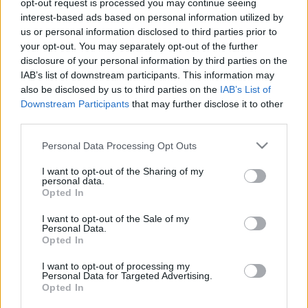
opt-out request is processed you may continue seeing
interest-based ads based on personal information utilized by
us or personal information disclosed to third parties prior to
your opt-out. You may separately opt-out of the further
disclosure of your personal information by third parties on the
IAB’s list of downstream participants. This information may
also be disclosed by us to third parties on the
IAB’s List of
Downstream Participants
that may further disclose it to other
third parties.
Please note that this website/app uses one or more Google
Tóth Krisztina, az Álomzug társulás vezetője elmondta, hogy
Personal Data Processing Opt Outs
services and may gather and store information including but
„természetesen ez nem pótolja teljes mértékben az élő
not limited to your visit or usage behaviour. You may click to
I want to opt-out of the Sharing of my
personal data.
játék varázsát, viszont a közeli felvételek lehetőséget
grant or deny consent to Google and its third-party tags to
Opted In
use your data for below specified purposes in below Google
adnak arra, hogy olyan részleteket is megmutassunk,
consent section.
I want to opt-out of the Sale of my
láttassunk, amiket színházi körülmények között esetleg nem
Personal Data.
Opted In
láthatnának a nézők.”
I want to opt-out of processing my
Personal Data for Targeted Advertising.
A Manna Matiné a felnőtteknek szóló
Opted In
bábelőadással karácsony után,