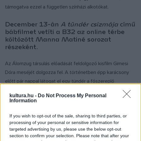
támogatva ezzel a független színházi alkotókat.
December 13-án
A tündér csizmája
című
bábfilmet vetíti a B32 az online térbe
költözött Manna Matiné sorozat
részeként.
Az Álomzug társulás előadását feldolgozó kisfilm Gimesi
Dóra meséjét dolgozza fel. A történetben épp karácsony
előtt pár nappal látogat el egy tündér a főszereplő
cipészhez, hogy egy hétmérföldes csizmát kérjen tőle. A
kultura.hu -
Do Not Process My Personal
három éves kortól ajánlott bábfilm tömöríti és filmes
Information
eszközökkel színesíti a színpadi előadást, így reméljünk,
hogy a kisebbek is végig tudják nézni a történetet. Kicsit
If you wish to opt-out of the sale, sharing to third parties, or
processing of your personal or sensitive information for
tömörítettünk az eredeti élő játékos előadáshoz képest,
targeted advertising by us, please use the below opt-out
mert úgy gondoltuk ez így ad megfelelő élményt.
section to confirm your selection. Please note that after your