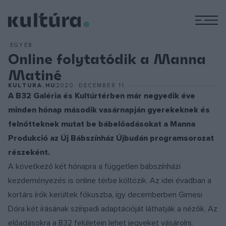
M
EGYÉB
Online folytatódik a Manna
Matiné
KULTURA.HU
2020. DECEMBER 11.
A B32 Galéria és Kultúrtérben már negyedik éve
minden hónap második vasárnapján gyerekeknek és
felnőtteknek mutat be bábelőadásokat a Manna
Produkció az Új Bábszínház Újbudán programsorozat
részeként.
A következő két hónapra a független bábszínházi
kezdeményezés is online térbe költözik. Az idei évadban a
kortárs írók kerültek fókuszba, így decemberben Gimesi
Dóra két írásának színpadi adaptációját láthatják a nézők. Az
előadásokra a B32 felületein lehet jegyeket vásárolni,