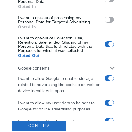
Az idén 50 éves Omega együttesnek 50 kilogrammos
Personal Data.
Opted In
meglepetéstortát sütött
Diószegi László
pékmester. A
tortán a görög ábécé ómega betűje és székely rovásírással
I want to opt-out of processing my
Personal Data for Targeted Advertising.
a zenekar neve volt olvasható.
Opted In
I want to opt-out of Collection, Use,
A szervezők értékelése szerint a fesztivál ?székely
Retention, Sale, and/or Sharing of my
Personal Data that Is Unrelated with the
termék? lett, és az eddigi legsikeresebb Szent György
Purposes for which it was collected.
Opted Out
Napokat zárták a rendezvény 21 éves történetében.
Google consents
I want to allow Google to enable storage
related to advertising like cookies on web or
PROGRAM
device identifiers in apps.
I want to allow my user data to be sent to
MEGOSZTÁS
Google for online advertising purposes.
I want to allow Google to send me
CONFIRM
personalized advertising.