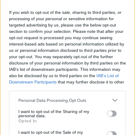
becslése alapján az esti nagyszínpadi koncerteken
pénteken 30 ezer, szombaton 35 ezer, vasárnap pedig,
If you wish to opt-out of the sale, sharing to third parties, or
amikor az Omega lépett fel, 50 ezer ember vett részt.
processing of your personal or sensitive information for
targeted advertising by us, please use the below opt-out
section to confirm your selection. Please note that after your
opt-out request is processed you may continue seeing
Rajtuk kívül még több ezren sétáltak a kézműves- és
interest-based ads based on personal information utilized by
us or personal information disclosed to third parties prior to
kirakodóvásári utcákban, és az idén másodszor megtartott
your opt-out. You may separately opt-out of the further
Kultúrkertben, ahol a népszerű Borudvar bemutatói mellett
disclosure of your personal information by third parties on the
koncerteket is tartottak. A vasárnap zárult Szent György
IAB’s list of downstream participants. This information may
also be disclosed by us to third parties on the
IAB’s List of
Napokon több mint 250 program várta az érdeklődőket.
Downstream Participants
that may further disclose it to other
third parties.
A városünnep honlapján, a
www.szentgyorgynapok.ro
-n
Please note that this website/app uses one or more Google
Personal Data Processing Opt Outs
kilenc nap alatt mintegy 27 ezer egyedi látogató 146 ezret
services and may gather and store information including but
meghaladó kattintással böngészett a programajánlók, a
not limited to your visit or usage behaviour. You may click to
I want to opt-out of the Sharing of my
personal data.
grant or deny consent to Google and its third-party tags to
szöveges- és multimédiás beszámolók között.
Opted In
use your data for below specified purposes in below Google
consent section.
I want to opt-out of the Sale of my