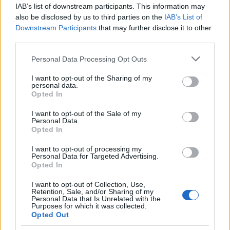
együtt az elsajátított amerikai módszerek ismeretében a
IAB’s list of downstream participants. This information may
két szemeszter alatt egy magyar népzenei album
also be disclosed by us to third parties on the
IAB’s List of
Downstream Participants
that may further disclose it to other
összeállítására, meghangszerelésére és lemezfelvételre
third parties.
alkalmas állapotba hozatalára, továbbá a stúdiókész
Please note that this website/app uses one or more Google
lemezanyag rögzítésére a PKÜ által biztosított stúdióban. A
Personal Data Processing Opt Outs
services and may gather and store information including but
PKÜ az így elkészült hangfelvétel tekintetében korlátlan,
not limited to your visit or usage behaviour. You may click to
I want to opt-out of the Sharing of my
personal data.
kizárólagos, területi és időbeli korlátozás nélküli
grant or deny consent to Google and its third-party tags to
Opted In
use your data for below specified purposes in below Google
felhasználási jogot szerez.
consent section.
I want to opt-out of the Sale of my
Personal Data.
· A Hallgató köteles a tanév leteltével, a hazaérkezést
Opted In
követő 2,5 évben a megszerzett tudás átadására,
I want to opt-out of processing my
Personal Data for Targeted Advertising.
mentorként és zenekarként való részvételre a PKÜ által
Opted In
meghatározott eseményeken.
I want to opt-out of Collection, Use,
Retention, Sale, and/or Sharing of my
Personal Data that Is Unrelated with the
· A tanév végétől 2024. december 31-ig köteles a PKÜ-vel
Purposes for which it was collected.
Opted Out
előre egyezetetett, a PKÜ által megjelölt 10 zenei