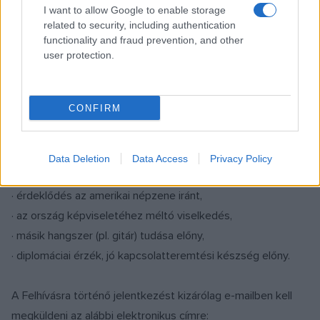
I want to allow Google to enable storage
A PKÜ fenntartja magának a jogot, hogy a fenti időpontokat
related to security, including authentication
azok lejárta előtt, különösen indokolt esetben módosítsa,
functionality and fraud prevention, and other
user protection.
amelyről külön közleményt jelentet meg.
5. A jelentkezés követelményei
CONFIRM
· életrajz és motivációs levél,
· hangszeres tudás ajánlásokkal, linkekkel,
Data Deletion
Data Access
Privacy Policy
· legalább középfokú, tényleges angol nyelvtudás,
· érdeklődés az amerikai népzene iránt,
· az ország képviseletéhez méltó viselkedés,
· másik hangszer (pl. gitár) tudása előny,
· diplomáciai érzék, jó kapcsolatteremtési készség előny.
A Felhívásra történő jelentkezést kizárólag e-mailben kell
megküldeni az alábbi elektronikus címre: