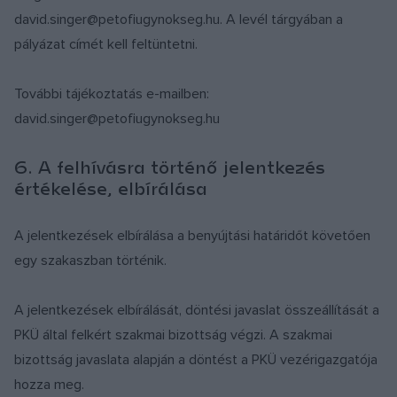
david.singer@petofiugynokseg.hu. A levél tárgyában a
pályázat címét kell feltüntetni.
További tájékoztatás e-mailben:
david.singer@petofiugynokseg.hu
6. A felhívásra történő jelentkezés
értékelése, elbírálása
A jelentkezések elbírálása a benyújtási határidőt követően
egy szakaszban történik.
A jelentkezések elbírálását, döntési javaslat összeállítását a
PKÜ által felkért szakmai bizottság végzi. A szakmai
bizottság javaslata alapján a döntést a PKÜ vezérigazgatója
hozza meg.