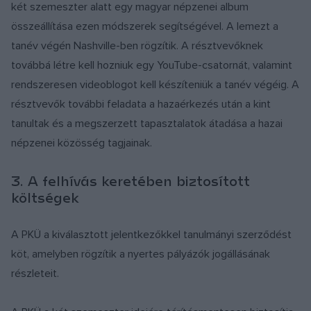
két szemeszter alatt egy magyar népzenei album
összeállítása ezen módszerek segítségével. A lemezt a
tanév végén Nashville-ben rögzítik. A résztvevőknek
továbbá létre kell hozniuk egy YouTube-csatornát, valamint
rendszeresen videoblogot kell készíteniük a tanév végéig. A
résztvevők további feladata a hazaérkezés után a kint
tanultak és a megszerzett tapasztalatok átadása a hazai
népzenei közösség tagjainak.
3. A felhívás keretében biztosított
költségek
A PKÜ a kiválasztott jelentkezőkkel tanulmányi szerződést
köt, amelyben rögzítik a nyertes pályázók jogállásának
részleteit.