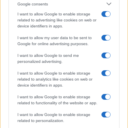
szennyezés is fenyegeti.
Google consents
I want to allow Google to enable storage
„Minden adat azt mutatja, hogy a tengerszint egyre
related to advertising like cookies on web or
gyorsabban emelkedik. A tenger az éghajlat változásaival
device identifiers in apps.
együtt emelkedik és süllyed a barlangban, kimossa a falakat,
I want to allow my user data to be sent to
kimossa a talajt és az információban gazdag anyagokat” –
Google for online advertising purposes.
mondta el Stephanie Touron geológus, a francia
I want to allow Google to send me
műemlékvédelmi kutatólaboratórium őskoribarlang-
personalized advertising.
szakértője.
I want to allow Google to enable storage
A francia kormány komoly lépéseket
related to analytics like cookies on web or
device identifiers in apps.
tett, hogy mindent rögzítsen a 2500
négyzetméter területű barlangról,
I want to allow Google to enable storage
amelynek 80 százaléka már víz alatt
related to functionality of the website or app.
van. A helyszín másolatának elkészítése
már a felfedezése óta téma volt, de
I want to allow Google to enable storage
végül 2016-ban döntött úgy a
related to personalization.
regionális kormányzat, hogy Marseille-