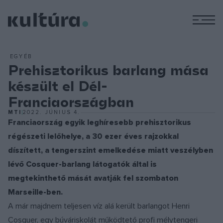
M
EGYÉB
Prehisztorikus barlang mása
készült el Dél-
Franciaországban
MTI
2022. JÚNIUS 4.
Franciaország egyik leghíresebb prehisztorikus
régészeti lelőhelye, a 30 ezer éves rajzokkal
díszített, a tengerszint emelkedése miatt veszélyben
lévő Cosquer-barlang látogatók által is
megtekinthető mását avatják fel szombaton
Marseille-ben.
A már majdnem teljesen víz alá került barlangot Henri
Cosquer, egy búváriskolát működtető profi mélytengeri