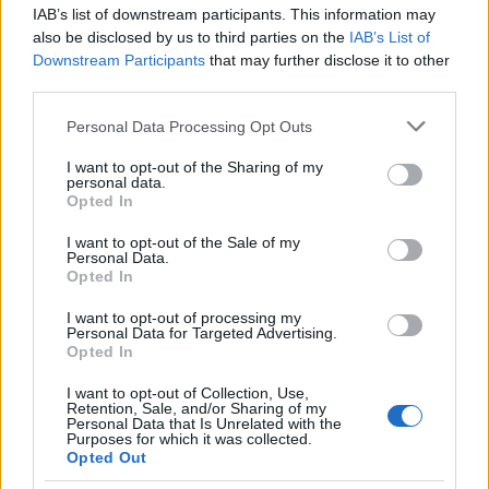
IAB’s list of downstream participants. This information may
also be disclosed by us to third parties on the
IAB’s List of
Downstream Participants
that may further disclose it to other
third parties.
Please note that this website/app uses one or more Google
Personal Data Processing Opt Outs
services and may gather and store information including but
not limited to your visit or usage behaviour. You may click to
I want to opt-out of the Sharing of my
personal data.
grant or deny consent to Google and its third-party tags to
Opted In
use your data for below specified purposes in below Google
A régészek szerint 33 ezertől 18 500
consent section.
I want to opt-out of the Sale of my
évvel ezelőttig használhatták a
Personal Data.
Opted In
barlangot az ősemberek. Nem laktak
ott, és az még nem világos, hogy
I want to opt-out of processing my
Personal Data for Targeted Advertising.
pontosan milyen célt szolgálhatott.
Opted In
I want to opt-out of Collection, Use,
A zömében már tengerszint alatt található barlangot,
Retention, Sale, and/or Sharing of my
Personal Data that Is Unrelated with the
amelyet lezártak a közönség elől, és ma már csak kutatók
Purposes for which it was collected.
tekinthetik meg, a klímaváltozás és a mikroműanyag-
Opted Out