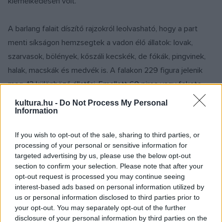
kiemelkedésen volt.
A barlang falait díszítő rajzokról leolvasható, hogy a part
menti síkságon hemzsegtek a vadon élő állatok: lovak,
szarvasok, bölények, kőszáli kecskék, de fókák, pingvinek,
halak, macskák és medvék is. A falakon 229 figura jelenik
meg, 13 különböző állatfaj. Emellett 69 piros vagy fekete
kézlenyomatot, valamint három véletlenül odakerült
kultura.hu -
Do Not Process My Personal
Information
kéznyomot – köztük gyerekét is – felfedeztek a kutatók.
Több száz geometriai jel és nyolc, férfi és női genitáliákat
If you wish to opt-out of the sale, sharing to third parties, or
ábrázoló rajz is volt a falakon.
processing of your personal or sensitive information for
targeted advertising by us, please use the below opt-out
section to confirm your selection. Please note that after your
opt-out request is processed you may continue seeing
interest-based ads based on personal information utilized by
us or personal information disclosed to third parties prior to
your opt-out. You may separately opt-out of the further
disclosure of your personal information by third parties on the