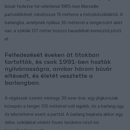
búvár fedezte fel véletlenül 1985-ben Marseille
partvidékénél, mindössze 15 méterre a mészkőszikláktól. A
barlangba, amelynek nyílása 36 méterrel a tengerszint alatt
van, a sziklák 137 méter hosszú hasadékán keresztül jutott
el.
Felfedezését éveken át titokban
tartották, és csak 1991-ben hozták
nyilvánosságra, amikor három búvár
eltévedt, és életét vesztette a
barlangban.
A régészek szerint mintegy 30 ezer éve, egy jégkorszak
közepén a tenger 135 méterrel volt lejjebb, és a barlang úgy
tíz kilométerre esett a parttól. A barlang bejárata akkor egy
délre, sziklákkal védett füves területre néző kis