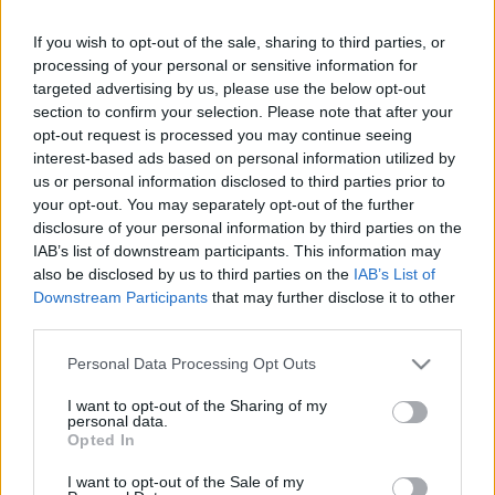
If you wish to opt-out of the sale, sharing to third parties, or
December 6-án a Mikulás is jelen lesz a helyszínen, aki a
processing of your personal or sensitive information for
Mikulásház mesés dolgozószobájában várja mind a négy
targeted advertising by us, please use the below opt-out
section to confirm your selection. Please note that after your
napon manóival és kedvenc krampuszaival a gyerekeket.
opt-out request is processed you may continue seeing
interest-based ads based on personal information utilized by
A négy nap alatt a színháztetemben gyerekkoncertek és
us or personal information disclosed to third parties prior to
your opt-out. You may separately opt-out of the further
interaktív meseszínházi előadások lesznek. Fellép Gryllus
disclosure of your personal information by third parties on the
Vilmos, Szalóki Ági, a Magyar Népmese Színház, az
IAB’s list of downstream participants. This information may
Aranyszamár Bábszínház, a Kolompos együttes, a Veronaki
also be disclosed by us to third parties on the
IAB’s List of
Downstream Participants
that may further disclose it to other
Zenekar, az Aranyalma Páros és az újjá alakult Kifli zenekar.
third parties.
Please note that this website/app uses one or more Google
A gyerekeket a tél birodalmába vezeti be a hétpróbás
Personal Data Processing Opt Outs
services and may gather and store information including but
meseösvény, a Tündérkert Galéria és Közösségi térben
not limited to your visit or usage behaviour. You may click to
I want to opt-out of the Sharing of my
personal data.
pedig bábszínházi produkciók, babás-mamás programok és
grant or deny consent to Google and its third-party tags to
Opted In
use your data for below specified purposes in below Google
mesekuckó várja őket.
consent section.
I want to opt-out of the Sale of my