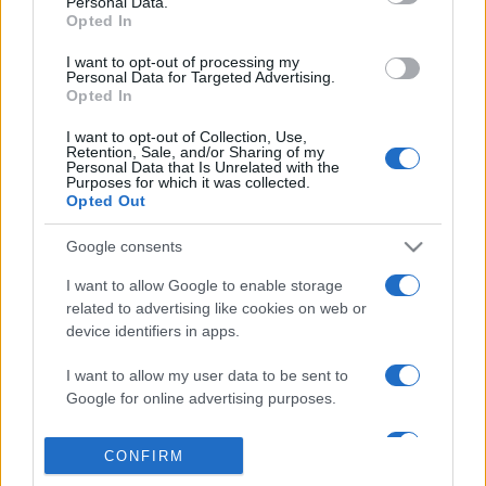
Personal Data.
Opted In
A Tündérkert Galériában december 6-án nyílik meg a
magyar neves meseillusztrátorok téli kiállítása is. A családi
I want to opt-out of processing my
Personal Data for Targeted Advertising.
Meseműhelyben többek között Szabad Boglárka, Bajzáth
Opted In
Mária és Tarján Veronika várja az érdeklődőket, december 7-
I want to opt-out of Collection, Use,
én pedig a HolddalaNap zenekar
Tánc a mindenségge
l című
Retention, Sale, and/or Sharing of my
Personal Data that Is Unrelated with the
lemezbemutató karácsonyi koncertjére kerül sor.
Purposes for which it was collected.
Opted Out
Google consents
I want to allow Google to enable storage
related to advertising like cookies on web or
FESZTIVÁL
GRYLLUS VILMOS
ÓBUDA
PROGRAM
device identifiers in apps.
I want to allow my user data to be sent to
MEGOSZTÁS
Google for online advertising purposes.
I want to allow Google to send me
CONFIRM
personalized advertising.