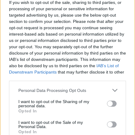
If you wish to opt-out of the sale, sharing to third parties, or
tűnik, jelentős nemzetközi röppályát fut be. Clara Royer a
processing of your personal or sensitive information for
könyvet magyar nagymamájának ajánlja, ő volt az, aki
targeted advertising by us, please use the below opt-out
section to confirm your selection. Please note that after your
gyökereitől rég elszakadva, távolra vetődve az Óhazától,
opt-out request is processed you may continue seeing
Csillagnak szólította unokáját, még akkor is, amikor már rég
interest-based ads based on personal information utilized by
elfelejtett magyarul beszélni. Üldöztetés, menekülés,
us or personal information disclosed to third parties prior to
your opt-out. You may separately opt-out of the further
gyötrelmes történelem, ?sehovatartozás?, családi titkok,
disclosure of your personal information by third parties on the
szenvedélyek határozzák meg a megindító történetet,
IAB’s list of downstream participants. This information may
amely különös, új nyelvhasználatával is kimagaslik a kortárs
also be disclosed by us to third parties on the
IAB’s List of
Downstream Participants
that may further disclose it to other
európai irodalomban.
third parties.
Please note that this website/app uses one or more Google
Personal Data Processing Opt Outs
services and may gather and store information including but
not limited to your visit or usage behaviour. You may click to
I want to opt-out of the Sharing of my
personal data.
Clara Royer (1981, Párizs) francia írónő több évig Budapesten
grant or deny consent to Google and its third-party tags to
Opted In
use your data for below specified purposes in below Google
élt. 2010 óta közép-európai irodalmat és történelmet tanít a
consent section.
I want to opt-out of the Sale of my
Paris-Sorbonne egyetemen. A két világháború közötti
Personal Data.
Opted In
magyar irodalom szakértője. Csillag c. első regénye a Pierre-