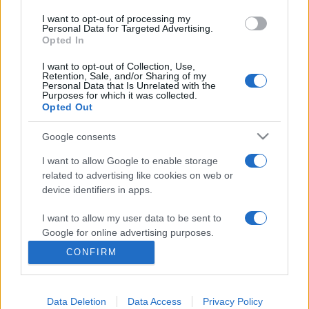
Guillaume de Roux kiadónál jelent meg 2011-ben.
I want to opt-out of processing my
Personal Data for Targeted Advertising.
Opted In
I want to opt-out of Collection, Use,
Retention, Sale, and/or Sharing of my
Personal Data that Is Unrelated with the
Purposes for which it was collected.
Opted Out
Google consents
PROGRAM
I want to allow Google to enable storage
related to advertising like cookies on web or
MEGOSZTÁS
device identifiers in apps.
I want to allow my user data to be sent to
Google for online advertising purposes.
CONFIRM
I want to allow Google to send me
personalized advertising.
Data Deletion
Data Access
Privacy Policy
I want to allow Google to enable storage