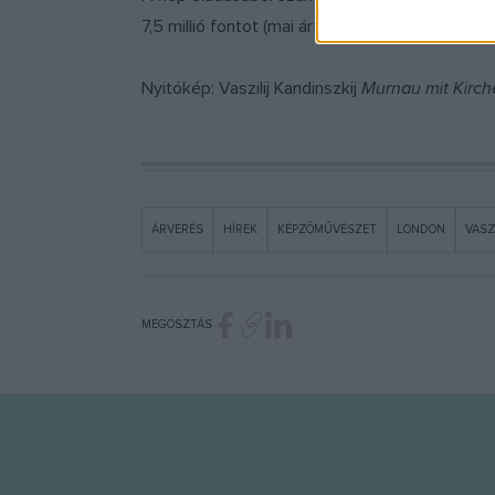
7,5 millió fontot (mai árfolyamon 3,18 milliárd 
Nyitókép: Vaszilij Kandinszkij
Murnau mit Kirch
ÁRVERÉS
HÍREK
KÉPZŐMŰVÉSZET
LONDON
VASZ
MEGOSZTÁS