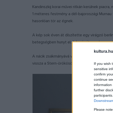
Kandinszkij korai művei ritkán kerülnek piacr
1 méteres festmény a dél-bajoroszági Murnau f
hasonlóan tör az égnek.
A kép sok éven át díszítette egy virágzó berli
betegségben hunyt el, feleségét azonban a n
kultura.hu
A nácik zsákmányává vált festményt mintegy tí
vissza a Stern-örökösöknek.
If you wish 
sensitive in
confirm you
continue se
information 
further disc
participants
Downstream 
Please note