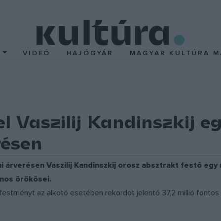
T
VIDEÓ
HAJÓGYÁR
MAGYAR KULTÚRA M
el Vaszilij Kandinszkij
résen
ni árverésen Vaszilij Kandinszkij orosz absztrakt festő 
onos örökösei.
estményt az alkotó esetében rekordot jelentő 37,2 millió fontos (1