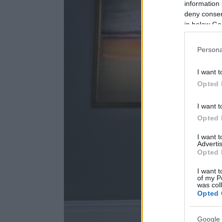
information 
deny consent
in below Go
Persona
I want t
Opted 
I want t
Opted 
I want 
Advertis
Opted 
I want t
of my P
was col
Opted 
Google 