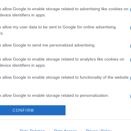
o allow Google to enable storage related to advertising like cookies on
evice identifiers in apps.
o allow my user data to be sent to Google for online advertising
s.
négy méter széles festménye a Sotheby's aukciósház árveréséne
to allow Google to send me personalized advertising.
o allow Google to enable storage related to analytics like cookies on
evice identifiers in apps.
 (7,1 milliárd forint) talált gazdára Edward Munch egy 1906-ban kész
o allow Google to enable storage related to functionality of the website
elől a norvégiai erdők mélyén, és amely ugyancsak restitúció tár
átható.
o allow Google to enable storage related to personalization.
milliárd forintért) kelt el az egyik legdrágább cseh festő, Frantis
o allow Google to enable storage related to security, including
CONFIRM
tak áruba.
cation functionality and fraud prevention, and other user protection.
nagyobb bevételt a Connery Alapítvány kapja. Kupka eddigi legdr