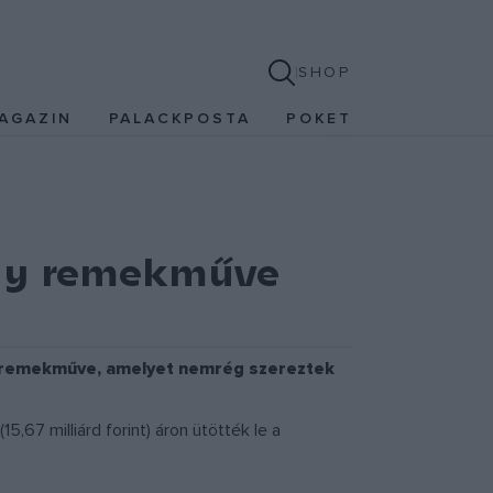
SHOP
AGAZIN
PALACKPOSTA
POKET
 egy remekműve
egy remekműve, amelyet nemrég szereztek
5,67 milliárd forint) áron ütötték le a