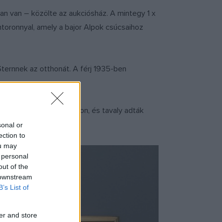
an van – közölte az aukciósház. A mintegy 1 x
toronnyal, amely a bajor Alpok csúcsaihoz
 Sternnek az otthonát. A férj 1935-ben
l 1951 óta lógott a falon, és tavaly adták
sonal or
ection to
ou may
 personal
out of the
 downstream
B’s List of
er and store