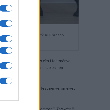
k sajtóbemutatóján. Fotó: AFP/Anadolu
ült,
Tánc a tengerparton
című festménye,
gyát képezte. A négy méter széles kép
ek Kupka
Complexe
című festménye, amelyet
ágább képe, a
Le Jaillissement II
(
Tryskání II
)