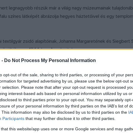
a, mert legnagyobb részük már a világ nagy múzeumainak tulajdonáb
alu színes látképét ábrázolja hegyes háztetőivel és egy templom
ni textilgyár zsidó alapítóinak, Johanna Margaretének és Siegbert
ácik ölték meg 1944-ben Auschwitzban.
 -
Do Not Process My Personal Information
z éve azonosították a hollandiai Eindhoven egyik múzeumában, aho
to opt-out of the sale, sharing to third parties, or processing of your per
formation for targeted advertising by us, please use the below opt-out s
r selection. Please note that after your opt-out request is processed y
eing interest-based ads based on personal information utilized by us or
disclosed to third parties prior to your opt-out. You may separately opt-
losure of your personal information by third parties on the IAB’s list of
. This information may also be disclosed by us to third parties on the
IA
Participants
that may further disclose it to other third parties.
 that this website/app uses one or more Google services and may gath