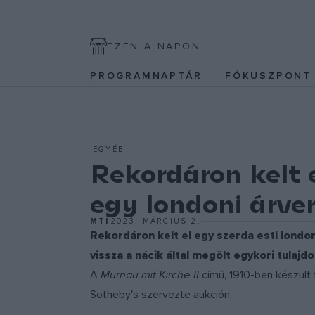
EZEN A NAPON
PROGRAMNAPTÁR
FÓKUSZPON
EGYÉB
Rekordáron kelt 
egy londoni árve
MTI
2023. MÁRCIUS 2.
Rekordáron kelt el egy szerda esti londo
vissza a nácik által megölt egykori tulajd
A
Murnau mit Kirche II
című, 1910-ben készült f
Sotheby's szervezte aukción.