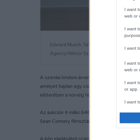
I want t
web or d
I want t
purpose
Edward Munch Tánc a tengerparton című 
I want 
Agency/Wiktor Szymanowicz
I want t
web or d
A szerdai londoni árverésen 16,9 millió fontért
I want t
amelyet hajdan egy csűrben rejtettek a nácik 
or app.
előterében a norvég festő két nagy szerelme l
I want t
Az aukción 4 millió 646 ezer fontért (közel két
I want t
Sean Connery filmsztár hagyatékából bocsátot
authenti
A kép eladásából származó, a vártnál kétszer 