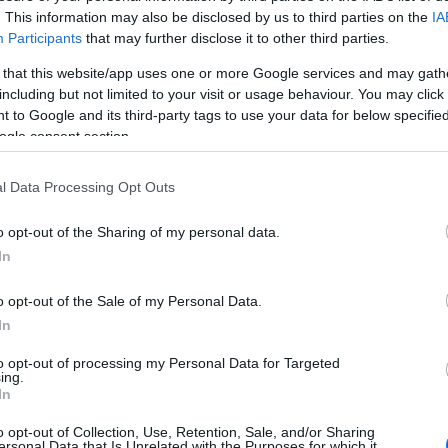
. This information may also be disclosed by us to third parties on the
IA
agi és érzelmi nehézségekkel küzdő kamaszok miért találnak mene
Participants
that may further disclose it to other third parties.
dó intézményben.
 that this website/app uses one or more Google services and may gath
including but not limited to your visit or usage behaviour. You may click 
 to Google and its third-party tags to use your data for below specifi
ogle consent section.
sta kormány Magyarországon. A vonatok ma is közlekednek, ötszá
l Data Processing Opt Outs
.
o opt-out of the Sharing of my personal data.
: Éclipse Film Kft.)
In
o opt-out of the Sale of my Personal Data.
In
to opt-out of processing my Personal Data for Targeted
ing.
In
o opt-out of Collection, Use, Retention, Sale, and/or Sharing
ersonal Data that Is Unrelated with the Purposes for which it