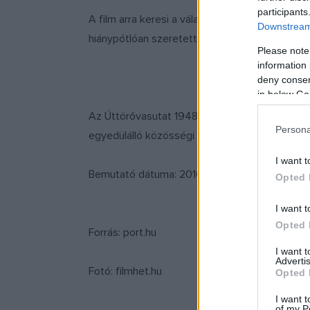
participants
A film arra keresi a választ, hogy a mai any
Downstream 
hiánypótlóan szeretetteljes és biztonságot a
Please note
information 
deny consent
in below Go
Az Úttörővasutat 1948-ban építette a kommuni
Persona
egyedülálló közösségi élménnyel gazdagodnak
I want t
Bemutató dátuma: 2016. március 17. (Forgalmazó
Opted 
I want t
Opted 
Forrás: port.hu
I want 
Advertis
Fotó: filmhet.hu
Opted 
I want t
of my P