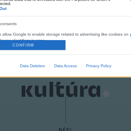
lected.
Out
consents
o allow Google to enable storage related to advertising like cookies on
evice identifiers in apps.
CONFIRM
o allow my user data to be sent to Google for online advertising
s.
Data Deletion
Data Access
Privacy Policy
to allow Google to send me personalized advertising.
o allow Google to enable storage related to analytics like cookies on
evice identifiers in apps.
o allow Google to enable storage related to functionality of the website
o allow Google to enable storage related to personalization.
NÉPI