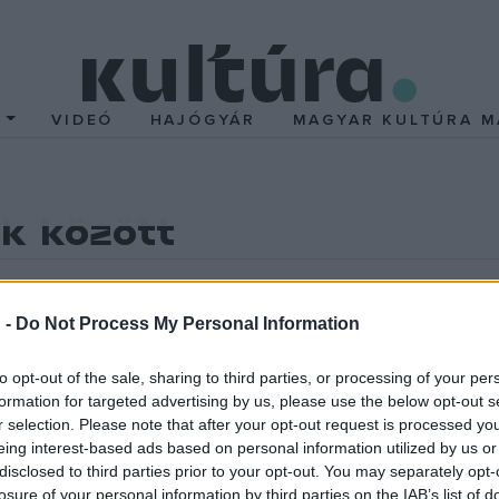
T
VIDEÓ
HAJÓGYÁR
MAGYAR KULTÚRA M
k között
lői olyan kiskamaszok, akik szerint a legjobb dolog a világon a
 -
Do Not Process My Personal Information
, és a tizenegyedik kerületi ikerpár, Viktor és Kármen, mind ne
ágba nyerhetünk bepillantást, ahová amúgy nincs bejárásunk: 10-
to opt-out of the sale, sharing to third parties, or processing of your per
formation for targeted advertising by us, please use the below opt-out s
lő csak a fegyelmezetten menetelő kis felnőttet látja bennük, ak
r selection. Please note that after your opt-out request is processed y
előségteljes munka és a családi gondok, kamaszkori bájos bizton
eing interest-based ads based on personal information utilized by us or
disclosed to third parties prior to your opt-out. You may separately opt-
losure of your personal information by third parties on the IAB’s list of