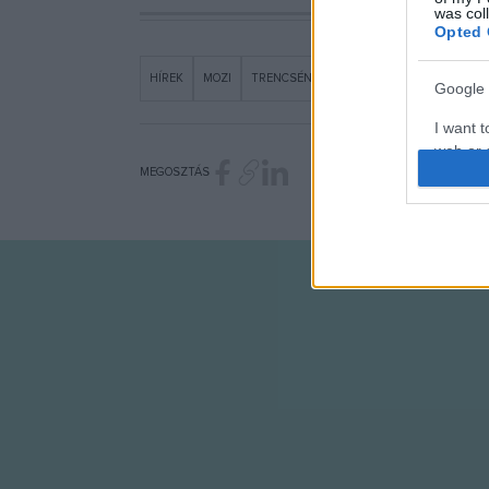
was col
Opted 
HÍREK
MOZI
TRENCSÉNYI KLÁRA
Google 
I want t
web or d
MEGOSZTÁS
I want t
purpose
I want 
I want t
web or d
I want t
or app.
I want t