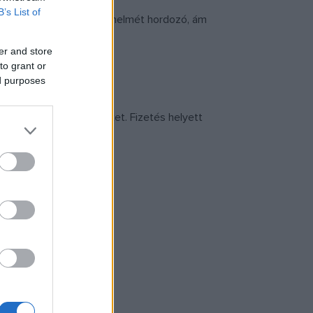
B’s List of
déket ebben a múlt történelmét hordozó, ám
er and store
to grant or
ed purposes
z fiatal üzemelteti őket. Fizetés helyett