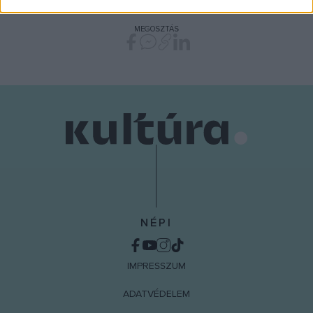
related to security, including authentication
functionality and fraud prevention, and other
MEGOSZTÁS
user protection.
NÉPI
IMPRESSZUM
ADATVÉDELEM