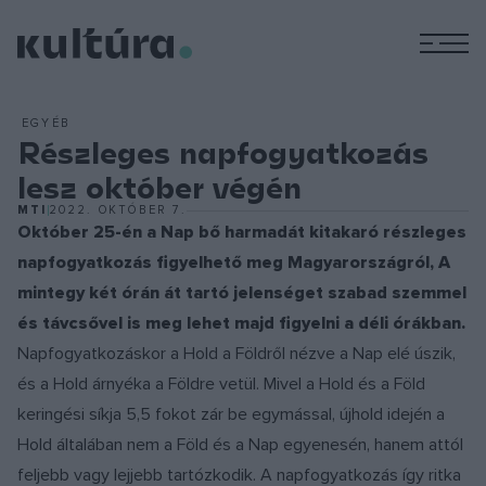
M
EGYÉB
Részleges napfogyatkozás
lesz október végén
MTI
2022. OKTÓBER 7.
Október 25-én a Nap bő harmadát kitakaró részleges
napfogyatkozás figyelhető meg Magyarországról, A
mintegy két órán át tartó jelenséget szabad szemmel
és távcsővel is meg lehet majd figyelni a déli órákban.
Napfogyatkozáskor a Hold a Földről nézve a Nap elé úszik,
és a Hold árnyéka a Földre vetül. Mivel a Hold és a Föld
keringési síkja 5,5 fokot zár be egymással, újhold idején a
Hold általában nem a Föld és a Nap egyenesén, hanem attól
feljebb vagy lejjebb tartózkodik. A napfogyatkozás így ritka