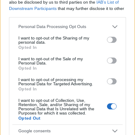
also be disclosed by us to third parties on the
IAB’s List of
Hold sziluettje.
Downstream Participants
that may further disclose it to other
third parties.
Véletlen egybeesés, hogy a Nap és a Hold látszó átmérője
Please note that this website/app uses one or more Google
Personal Data Processing Opt Outs
az égen szinte pontosan ugyanakkora, a Hold ugyanis éppen
services and may gather and store information including but
not limited to your visit or usage behaviour. You may click to
I want to opt-out of the Sharing of my
annyiszor van hozzánk közelebb, ahányszor kisebb a Napnál.
personal data.
grant or deny consent to Google and its third-party tags to
Opted In
use your data for below specified purposes in below Google
A jelenség szabad szemmel is látható
consent section.
I want to opt-out of the Sale of my
lesz, de a csillagászok figyelmeztetnek
Personal Data.
Opted In
arra, hogy a jelenség megfigyelésére
csak szaküzletekben napmegfigyelésre
I want to opt-out of processing my
alkalmazható eszközök használhatók.
Personal Data for Targeted Advertising.
Opted In
A távcsőboltokban kapható napfogyatkozás-néző
I want to opt-out of Collection, Use,
Retention, Sale, and/or Sharing of my
szemüvegek és vizuális napszűrő fóliák tökéletes védelmet
Personal Data that Is Unrelated with the
Purposes for which it was collected.
nyújtanak, csakúgy, mint a hegesztőüvegek DIN 14-es
Opted Out
fokozattól. A legkisebb nagyítású távcsővel is tilos a Napba
Google consents
nézni, mert oly mértékű energia fókuszálódhat a retinánkra,