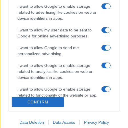
I want to allow Google to enable storage
hogy az akár a másodperc tört része alatt azonnali
related to advertising like cookies on web or
vaksághoz is vezethet. Távcsövekhez napszűrő fólia
device identifiers in apps.
használatát ajánlják.
I want to allow my user data to be sent to
Google for online advertising purposes.
Október 25-én számos csillagvizsgáló nyitja meg a kapuit a
látogatók előtt, így a Svábhegyi Csillagvizsgálóban is
I want to allow Google to send me
personalized advertising.
különleges távcsöves programokkal készülnek a részleges
napfogyatkozás megfigyelésére.
I want to allow Google to enable storage
related to analytics like cookies on web or
device identifiers in apps.
Nyitókép: részleges napfogyatkozás 2015-ben a Bécsi
Szépművészeti Múzeum felett. Fotó: AFP/Joe Klamar
I want to allow Google to enable storage
related to functionality of the website or app.
CONFIRM
I want to allow Google to enable storage
related to personalization.
Data Deletion
Data Access
Privacy Policy
CSILLAGÁSZAT
HÍREK
I want to allow Google to enable storage