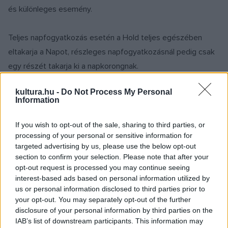
és különleges esemény.
Teljes napfogyatkozás esetén a Hold teljes egészében
eltakarja a Napot, részleges napfogyatkozásnál pedig csak
egy részét takarja ki a napkorongnak.
kultura.hu -
Do Not Process My Personal
A mostani fogyatkozáshoz hasonlót legutóbb 2015-ben
Information
lehetett megfigyelni, akkor 59 százalékát takarta ki a Hold a
Nap területének. A következő nagyobb, Magyarországról 47
If you wish to opt-out of the sale, sharing to third parties, or
processing of your personal or sensitive information for
százalékosan látszó fogyatkozás 2027. augusztus 2-án fog
targeted advertising by us, please use the below opt-out
bekövetkezni.
section to confirm your selection. Please note that after your
opt-out request is processed you may continue seeing
interest-based ads based on personal information utilized by
Az égi jelenség Budapestről nézve 11 óra 18 perckor
us or personal information disclosed to third parties prior to
kezdődik, akkor lép be a Hold a napkorong elé. A
your opt-out. You may separately opt-out of the further
legnagyobb fázist 12 óra 25 perckor éri el, akkor
disclosure of your personal information by third parties on the
IAB’s list of downstream participants. This information may
Budapesten a Nap átmérőjének 44 százalékáig hatol be a