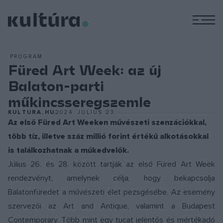
M
PROGRAM
Füred Art Week: az új
Balaton-parti
műkincsseregszemle
KULTURA.HU
2024. JÚLIUS 23.
Az első Füred Art Weeken művészeti szenzációkkal,
több tíz, illetve száz millió forint értékű alkotásokkal
is találkozhatnak a műkedvelők.
Július 26. és 28. között tartják az első Füred Art Week
rendezvényt, amelynek célja, hogy bekapcsolja
Balatonfüredet a művészeti élet pezsgésébe. Az esemény
szervezői az Art and Antique, valamint a Budapest
Contemporary. Több mint egy tucat jelentős és mértékadó