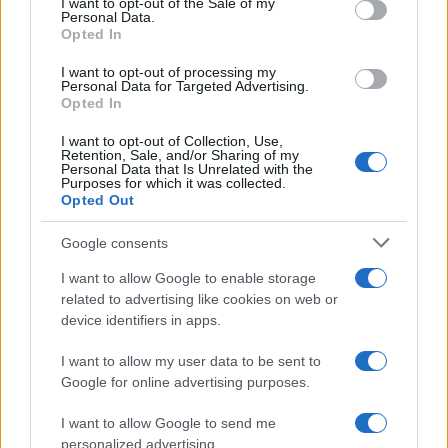
I want to opt-out of the Sale of my
Personal Data.
A Pintér Aukciósház a modernizmus hazai atyja, az egyik
Opted In
legértékesebb magyar festő, Rippl-Rónai József 1910-es
I want to opt-out of processing my
Personal Data for Targeted Advertising.
Fürdőző nők
című aktfestményével jelentkezett be az
Opted In
eseményre. A festmény Rippl-Rónai teljesen egyedi
I want to opt-out of Collection, Use,
„kukoricás” korszakának egyik jellegzetes és egyedi
Retention, Sale, and/or Sharing of my
Personal Data that Is Unrelated with the
alkotása.
Purposes for which it was collected.
Opted Out
Google consents
I want to allow Google to enable storage
További információk
a Füred Art Week
related to advertising like cookies on web or
honlapján
.
device identifiers in apps.
I want to allow my user data to be sent to
Google for online advertising purposes.
I want to allow Google to send me
personalized advertising.