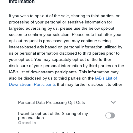
Information
dinamizmusa szimultán jelenik meg.
If you wish to opt-out of the sale, sharing to third parties, or
processing of your personal or sensitive information for
targeted advertising by us, please use the below opt-out
section to confirm your selection. Please note that after your
opt-out request is processed you may continue seeing
interest-based ads based on personal information utilized by
us or personal information disclosed to third parties prior to
your opt-out. You may separately opt-out of the further
disclosure of your personal information by third parties on the
IAB’s list of downstream participants. This information may
also be disclosed by us to third parties on the
IAB’s List of
Downstream Participants
that may further disclose it to other
third parties.
Please note that this website/app uses one or more Google
Personal Data Processing Opt Outs
services and may gather and store information including but
not limited to your visit or usage behaviour. You may click to
I want to opt-out of the Sharing of my
personal data.
grant or deny consent to Google and its third-party tags to
Rippl-Rónai József: Fürdőző nők
Opted In
use your data for below specified purposes in below Google
consent section.