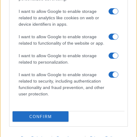
AUKCIÓSHÁZ
BALATON
BALATONFÜRED
FÜRED ART WEEK
I want to allow Google to enable storage
related to analytics like cookies on web or
GALÉRIA
KIÁLLÍTÁS
MÁRFFY ÖDÖN
MŰGYŰJTÉS
NEMES GALÉRIA
device identifiers in apps.
PINTÉR AUKCIÓ
PROGRAM
RIPPL-RÓNAI JÓZSEF
VASZARY JÁNOS
I want to allow Google to enable storage
related to functionality of the website or app.
MEGOSZTÁS
I want to allow Google to enable storage
related to personalization.
I want to allow Google to enable storage
related to security, including authentication
EZ IS ÉRDEKELHETI
functionality and fraud prevention, and other
user protection.
KÉPZŐ
Rippl-Rónai-szignó alatt találtak rá egy
CONFIRM
Ziffer Sándor-remekműre
A mostanáig egy magángyűjteményben rejtőzködő, 100
millió forintra becsült, A Luxembourg Párisban című Ziffer