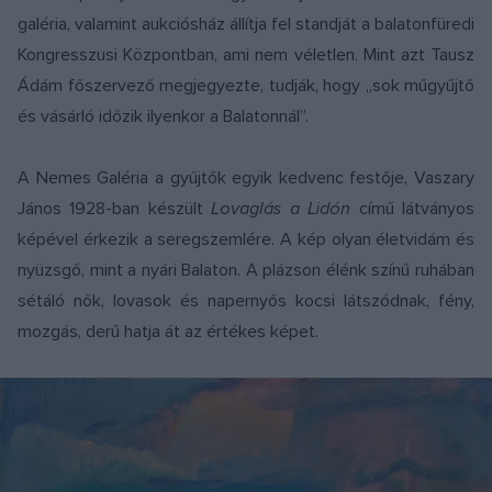
galéria, valamint aukciósház állítja fel standját a balatonfüredi
Kongresszusi Központban, ami nem véletlen. Mint azt Tausz
Ádám főszervező megjegyezte, tudják, hogy „sok műgyűjtő
és vásárló időzik ilyenkor a Balatonnál”.
A Nemes Galéria a gyűjtők egyik kedvenc festője, Vaszary
János 1928-ban készült
Lovaglás a Lidón
című látványos
képével érkezik a seregszemlére. A kép olyan életvidám és
nyüzsgő, mint a nyári Balaton. A plázson élénk színű ruhában
sétáló nők, lovasok és napernyős kocsi látszódnak, fény,
mozgás, derű hatja át az értékes képet.