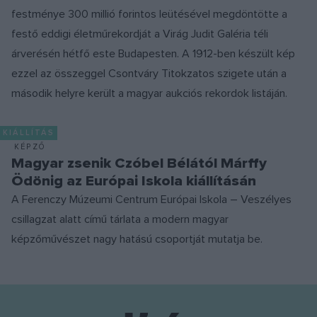
festménye 300 millió forintos leütésével megdöntötte a
festő eddigi életműrekordját a Virág Judit Galéria téli
árverésén hétfő este Budapesten. A 1912-ben készült kép
ezzel az összeggel Csontváry Titokzatos szigete után a
második helyre került a magyar aukciós rekordok listáján.
KIÁLLÍTÁS
KÉPZŐ
Magyar zsenik Czóbel Bélától Márffy
Ödönig az Európai Iskola kiállításán
A Ferenczy Múzeumi Centrum Európai Iskola – Veszélyes
csillagzat alatt című tárlata a modern magyar
képzőművészet nagy hatású csoportját mutatja be.