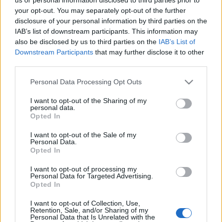
háborúvá fajul.
your opt-out. You may separately opt-out of the further
disclosure of your personal information by third parties on the
A Variety.com cikke szerint Peter szerepét az
Elliott, a
IAB’s list of downstream participants. This information may
also be disclosed by us to third parties on the
IAB’s List of
sárkány
ból is ismert Oakes Fegley játssza, a nagypapát
Downstream Participants
that may further disclose it to other
pedig De Niro alakítja. A film sztárjai között olvasható Uma
third parties.
Thurman és Christopher Walken neve is.
Please note that this website/app uses one or more Google
Personal Data Processing Opt Outs
services and may gather and store information including but
not limited to your visit or usage behaviour. You may click to
I want to opt-out of the Sharing of my
personal data.
grant or deny consent to Google and its third-party tags to
Opted In
use your data for below specified purposes in below Google
consent section.
HÍREK
VILÁG
I want to opt-out of the Sale of my
Personal Data.
Opted In
MEGOSZTÁS
I want to opt-out of processing my
Personal Data for Targeted Advertising.
Opted In
I want to opt-out of Collection, Use,
Retention, Sale, and/or Sharing of my
Personal Data that Is Unrelated with the