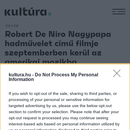
M
EGYÉB
Robert De Niro Nagypapa
hadművelet című filmje
szeptemberben kerül az
amerikai mozikba
MTI
2020. JÚLIUS 1.
A Tim Hill rendezésében forgatott film Robert Kimmel Smith
kultura.hu -
Do Not Process My Personal
Information
War With
Grandpa
című gyermekregényéből készült. A film
főhőse Peter, akinek át kell adnia a szobáját a nagyapjának,
If you wish to opt-out of the sale, sharing to third parties, or
mikor hozzájuk költözik. Bár a fiú szereti a nagyapját, nem
processing of your personal or sensitive information for
targeted advertising by us, please use the below opt-out
akar lemondani a szobájáról sem, ezért barátai segítségével
section to confirm your selection. Please note that after your
indít támadást, hogy visszaszerezze, de mivel a nagyapát
opt-out request is processed you may continue seeing
kemény fából faragták, a piszkálódás lassan egész
interest-based ads based on personal information utilized by
us or personal information disclosed to third parties prior to