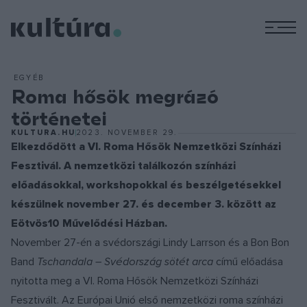
M
EGYÉB
Roma hősök megrázó
történetei
KULTURA.HU
2023. NOVEMBER 29.
Elkezdődött a VI. Roma Hősök Nemzetközi Színházi
Fesztivál. A nemzetközi találkozón színházi
előadásokkal, workshopokkal és beszélgetésekkel
készülnek november 27. és december 3. között az
Eötvös10 Művelődési Házban.
November 27-én a svédországi Lindy Larrson és a Bon Bon
Band
Tschandala – Svédország sötét arca
című előadása
nyitotta meg a VI. Roma Hősök Nemzetközi Színházi
Fesztivált. Az Európai Unió első nemzetközi roma színházi