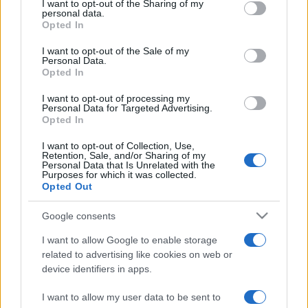
not limited to your visit or usage behaviour. You may click to
I want to opt-out of the Sharing of my
personal data.
grant or deny consent to Google and its third-party tags to
Opted In
A
Kisebbségek színházi (ön)reprezentációja
című
use your data for below specified purposes in below Google
consent section.
workshopon választ kaphatunk arra, hogyan érvényesíthetik
I want to opt-out of the Sale of my
Personal Data.
magukat a kisebbségek az Egyesült Államokban. Valóban
Opted In
olyan elfogadó a közeg, mint amennyire itthon annak tűnik?
I want to opt-out of processing my
Az esemény regisztrációköteles.
Personal Data for Targeted Advertising.
Opted In
A programokról bővebben
itt
olvashatnak.
I want to opt-out of Collection, Use,
Retention, Sale, and/or Sharing of my
Personal Data that Is Unrelated with the
Purposes for which it was collected.
A nyitóképen jelenet Lindy Larrson és a Bon Bon Band
Opted Out
Tschandala – Svédország sötét arca
című előadásából.
Google consents
Fotó: VI. Roma Hősök Nemzetközi Színházi Fesztivál
I want to allow Google to enable storage
related to advertising like cookies on web or
device identifiers in apps.
I want to allow my user data to be sent to