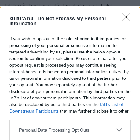
találkozója további öt előadással várja azokat, akik
szeretnének új világokat megismerni, és nem riadnak vissza
kultura.hu -
Do Not Process My Personal
attól, hogy felülvizsgálják saját nézeteiket. Az előadásokat
Information
közönségtalálkozók követik Galyas Éva Klára, Bojár Iván,
If you wish to opt-out of the sale, sharing to third parties, or
Gryllus Dorka és Bari Jutka vezetésével.
processing of your personal or sensitive information for
targeted advertising by us, please use the below opt-out
Olasz, svéd, román és magyar produkciók mesélik el saját
section to confirm your selection. Please note that after your
opt-out request is processed you may continue seeing
történeteiket, hogy a tapasztalatok mentén meginduljon a
interest-based ads based on personal information utilized by
párbeszéd. A fesztivál idén a generációkat választotta
us or personal information disclosed to third parties prior to
mottójául.
your opt-out. You may separately opt-out of the further
disclosure of your personal information by third parties on the
IAB’s list of downstream participants. This information may
Az előadások között találunk generációs drámát a magyar
also be disclosed by us to third parties on the
IAB’s List of
országépítőkről (
Országépítők
), tabudöntögető
Downstream Participants
that may further disclose it to other
third parties.
beszélgetést a szexualitásról és a szüzesség mítoszáról
(
TikTokra kattanva
) vagy akár a roma nők
Please note that this website/app uses one or more Google
Personal Data Processing Opt Outs
services and may gather and store information including but
anyaságtapasztalatairól (
Megeshetne máskép…
).