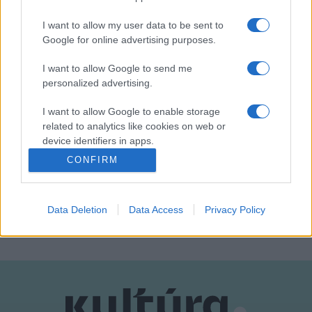
I want to allow my user data to be sent to
A munkálatok várhatóan jövőre érnek véget.
Google for online advertising purposes.
I want to allow Google to send me
Fotók: Új Néplap/Mészáros János
personalized advertising.
I want to allow Google to enable storage
related to analytics like cookies on web or
device identifiers in apps.
CONFIRM
ÁSATÁS
HÍREK
KULTPOL
RÉGÉSZET
TÖRÖKSZENTMIKLÓS
I want to allow Google to enable storage
related to functionality of the website or app.
MEGOSZTÁS
Data Deletion
Data Access
Privacy Policy
I want to allow Google to enable storage
related to personalization.
I want to allow Google to enable storage
related to security, including authentication
functionality and fraud prevention, and other
user protection.