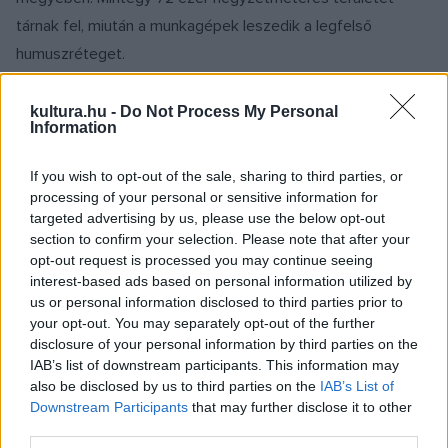
tárnak fel, miután a munkagépek leszedik a legfelső
humuszréteget.
Római korban élt szarmaták faluját,
kultura.hu -
Do Not Process My Personal
Information
települését találták meg, amelynek egy
részén fazekasmesterséget vagy
valamilyen tűzzel kapcsolatos
If you wish to opt-out of the sale, sharing to third parties, or
processing of your personal or sensitive information for
tevékenységet végezhettek, mert nagy
targeted advertising by us, please use the below opt-out
számban találtak hamus gödröket és
section to confirm your selection. Please note that after your
kemencéket.
opt-out request is processed you may continue seeing
interest-based ads based on personal information utilized by
us or personal information disclosed to third parties prior to
your opt-out. You may separately opt-out of the further
disclosure of your personal information by third parties on the
IAB’s list of downstream participants. This information may
also be disclosed by us to third parties on the
IAB’s List of
Downstream Participants
that may further disclose it to other
third parties.