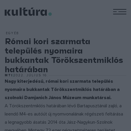
M
EGYÉB
Római kori szarmata
település nyomaira
bukkantak Törökszentmiklós
határában
MTI
2022. JÚLIUS 16.
Nagy kiterjedésű, római kori szarmata település
nyomaira bukkantak Törökszentmiklós határában a
szolnoki Damjanich János Múzeum munkatársai.
A Törökszentmiklós határában lévő Bartapusztánál zajló, a
leendő M4-es autóút új nyomvonalának régészeti feltárása
a legnagyobb ásatás 2014 óta Jász-Nagykun-Szolnok
megyében. Mintegy 72 ezer négyzetméteres területet