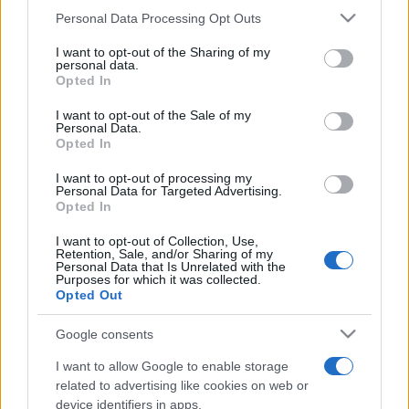
Please note that this website/app uses one or more Google
Personal Data Processing Opt Outs
services and may gather and store information including but
not limited to your visit or usage behaviour. You may click to
I want to opt-out of the Sharing of my
personal data.
grant or deny consent to Google and its third-party tags to
Opted In
use your data for below specified purposes in below Google
consent section.
I want to opt-out of the Sale of my
Az elmúlt két hét alatt számos leletre bukkantak. Például a
Personal Data.
Opted In
Krisztus utáni 2. és 3. századi szarmaták eszközeire,
csontmaradványokra, kézzel formált, nagyméretű
I want to opt-out of processing my
Personal Data for Targeted Advertising.
tárolóedényre, kutyacsontvázra. Továbbá római kori
Opted In
pénzeket, valamint Pannónia provinciából származó import
I want to opt-out of Collection, Use,
kerámiaedények töredékeit is találtak. Emellett több
Retention, Sale, and/or Sharing of my
Personal Data that Is Unrelated with the
fémtárgy is előkerült, amelyeket a ruházatok
Purposes for which it was collected.
Opted Out
összefogására, csatként használtak a szarmaták.
Google consents
Az eddigi felmérések alapján három temető is volt az
I want to allow Google to enable storage
ásatás területén. Ezeket a következő hetekben fogják
related to advertising like cookies on web or
device identifiers in apps.
feltárni.