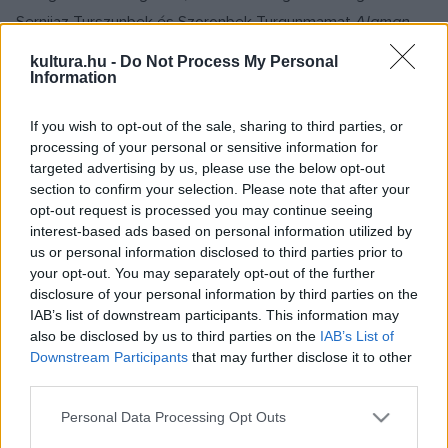
Sernijaz Turszunbek és Szoronbek Turgunmamat
Alaman
című alkotása.
kultura.hu -
Do Not Process My Personal
Information
A zsűri különdíjában részesült a szintén orosz Varja
If you wish to opt-out of the sale, sharing to third parties, or
Jakovleva
Oneluv
című filmje. A legjobb diákfilmnek járó
processing of your personal or sensitive information for
Simó Sándor-emlékdíjat egy kínai alkotás, Luo Zsun-hsziao
targeted advertising by us, please use the below opt-out
Hajszalag, tojás, feladatfüzet
című filmje kapta. A román
section to confirm your selection. Please note that after your
opt-out request is processed you may continue seeing
kulturális minisztérium díját az észt Priit Tender
Kutya-ház
interest-based ads based on personal information utilized by
című filmje nyerte.
us or personal information disclosed to third parties prior to
your opt-out. You may separately opt-out of the further
disclosure of your personal information by third parties on the
Az idén először megszervezett regionális filmek
IAB’s list of downstream participants. This information may
versenyében a zsűri dicséretében részesült a
also be disclosed by us to third parties on the
IAB’s List of
magyarországi Simó Ibolya
Nem volt igazi szerelem. 52 év
Downstream Participants
that may further disclose it to other
third parties.
hűség
című munkája, valamint a romániai Miklós Mátyás
Levente
Csak ide
című alkotása.
Please note that this website/app uses one or more Google
Personal Data Processing Opt Outs
services and may gather and store information including but