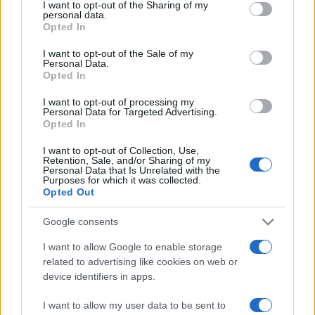
not limited to your visit or usage behaviour. You may click to
I want to opt-out of the Sharing of my
A legjobb regionális filmnek járó Schnedarek Ervin-díjat és az
personal data.
grant or deny consent to Google and its third-party tags to
Opted In
Aáry-Tamás Lajos oktatási ombudsman által felajánlott
use your data for below specified purposes in below Google
consent section.
I want to opt-out of the Sale of my
Töltőtoll-díjat Nagy Márton kapta a román–magyar
Personal Data.
koprodukcióban készült
Így gyújtottam fel a barátnőmet a
Opted In
harmadik randinkon
című filmért.
I want to opt-out of processing my
Personal Data for Targeted Advertising.
Opted In
Az idén összesen 841 rövidfilmet neveztek a fesztiválra,
I want to opt-out of Collection, Use,
ezek közül 42-t választott ki az előzsűri, majd a zsűri ebből
Retention, Sale, and/or Sharing of my
Personal Data that Is Unrelated with the
a 42-ből választotta ki a díjazott alkotásokat. A
Purposes for which it was collected.
beválogatott filmek 17 országból érkeztek, a legtöbb
Opted Out
közülük – hét-hét -– Romániából és Franciaországból,
Google consents
Magyarországot hat, Oroszországot öt, Észtországot pedig
I want to allow Google to enable storage
négy film képviselte.
related to advertising like cookies on web or
device identifiers in apps.
A képen jelenet a nyertes filmből.
I want to allow my user data to be sent to