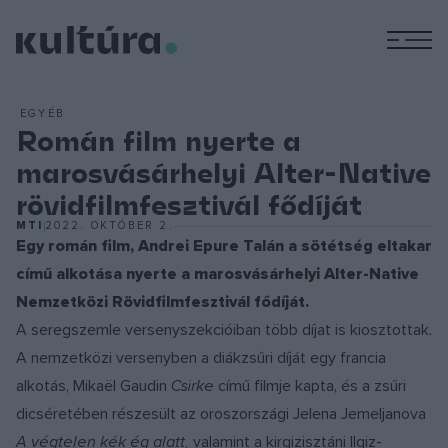
M
EGYÉB
Román film nyerte a
marosvásárhelyi Alter-Native
rövidfilmfesztivál fődíját
MTI
2022. OKTÓBER 2.
Egy román film, Andrei Epure Talán a sötétség eltakar
című alkotása nyerte a marosvásárhelyi Alter-Native
Nemzetközi Rövidfilmfesztivál fődíját.
A seregszemle versenyszekcióiban több díjat is kiosztottak.
A nemzetközi versenyben a diákzsűri díját egy francia
alkotás, Mikaël Gaudin
Csirke
című filmje kapta, és a zsűri
dicséretében részesült az oroszországi Jelena Jemeljanova
A végtelen kék ég alatt,
valamint a kirgizisztáni Ilgiz-