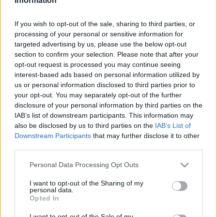
Information
A film felidézi azt, hogy 2018-ban egy ifjúsági focicsapat
If you wish to opt-out of the sale, sharing to third parties, or
esett fogságba a heves esőzések okozta áradás miatt a
processing of your personal or sensitive information for
thai Tham Laung-barlangban. A fiúk edzőjükkel napokig
targeted advertising by us, please use the below opt-out
élelem nélkül várták, hogy elérjék őket a mentők, miközben
section to confirm your selection. Please note that after your
opt-out request is processed you may continue seeing
az oxigénjük is fogyott a szűk helyen, ahova az emelkedő
interest-based ads based on personal information utilized by
víz elől húzódtak. A csapat megmentésére nemzetközi
us or personal information disclosed to third parties prior to
mentőcsapat állt össze, amelyben brit és ausztrál búvárok is
your opt-out. You may separately opt-out of the further
disclosure of your personal information by third parties on the
részt vettek.
IAB’s list of downstream participants. This information may
also be disclosed by us to third parties on the
IAB’s List of
A filmben sok vizuális effektust is használnak majd.
Downstream Participants
that may further disclose it to other
third parties.
A
Thirteen Lives
című film az ausztrál kormány 400 millió
Please note that this website/app uses one or more Google
Personal Data Processing Opt Outs
services and may gather and store information including but
ausztrál dolláros pénzügyi csomagjából részesül. A
not limited to your visit or usage behaviour. You may click to
I want to opt-out of the Sharing of my
következő hét évben olyan nemzetközi produkciókat
personal data.
grant or deny consent to Google and its third-party tags to
Opted In
támogatnak a keretből, amelyek munkát teremtenek a
use your data for below specified purposes in below Google
consent section.
filmiparban és hozzájárulnak a helyi gazdaság élénkítéséhez.
I want to opt-out of the Sale of my