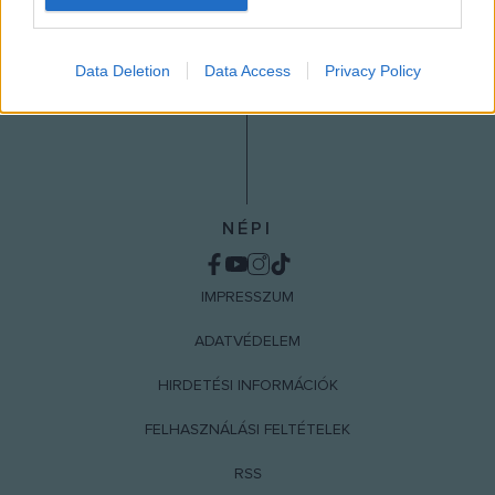
I want to allow Google to enable storage
related to analytics like cookies on web or
Data Deletion
Data Access
Privacy Policy
device identifiers in apps.
I want to allow Google to enable storage
related to functionality of the website or app.
I want to allow Google to enable storage
related to personalization.
NÉPI
I want to allow Google to enable storage
related to security, including authentication
IMPRESSZUM
functionality and fraud prevention, and other
user protection.
ADATVÉDELEM
HIRDETÉSI INFORMÁCIÓK
FELHASZNÁLÁSI FELTÉTELEK
RSS