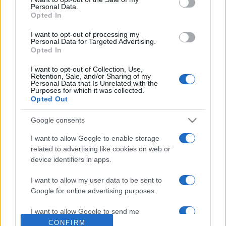
Personal Data.
Opted In
A barlangban több mint két hetet töltő csapatról és
I want to opt-out of processing my
kimentésükről már több produkció is készült. Köztük Tom
Personal Data for Targeted Advertising.
Opted In
Waller
The Cave
című filmje, amely tavaly a dél-koreai
Puszani Filmfesztiválon debütált.
I want to opt-out of Collection, Use,
Retention, Sale, and/or Sharing of my
Personal Data that Is Unrelated with the
Purposes for which it was collected.
Nyitókép: Ron Howard, forrás: Wikipedia
Opted Out
Google consents
I want to allow Google to enable storage
related to advertising like cookies on web or
device identifiers in apps.
HÍREK
VILÁG
I want to allow my user data to be sent to
Google for online advertising purposes.
MEGOSZTÁS
I want to allow Google to send me
personalized advertising.
CONFIRM