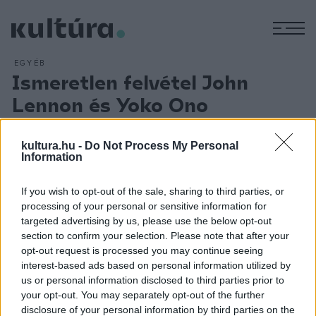
M
EGYÉB
Ismeretlen felvétel John
Lennon és Yoko Ono
amszterdami nászútjáról
ARCHÍV
2019. ÁPRILIS 2.
kultura.hu -
Do Not Process My Personal
Egy rég feledésbe merült, félórás felvétel került elő John
Information
Lennon és Yoko Ono ötven évvel ezelőtti nászútjáról. Az
If you wish to opt-out of the sale, sharing to third parties, or
1969-es mézesheteket egy holland filmes csapat filmezte a
processing of your personal or sensitive information for
pár kérésére. A felvételt egyszer adták le, majd eltűnt és
targeted advertising by us, please use the below opt-out
feledésbe merült. A színes felvételen a pár hosszú, fehér
section to confirm your selection. Please note that after your
opt-out request is processed you may continue seeing
pizsamát viselve látható az ágyban különböző napokon. Az
interest-based ads based on personal information utilized by
egyik részben Lennon az ágyon ülve gitározik, egy másikban
us or personal information disclosed to third parties prior to
épp esznek, egy harmadikban pedig hátulról látszanak, amint
your opt-out. You may separately opt-out of the further
disclosure of your personal information by third parties on the
alváshoz készülnek.