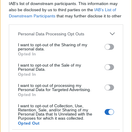
IAB’s list of downstream participants. This information may
also be disclosed by us to third parties on the
IAB’s List of
Downstream Participants
that may further disclose it to other
third parties.
Please note that this website/app uses one or more Google
Personal Data Processing Opt Outs
HÍREK
JOHN LENNON
KÉPZŐMŰVÉSZET
YOKO ONO
ZENE
services and may gather and store information including but
not limited to your visit or usage behaviour. You may click to
I want to opt-out of the Sharing of my
personal data.
grant or deny consent to Google and its third-party tags to
MEGOSZTÁS
Opted In
use your data for below specified purposes in below Google
consent section.
I want to opt-out of the Sale of my
Personal Data.
Opted In
I want to opt-out of processing my
Personal Data for Targeted Advertising.
Opted In
I want to opt-out of Collection, Use,
Retention, Sale, and/or Sharing of my
Personal Data that Is Unrelated with the
Purposes for which it was collected.
Opted Out