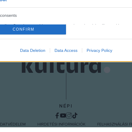
consents
o allow Google to enable storage related to advertising like cookies on
CONFIRM
evice identifiers in apps.
o allow my user data to be sent to Google for online advertising
s.
Data Deletion
Data Access
Privacy Policy
to allow Google to send me personalized advertising.
o allow Google to enable storage related to analytics like cookies on
evice identifiers in apps.
o allow Google to enable storage related to functionality of the website
NÉPI
o allow Google to enable storage related to personalization.
DATVÉDELEM
HIRDETÉSI INFORMÁCIÓK
FELHASZNÁLÁSI F
o allow Google to enable storage related to security, including