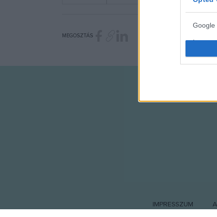
Google 
MEGOSZTÁS
I want t
web or d
I want t
purpose
I want 
I want t
web or d
I want t
or app.
I want t
IMPRESSZUM
A
I want t