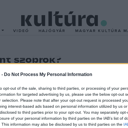
T
VIDEÓ
HAJÓGYÁR
MAGYAR KULTÚRA M
nt szobrok?
művész Laundries című önálló kiállítása október 29-én 18:
 -
Do Not Process My Personal Information
őművész diplomát a Magyar Képzőművészeti Egyetemen. 20
to opt-out of the sale, sharing to third parties, or processing of your per
formation for targeted advertising by us, please use the below opt-out s
 létrehozó fiatal művészeket elismerő Barcsay Jenő-díjja
r selection. Please note that after your opt-out request is processed y
zőművészeti Egyetemen, a szentendrei Ferenczy Múzeumban
eing interest-based ads based on personal information utilized by us or
n
Flow
című önálló kiállítását a budapesti L Art Open Studi
disclosed to third parties prior to your opt-out. You may separately opt-
losure of your personal information by third parties on the IAB’s list of
. This information may also be disclosed by us to third parties on the
IA