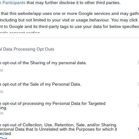
ilág megfigyelésein alapszik. Festészetében a szisztematikusan 
Participants
that may further disclose it to other third parties.
ttőződés foglalkoztatja, emellett performatív műveket is létreh
 that this website/app uses one or more Google services and may gath
v kompozíciókat, ilyenkor tapintása és testérzékelése irányítja. 
including but not limited to your visit or usage behaviour. You may click 
s motívumok is állnak, amelyek a természet és az ember közös t
 to Google and its third-party tags to use your data for below specifi
ogle consent section.
l Data Processing Opt Outs
, „heuréka-élményen" alapul. A fürdőszoba kövén, a mosásra vár
zni, és szoborként tekintett rájuk. Ezt az élményt dolgozza fel
o opt-out of the Sharing of my personal data.
In
itja meg. A tárlat november 15-ig látogatható.
o opt-out of the Sale of my Personal Data.
In
er Vera
to opt-out of processing my Personal Data for Targeted
ing.
In
o opt-out of Collection, Use, Retention, Sale, and/or Sharing
ersonal Data that Is Unrelated with the Purposes for which it
lected.
S KÉPZŐMŰVÉSZET
PROGRAM
Out