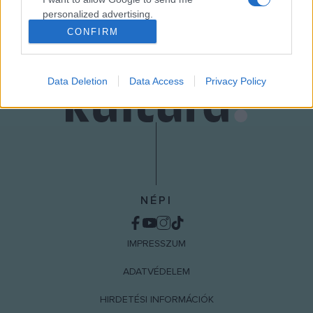
MEGOSZTÁS
personalized advertising.
CONFIRM
I want to allow Google to enable storage
related to analytics like cookies on web or
device identifiers in apps.
Data Deletion
Data Access
Privacy Policy
I want to allow Google to enable storage
related to functionality of the website or app.
I want to allow Google to enable storage
related to personalization.
I want to allow Google to enable storage
NÉPI
related to security, including authentication
functionality and fraud prevention, and other
user protection.
IMPRESSZUM
ADATVÉDELEM
HIRDETÉSI INFORMÁCIÓK