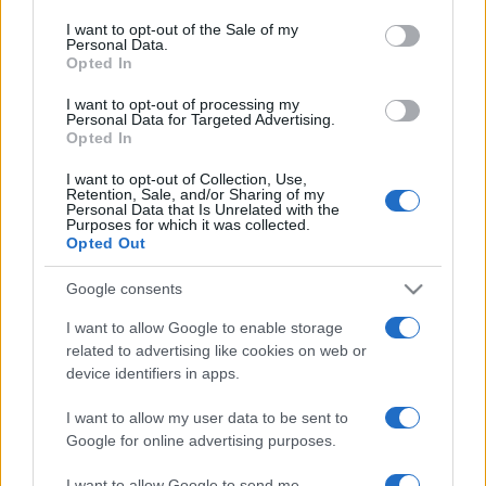
további 18 millió forintnyi idegenforgalmi adóbevételre
consent section.
I want to opt-out of the Sale of my
Personal Data.
számít az önkormányzat, és Zamárdi azzal is gazdagodott,
Opted In
hogy a szervezők 5 millió forinttal beszálltak egy vizesblokk
I want to opt-out of processing my
fejlesztésébe a rendezvény területén.
Personal Data for Targeted Advertising.
Opted In
A Balaton Sound az üdülőrégió egyik legjelentősebb
I want to opt-out of Collection, Use,
Retention, Sale, and/or Sharing of my
rendezvényévé nőtte ki magát, ami a távolabbi
Personal Data that Is Unrelated with the
Purposes for which it was collected.
településeken is megtölti a szálláshelyeket, fellendíti a
Opted Out
térség vendéglátóegységeinek forgalmát, és jelentős
Google consents
reklámértékkel bír, így a közvetett haszna is jelentős
Zamárdi számára.
I want to allow Google to enable storage
related to advertising like cookies on web or
device identifiers in apps.
I want to allow my user data to be sent to
PROGRAM
Google for online advertising purposes.
I want to allow Google to send me