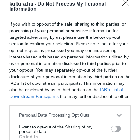
kultura.hu -
Do Not Process My Personal
Information
Erdősné Matyikó Zsuzsanna
, Zamárdi alpolgármestere
If you wish to opt-out of the sale, sharing to third parties, or
processing of your personal or sensitive information for
arról számolt be, hogy a fesztiválozók vonulása még hétfőn
targeted advertising by us, please use the below opt-out
is megbénította a település közlekedését. Míg tavaly
section to confirm your selection. Please note that after your
vonattal, idén gépkocsikkal jöttek többen, talán a
opt-out request is processed you may continue seeing
interest-based ads based on personal information utilized by
változékony időjárás miatt. A szórakozó fiatalok nemcsak a
us or personal information disclosed to third parties prior to
rendezvény területén, hanem a magánházaknál is folytatták
your opt-out. You may separately opt-out of the further
a mulatozást, így "bár a település lakossága az évek
disclosure of your personal information by third parties on the
IAB’s list of downstream participants. This information may
múlásával egyre toleránsabb, az emberek a rendkívül nehéz
also be disclosed by us to third parties on the
IAB’s List of
napok után szabályosan fellélegeznek" ? fogalmazott az
Downstream Participants
that may further disclose it to other
alpolgármester.
third parties.
Please note that this website/app uses one or more Google
Personal Data Processing Opt Outs
A fesztiválozók idegenforgalmi adójából 27 millió forint, a
services and may gather and store information including but
not limited to your visit or usage behaviour. You may click to
I want to opt-out of the Sharing of my
terület bérleti díjából 10 millió forint bevétele származik
personal data.
grant or deny consent to Google and its third-party tags to
Opted In
Zamárdinak. A magánházakban megszállt vendégek után
use your data for below specified purposes in below Google