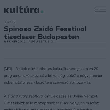
M
EGYÉB
Spinoza Zsidó Fesztivál
tizedszer Budapesten
ARCHÍV
2012. AUGUSZTUS 21.
(MTI) - A több mint kéthetes kulturális seregszemlén 20
programon szórakozhat a közönség, ebből a négy premier
ősbemutató lesz - közölte a szervező Spinoza Ház.
A
Dávid király zsoltárai
című előadás az Uránia Nemzeti
Filmszínházban lesz szeptember 6-án. Negyven művész