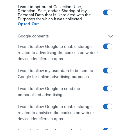
rendezett, a két szereplő
Kulka János
és
László Zsolt
.
I want to opt-out of Collection, Use,
Láthatják az érdeklődők A
Guru és a Jentl
című zenés
Retention, Sale, and/or Sharing of my
Personal Data that Is Unrelated with the
játékot, a
Frida
című, Frida Kahlo mexikói festőművész élet
Purposes for which it was collected.
Opted Out
bemutató kuplé-operát.
Google consents
A legújabb zsidó kabaré
Bächer Iván
tollából ismerhető
I want to allow Google to enable storage
meg. A most 100 éve született Alfonzó humorán is lehet
related to advertising like cookies on web or
szórakozni.
Heller Ágnes
filozófus
Érzelmek a zsidó
device identifiers in apps.
bibliában
címmel tart előadást,
Ungvári Tamás
estjén arról
I want to allow my user data to be sent to
a dilemmáról értekezik, hogy a magyar zsidók a 19-20.
Google for online advertising purposes.
század fordulóján válaszút előtt álltak, hogy a cionizmust
I want to allow Google to send me
vagy az asszimilációt válasszák.
personalized advertising.
A fesztivált újévi koncertek gazdagítják. A zsidó újév, a ros
I want to allow Google to enable storage
related to analytics like cookies on web or
hasana idén szeptember 16-tól 18-ig tart. A Lámpás
device identifiers in apps.
pincében négy koncert lesz: az elsőn
Gerendás Péter
és