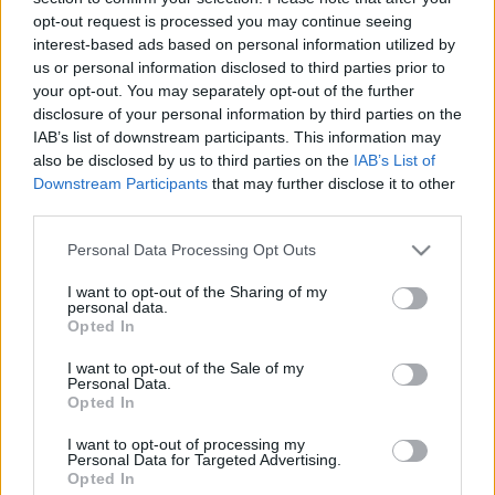
sztori: a szegény orosz zsidó bevándorlók gyermeke egy
opt-out request is processed you may continue seeing
generáción belül Amerika legnagyobb zeneszerzőjévé válik.
interest-based ads based on personal information utilized by
Hogy ki volt valójában ez az ember, azt mutatja be sok
us or personal information disclosed to third parties prior to
your opt-out. You may separately opt-out of the further
zenével és legalább 100 filmetüddel a szeptember 20-i
disclosure of your personal information by third parties on the
előadás, amelyet
Hubai Gergely
írt.
IAB’s list of downstream participants. This information may
also be disclosed by us to third parties on the
IAB’s List of
Downstream Participants
that may further disclose it to other
Száz évvel ezelőtt született Fényes Szabolcs zeneszerző, a
third parties.
filmzene és a slágerek "királya". 1944-ben, amikor Fényes az
Please note that this website/app uses one or more Google
Operett Színház igazgatója volt, sok zsidó művészt
Personal Data Processing Opt Outs
services and may gather and store information including but
bújtatott és sokaknak adott munkát. A darabbal állít
not limited to your visit or usage behaviour. You may click to
I want to opt-out of the Sharing of my
personal data.
emléket Fényes Szabolcsnak a Spinoza Színház. A
grant or deny consent to Google and its third-party tags to
Opted In
use your data for below specified purposes in below Google
bemutató szeptember 18-án lesz.
consent section.
I want to opt-out of the Sale of my
Personal Data.
A premiereken kívül az elmúlt kilenc év fesztiváljaiból ismét
Opted In
bemutatják a legsikeresebb darabokat, köztük a
Címzett
I want to opt-out of processing my
Personal Data for Targeted Advertising.
ismeretlen
című levéldrámát, amelyet
Groó Diana
Opted In